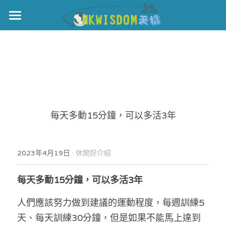
主頁
世界盃
伊美戰爭
黎智英案
每天多動15分鐘，可以多活3年
宏福火災
正本清源•黎智英案
美西媒體謊言實錄
港聞
宏福‧革新
·
2023年4月19日
休閒好介紹
宏福苑聽證會
中國
每天多動15分鐘，可以多活3年
宏福火災正視聽
國際
人們應該努力做到建議的運動程度，每週訓練5
天、每天訓練30分鐘，但是如果不能馬上達到
記錄．宏福苑火災
娛樂