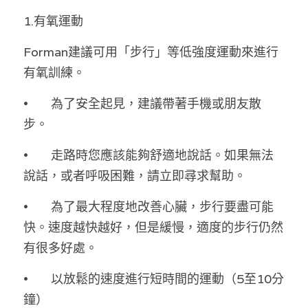
林伯強專欄
條款及細則
1.有氧運動
馮煒光專欄
關於我們
Forman建議可用「步行」等低強度運動來進行
趙處機專欄
有氧訓練。
KOL 精選
•	為了安全起見，建議帶著手機或朋友散
步。
大衛sir專欄
•	走路時您應該能夠舒適地說話。如果無法
曾子晴 - 晴深直說
說話，或者呼吸困難，請立即尋求幫助。
龔靜儀大律師專欄
•	為了最大程度地改善心臟，步行要盡可能
快。速度越快越好，但是緩慢，適度的步行仍然
陳貴春大律師專欄
有很多好處。
陳子遷律師專欄
•	以放鬆的速度進行短時間的運動（5至10分
羅浚軒專欄
鐘）