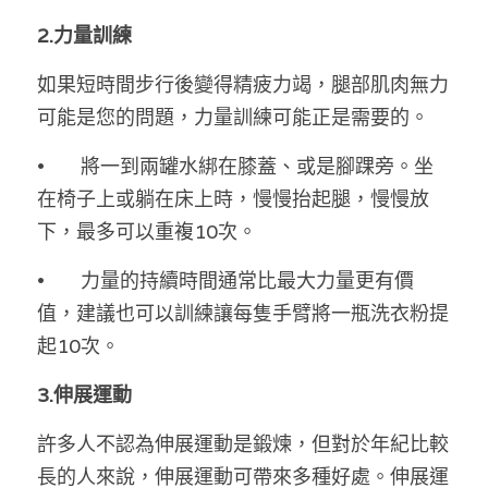
溫志倫專欄
2.力量訓練
汪明欣專欄
如果短時間步行後變得精疲力竭，腿部肌肉無力
可能是您的問題，力量訓練可能正是需要的。
張美雄專欄
•	將一到兩罐水綁在膝蓋、或是腳踝旁。坐
莊豪鋒專欄
在椅子上或躺在床上時，慢慢抬起腿，慢慢放
香港科技專上書院｜專欄
下，最多可以重複10次。
•	力量的持續時間通常比最大力量更有價
值，建議也可以訓練讓每隻手臂將一瓶洗衣粉提
起10次。
3.伸展運動
許多人不認為伸展運動是鍛煉，但對於年紀比較
長的人來說，伸展運動可帶來多種好處。伸展運