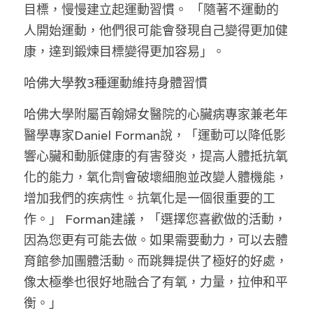
目標，慢慢建立起運動習慣。 「隨著不運動的
反華推手你要知
人開始運動，他們很可能會發現自己變得更加健
康，達到鍛煉目標變得更加容易」。
KOL 專欄
反華推手懶人包
哈佛大學教3種運動維持身體習慣
民主派騙案十式
絕密法庭檔案
林淑芳專欄
哈佛大學附屬百翰婦女醫院的心臟病專家兼老年
反華推手起底
屈穎妍專欄
生活
醫院口岸爆炸案
醫學專家Daniel Forman說，「運動可以降低影
響心臟和動脈健康的有害發炎，提高人體抵抗氧
美西霸凌內幕
朱庭萱專欄
屠龍小隊案
關於我們
吃喝玩指南
化的能力，氧化劑會破壞細胞並改變人體機能，
美西極權主義
莫綺琪專欄
黎智英案審訊
休閒好介紹
人才招聘
搜索
增加我們的疾病性。抗氧化是一個很重要的工
作。」 Forman建議，「選擇您喜歡做的活動，
真相直擊
黃萬成專欄
支聯會案
親子
投稿熱線
繁體中文
因為您更有可能去做。如果需要動力，可以去體
極端暴恐實錄
招國偉專欄
35+顛覆案
花生仔漫畫週記
商戶合作
繁體中文
育館參加團體活動。而跳舞提供了極好的好處，
像太極拳也很好地融合了有氧，力量，拉伸和平
高松傑專欄
支持讚助
English
衡。」