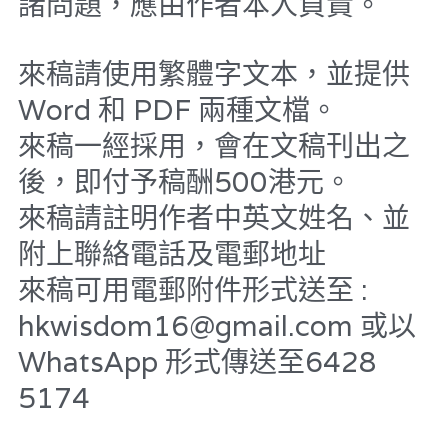
諸問題，應由作者本人負責。
吃喝玩指南
反華推手你要知
來稿請使用繁體字文本，並提供 
龔靜儀大律師專欄
KOL 專欄
反華推手懶人包
Word 和 PDF 兩種文檔。
高松傑專欄
民主派騙案十式
絕密法庭檔案
林淑芳專欄
來稿一經採用，會在文稿刊出之
後，即付予稿酬500港元。
反華推手起底
大衛sir專欄
屈穎妍專欄
生活
醫院口岸爆炸案
來稿請註明作者中英文姓名、並
美西霸凌內幕
朱庭萱專欄
林伯強專欄
屠龍小隊案
關於我們
吃喝玩指南
附上聯絡電話及電郵地址
美西極權主義
莫綺琪專欄
黎智英案審訊
朱庭萱專欄
休閒好介紹
人才招聘
搜索
來稿可用電郵附件形式送至 : 
hkwisdom16@gmail.com 或以
真相直擊
黃萬成專欄
支聯會案
親子
曾子晴專欄
投稿熱線
繁體中文
WhatsApp 形式傳送至6428 
極端暴恐實錄
招國偉專欄
35+顛覆案
花生仔漫畫週記
商戶合作
莫綺琪專欄
繁體中文
5174
高松傑專欄
支持讚助
屈穎妍專欄
English