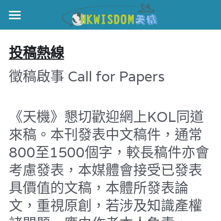
×
部落格分類
主頁
投稿熱線
所有博客分類
世界盃
徵稿啟事 Call for Papers
世界盃
伊美戰爭
中國
黎智英案
《天機》懇切歡迎網上KOL同道
親子
宏福火災
正本清源•黎智英案
來稿。本刊發表中文稿件，通常
國際
美西媒體謊言實錄
800至1500個字，較長稿件亦會
港聞
宏福‧革新
考慮發表，本媒體會接受已發表
娛樂
宏福苑聽證會
中國
具價值的文稿，本體所發表論
宏福火災正視聽
KOL 精選
國際
文，重視原創，若涉及知識產權
記錄．宏福苑火災
休閒好介紹
娛樂