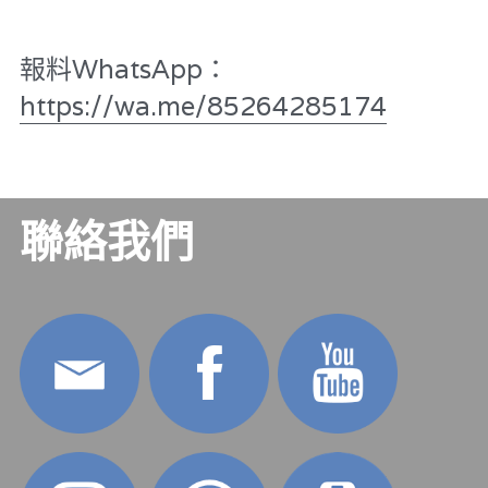
林伯強專欄
條款及細則
花生仔漫畫週記
馮煒光專欄
報料WhatsApp：
關於我們
屠龍小隊案
https://wa.me/85264285174
趙處機專欄
35十顛覆案
KOL 精選
趙處機專欄
大衛sir專欄
港聞
聯絡我們
曾子晴 - 晴深直說
醫院口岸爆炸案
龔靜儀大律師專欄
馮煒光專欄
陳貴春大律師專欄
反華推手懶人包
陳子遷律師專欄
反華推手起底
羅浚軒專欄
美西霸凌內幕