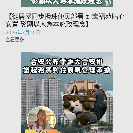
吃喝玩指南
反華推手你要知
【從居屋同步攪珠便民部署 到宏福苑貼心
安置 彰顯以人為本施政理念】
龔靜儀大律師專欄
KOL 專欄
反華推手懶人包
2026年7月10日
查看更多...
高松傑專欄
民主派騙案十式
絕密法庭檔案
林淑芳專欄
反華推手起底
大衛sir專欄
屈穎妍專欄
生活
醫院口岸爆炸案
美西霸凌內幕
朱庭萱專欄
林伯強專欄
屠龍小隊案
關於我們
吃喝玩指南
美西極權主義
莫綺琪專欄
黎智英案審訊
朱庭萱專欄
休閒好介紹
人才招聘
搜索
真相直擊
黃萬成專欄
支聯會案
親子
曾子晴專欄
投稿熱線
繁體中文
極端暴恐實錄
招國偉專欄
35+顛覆案
花生仔漫畫週記
商戶合作
莫綺琪專欄
繁體中文
高松傑專欄
支持讚助
屈穎妍專欄
English