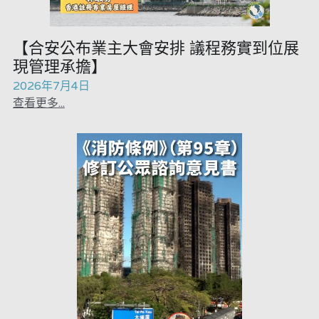
林伯強專欄
條款及細則
花生仔漫畫週記
馮煒光專欄
關於我們
屠龍小隊案
【合安公布業主大會安排 議程務實到位展
現管理承擔】
趙處機專欄
35十顛覆案
2026年7月4日
查看更多...
KOL 精選
趙處機專欄
大衛sir專欄
港聞
曾子晴 - 晴深直說
醫院口岸爆炸案
龔靜儀大律師專欄
馮煒光專欄
陳貴春大律師專欄
反華推手懶人包
陳子遷律師專欄
反華推手起底
羅浚軒專欄
美西霸凌內幕