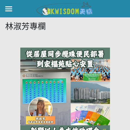
×
部落格分類
主頁
林淑芳專欄
所有博客分類
世界盃
世界盃
伊美戰爭
中國
黎智英案
親子
宏福火災
正本清源•黎智英案
國際
美西媒體謊言實錄
港聞
宏福‧革新
娛樂
宏福苑聽證會
中國
宏福火災正視聽
KOL 精選
國際
記錄．宏福苑火災
休閒好介紹
娛樂