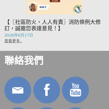
黎智英案審訊
美西媒體謊言實錄
【〖社區防火，人人有責〗消防條例大修
伊美戰爭
訂，誠邀您表達意見！】
2026年6月17日
宏福苑聽證會
查看更多...
招國偉專欄
聯絡我們
羅浚軒專欄
林淑芳專欄
陳子遷律師專欄
溫志倫專欄
汪明欣專欄