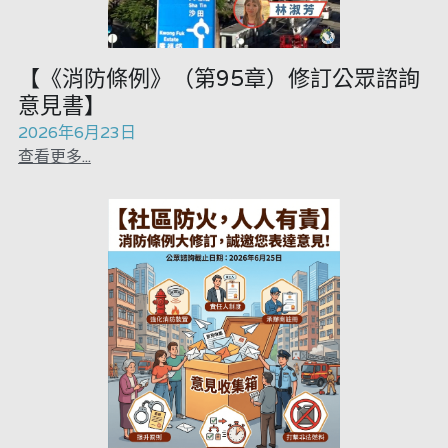
溫志倫專欄
真相直擊
汪明欣專欄
【《消防條例》（第95章）修訂公眾諮詢
民主派騙案十式
意見書】
張美雄專欄
陳貴春大律師專欄
2026年6月23日
查看更多...
莊豪鋒專欄
美西極權主義
香港科技專上書院｜專欄
極端暴恐實錄
黃萬成專欄
支聯會案
宏福火災正視聽
正本清源 • 黎智英案