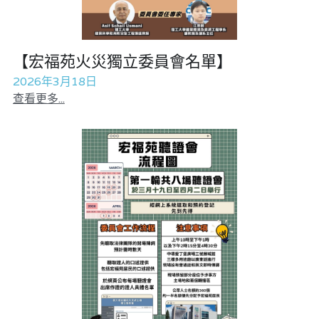
吃喝玩指南
反華推手你要知
【宏福苑火災獨立委員會名單】
龔靜儀大律師專欄
KOL 專欄
反華推手懶人包
2026年3月18日
高松傑專欄
民主派騙案十式
絕密法庭檔案
林淑芳專欄
查看更多...
反華推手起底
大衛sir專欄
屈穎妍專欄
生活
醫院口岸爆炸案
美西霸凌內幕
朱庭萱專欄
林伯強專欄
屠龍小隊案
關於我們
吃喝玩指南
美西極權主義
莫綺琪專欄
黎智英案審訊
朱庭萱專欄
休閒好介紹
人才招聘
搜索
真相直擊
黃萬成專欄
支聯會案
親子
曾子晴專欄
投稿熱線
繁體中文
極端暴恐實錄
招國偉專欄
35+顛覆案
花生仔漫畫週記
商戶合作
莫綺琪專欄
繁體中文
高松傑專欄
支持讚助
屈穎妍專欄
English