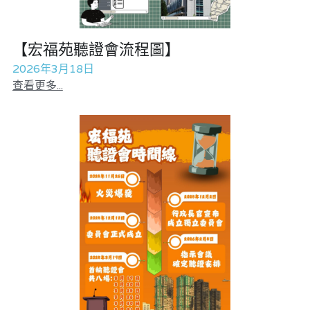
林伯強專欄
條款及細則
花生仔漫畫週記
馮煒光專欄
關於我們
屠龍小隊案
【宏福苑聽證會流程圖】
2026年3月18日
趙處機專欄
35十顛覆案
查看更多...
KOL 精選
趙處機專欄
大衛sir專欄
港聞
曾子晴 - 晴深直說
醫院口岸爆炸案
龔靜儀大律師專欄
馮煒光專欄
陳貴春大律師專欄
反華推手懶人包
陳子遷律師專欄
反華推手起底
羅浚軒專欄
美西霸凌內幕