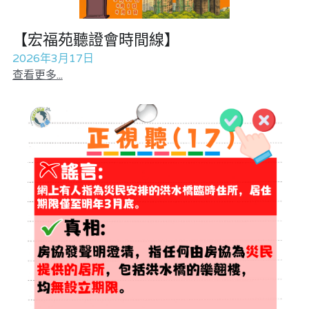
溫志倫專欄
真相直擊
【宏福苑聽證會時間線】
汪明欣專欄
民主派騙案十式
2026年3月17日
查看更多...
張美雄專欄
陳貴春大律師專欄
莊豪鋒專欄
美西極權主義
香港科技專上書院｜專欄
極端暴恐實錄
黃萬成專欄
支聯會案
宏福火災正視聽
正本清源 • 黎智英案