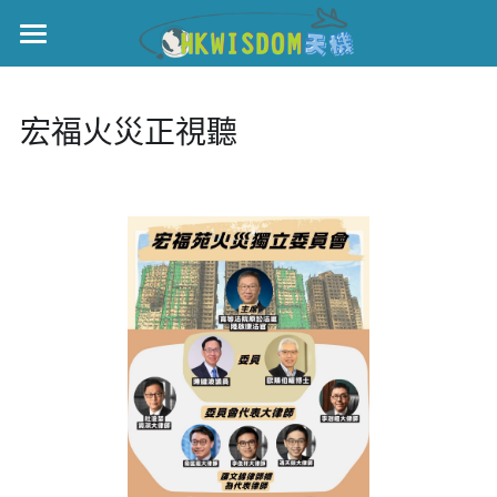
×
部落格分類
主頁
宏福火災正視聽
所有博客分類
世界盃
世界盃
伊美戰爭
中國
黎智英案
親子
宏福火災
正本清源•黎智英案
國際
美西媒體謊言實錄
港聞
宏福‧革新
娛樂
宏福苑聽證會
中國
宏福火災正視聽
KOL 精選
國際
記錄．宏福苑火災
休閒好介紹
娛樂