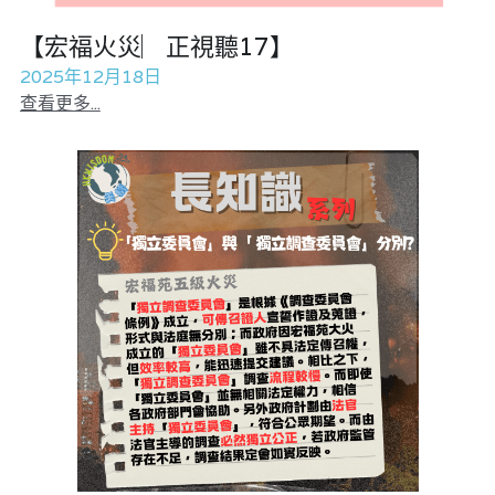
黎智英案審訊
【宏福火災︳正視聽17】
美西媒體謊言實錄
2025年12月18日
查看更多...
伊美戰爭
宏福苑聽證會
招國偉專欄
羅浚軒專欄
林淑芳專欄
陳子遷律師專欄
溫志倫專欄
汪明欣專欄