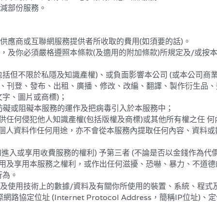
務供應商或互聯網服務提供者所收取的費用(如須要的話)。
途，及你必須嚴格遵照本條款(及適用的附加條款)所規定及/或按
 (包括但不限於私隱及知識產權)、或負面影響本公司 (或本公司
上載、刊登、發布、出租、廣播、修改、改編、翻譯、製作衍生品、
字、圖片或商標)；
)、妨礙或阻礙本服務的運作及把病毒引入於本服務中；
提供任何侵犯他人知識產權(包括版權及商標)或其他所有權之任 何
戶的個人資料作任何用途，亦不會從本服務內提取任何內容、資料
例如進入或享用收費服務的權利) 予第三者 (不論是否以金錢作為代價
者使用及享用本服務之權利，或作出任何滋擾、恐嚇、暴力、不道
行為。
收集及使用技術上的數據/資料及有關你所使用的裝置、系統、程式
UUID)、網際網路協定位址 (Internet Protocol Address