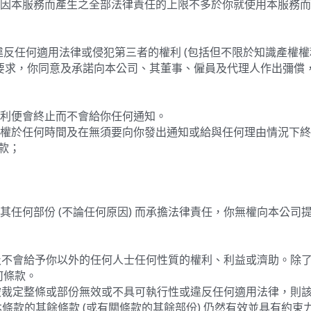
反任何適用法律或侵犯第三者的權利 (包括但不限於知識產權權
索或要求，你同意及承諾向本公司、其董事、僱員及代理人作出彌
權利便會終止而不會給你任何通知。
決定權於任何時間及在無須要向你發出通知或給與任何理由情況下
條款；
或其任何部份 (不論任何原因) 而承擔法律責任，你無權向本公
 不擬及不會給予你以外的任何人士任何性質的權利、利益或濟助。
何條款。
原因被裁定整條或部份無效或不具可執行性或違反任何適用法律，則該條
本條款的其餘條款 (或有關條款的其餘部份) 仍然有效並具有約束
放棄該權利，也不影響本公司將來行使該權利。