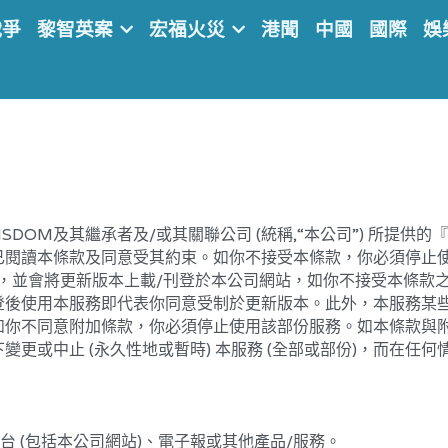
戰爭
黎智英案
宏福火災
港聞
中國
國際
娛
ISDOM及其繼承者及/或其關聯公司 (統稱,“本公司”) 所提供
已閱讀本條款及同意受其約束。如你不接受本條款，你必須停止
，並會將更新版本上載/刊登於本公司網站，如你不接受本條款
後使用本服務即代表你同意受制於更新版本。此外，本服務某些部份
如你不同意附加條款，你必須停止使用該部份服務。如本條款與附
更或中止 (永久性地或暫時) 本服務 (全部或部份)，而在任
台 (包括本公司網站)、電子報或其他產品/服務。
削減部份服務。