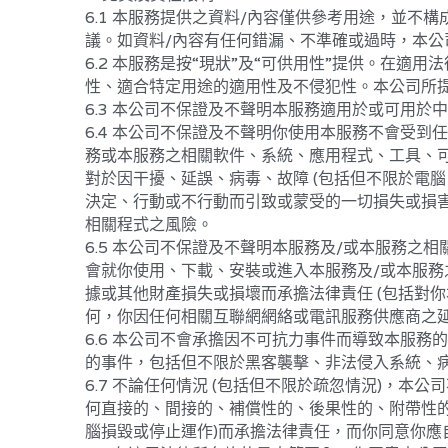
議。如資料/內容有任何錯漏、不準確或過時，本公
6.2 本服務是按“現狀”及“可供用性”提供。在
性、適合特定用途的適用性及不侵犯性。本公司所
6.3 本公司不保證及不聲明本服務適用於或可用於
6.4 本公司不保證及不聲明你使用本服務不會受
務或本服務之相關軟件、系統、應用程式、工具、可
對於因干擾、延誤、病毒、故障 (包括但不限於電
決定、行動或不行動而引致或蒙受的一切損失或損
相關程式之風險。
6.5 本公司不保證及不聲明本服務及/或本服務之
會就你使用、下載、安裝或進入本服務及/或本服務
據或其他財產損失或損壞而承擔法律責任 (包括對
何，你因任何相關互聯網網絡或電訊服務供應商之
6.6 本公司不會承擔因不可抗力事件而導致本服
的事件，包括但不限於黑客襲擊、非法侵入系統、
6.7 不論任何情況 (包括但不限於疏忽情況)，
何直接的、間接的、補償性的、後果性的、附帶性的
腦損毀或停止運作)而承擔法律責任，而你同意你應
6.8 在適用法律所允許的最大範圍內，你同意本