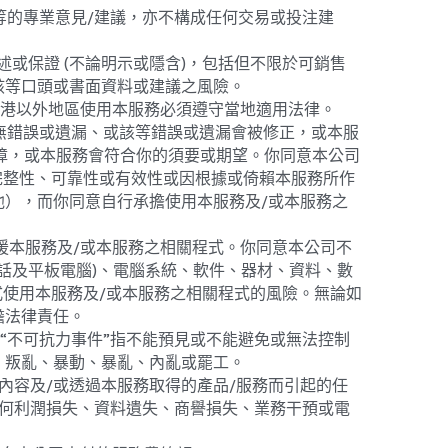
述或保證 (不論明示或隱含)，包括但不限於可銷售
該等口頭或書面資料或建議之風險。
於香港以外地區使用本服務必須遵守當地適用法律。
毫無錯誤或遺漏、或該等錯誤或遺漏會被修正，或本服
故障，或本服務會符合你的須要或期望。你同意本公司
完整性、可靠性或有效性或因根據或倚賴本服務所作
），而你同意自行承擔使用本服務及/或本服務之
支援本服務及/或本服務之相關程式。你同意本公司不
電話及平板電腦)、電腦系統、軟件、器材、資料、數
式使用本服務及/或本服務之相關程式的風險。無論如
擔法律責任。
“不可抗力事件”指不能預見或不能避免或無法控制
、叛亂、暴動、暴亂、內亂或罷工。
的內容及/或透過本服務取得的產品/服務而引起的任
任何利潤損失、資料遺失、商譽損失、業務干預或電
而向本公司支付的服務費總額。