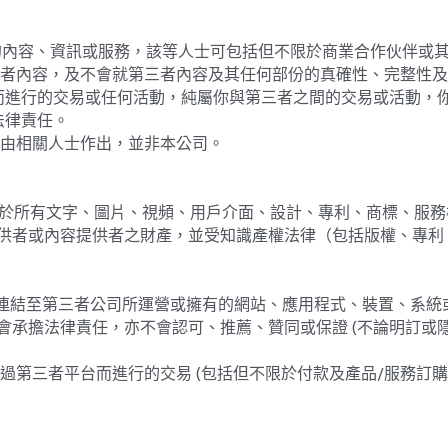
提供的內容、資訊或服務，該等人士可包括但不限於商業合作伙伴或
第三者內容，及不會就第三者內容及其任何部份的真確性、完整性
而進行的交易或任何活動，純屬你與第三者之間的交易或活動，
法律責任。
均由相關人士作出，並非本公司。
限於所有文字、圖片、視頻、用戶介面、設計、專利、商標、服務
供者或內容提供者之財產，並受知識產權法律（包括版權、專利
連結至第三者公司所運營或擁有的網站、應用程式、裝置、系統或服務平
會承擔法律責任，亦不會認可、推薦、贊同或保證 (不論明訂或隱
透過第三者平台而進行的交易 (包括但不限於付款及產品/服務訂
不構成任何法律、金融、投資、証券、地產、醫療、其他行業或交易