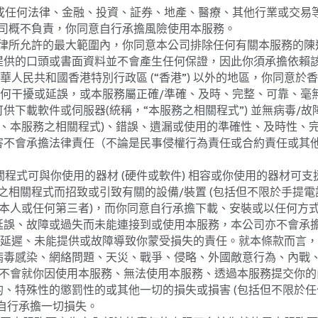
司概不負責，你同意自行承擔風險使用本服務。
適用法律所允許的最大範圍內，你同意本公司排除任何有關本服務的陳
提供的口頭或書面資料並不會產生任何保證，因此你須承擔依賴
中華人民共和國香港特別行政區 (“香港”) 以外的地區，你同意
到任何干擾或延誤，或本服務屬正確/準確、及時、完整、可靠、
供下載軟件或伺服器(統稱，“本服務之相關程式”) 並無病毒/
腦、本服務之相關程式)、錯誤、遺漏或使用的準確性、及時性、
害不會承擔法律責任（不論是民事侵權行為責任或合約責任或其他
相關程式可與你使用的器材 (硬件或軟件) 相容或你使用的器材可
之相關程式而招致或引致有關的設備/裝置 (包括但不限於手提
你本人或任何第三者)，而你同意自行承擔下載、安裝或以任何方
延誤、故障或過失而未能連接到或使用本服務，本公司亦不會承
務的延遲、未能提供或故障導致你蒙受損失的責任。就本條款而言，
病毒感染、網絡問題、天災、戰爭、侵略、外國敵意行為、內戰
本公司不會就你因使用本服務、無法使用本服務、透過本服務提交你
、特殊性的懲罰性的或其他一切的損失或損害 (包括但不限於
自行承擔一切損失。
公司因本服務而產生之全部法律責任的上限不多於你就使用本服務