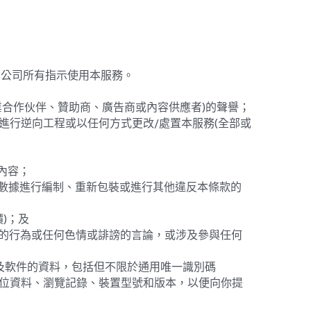
本公司所有指示使用本服務。
商業合作伙伴、贊助商、廣告商或內容供應者)的聲譽；
進行逆向工程或以任何方式更改/處置本服務(全部或
內容；
或數據進行編制、重新包裝或進行其他違反本條款的
)；及
德的行為或任何色情或誹謗的言論，或涉及參與任何
及軟件的資料，包括但不限於通用唯一識別碼 
，簡稱IP位址)、定位資料、瀏覽記錄、裝置型號和版本，以便向你提