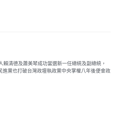
選人賴清德及蕭美琴成功當選新一任總統及副總統，
此役民進黨也打破台灣政壇執政黨中央掌權八年後便會政