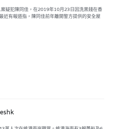
疑犯陳同佳，在2019年10月23日因洗黑錢在香
。最近有報道指，陳同佳前年離開警方提供的安全屋
eshk
43萬人次在維港兩岸觀賞。維港海面有3艘躉船及6