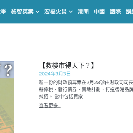
戰爭
黎智英案
宏福火災
港聞
中國
國際
娛
【救樓市得天下？】
2024年3月3日
新一份的財政預算案在2月28號由財政司司
薪俸稅、發行債券、賣地計劃、打造香港品
辣招。 當中包括買家...
查看更多...