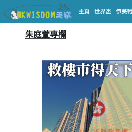
主頁
世界盃
伊美
朱庭萱專欄