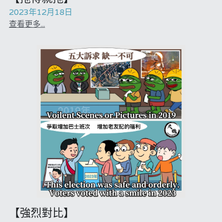
2023年12月18日
莊豪鋒專欄
查看更多...
香港科技專上書院｜專欄
宏福‧革新
張美雄專欄
【強烈對比】