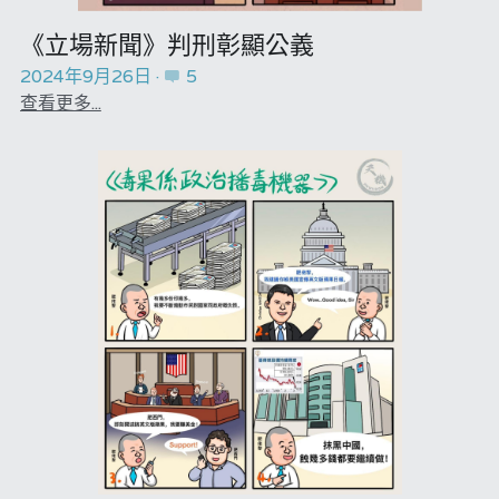
林伯強專欄
條款及細則
花生仔漫畫週記
《立場新聞》判刑彰顯公義
馮煒光專欄
關於我們
屠龍小隊案
2024年9月26日
·
5
查看更多...
趙處機專欄
35十顛覆案
KOL 精選
趙處機專欄
大衛sir專欄
港聞
曾子晴 - 晴深直說
醫院口岸爆炸案
龔靜儀大律師專欄
馮煒光專欄
陳貴春大律師專欄
反華推手懶人包
陳子遷律師專欄
反華推手起底
羅浚軒專欄
美西霸凌內幕