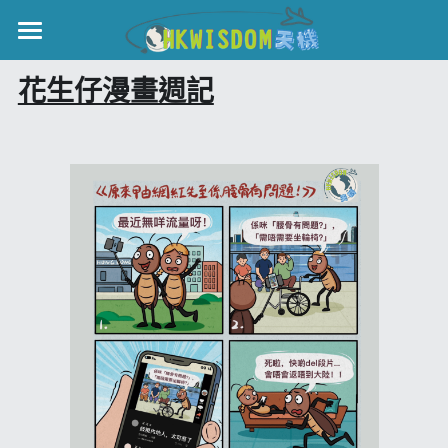
×
部落格分類
主頁
花生仔漫畫週記
所有博客分類
世界盃
世界盃
伊美戰爭
中國
黎智英案
親子
宏福火災
正本清源•黎智英案
國際
美西媒體謊言實錄
港聞
宏福‧革新
娛樂
宏福苑聽證會
中國
宏福火災正視聽
KOL 精選
國際
記錄．宏福苑火災
休閒好介紹
娛樂