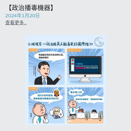
溫志倫專欄
【政治播毒機器】
真相直擊
2024年1月20日
汪明欣專欄
查看更多...
民主派騙案十式
張美雄專欄
陳貴春大律師專欄
莊豪鋒專欄
美西極權主義
香港科技專上書院｜專欄
極端暴恐實錄
黃萬成專欄
支聯會案
宏福火災正視聽
正本清源 • 黎智英案