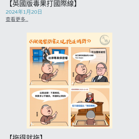
【英國版毒果打國際線】
黎智英案審訊
2024年1月20日
美西媒體謊言實錄
查看更多...
伊美戰爭
宏福苑聽證會
招國偉專欄
羅浚軒專欄
林淑芳專欄
陳子遷律師專欄
溫志倫專欄
汪明欣專欄
【拖得就拖】