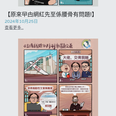
吃喝玩指南
反華推手你要知
【原來曱甴網紅先至係腰骨有問題!】
2024年10月25日
龔靜儀大律師專欄
KOL 專欄
反華推手懶人包
查看更多...
高松傑專欄
民主派騙案十式
絕密法庭檔案
林淑芳專欄
反華推手起底
大衛sir專欄
屈穎妍專欄
生活
醫院口岸爆炸案
美西霸凌內幕
朱庭萱專欄
林伯強專欄
屠龍小隊案
關於我們
吃喝玩指南
美西極權主義
莫綺琪專欄
黎智英案審訊
朱庭萱專欄
休閒好介紹
人才招聘
搜索
真相直擊
黃萬成專欄
支聯會案
親子
曾子晴專欄
投稿熱線
繁體中文
極端暴恐實錄
招國偉專欄
35+顛覆案
花生仔漫畫週記
商戶合作
莫綺琪專欄
繁體中文
高松傑專欄
支持讚助
屈穎妍專欄
English