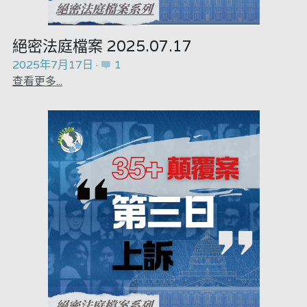
林伯強專欄
條款及細則
花生仔漫畫週記
馮煒光專欄
關於我們
屠龍小隊案
絕密法庭檔案 2025.07.17
2025年7月17日
·
1
趙處機專欄
35十顛覆案
查看更多...
KOL 精選
趙處機專欄
大衛sir專欄
港聞
曾子晴 - 晴深直說
醫院口岸爆炸案
龔靜儀大律師專欄
馮煒光專欄
陳貴春大律師專欄
反華推手懶人包
陳子遷律師專欄
反華推手起底
羅浚軒專欄
美西霸凌內幕