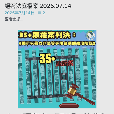
絕密法庭檔案 2025.07.14
莊豪鋒專欄
2025年7月14日
·
2
查看更多...
香港科技專上書院｜專欄
宏福‧革新
張美雄專欄