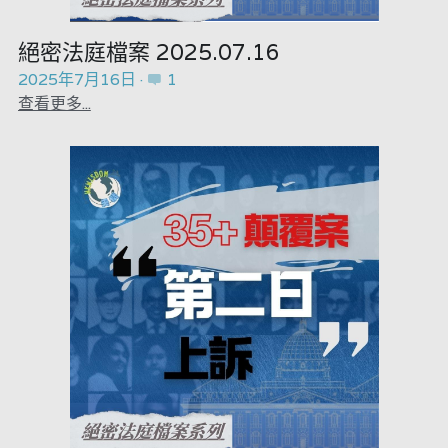
溫志倫專欄
真相直擊
絕密法庭檔案 2025.07.16
汪明欣專欄
2025年7月16日
·
1
民主派騙案十式
查看更多...
張美雄專欄
陳貴春大律師專欄
莊豪鋒專欄
美西極權主義
香港科技專上書院｜專欄
極端暴恐實錄
黃萬成專欄
支聯會案
宏福火災正視聽
正本清源 • 黎智英案