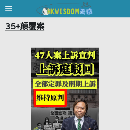
×
部落格分類
主頁
35+顛覆案
所有博客分類
世界盃
世界盃
伊美戰爭
中國
黎智英案
親子
宏福火災
正本清源•黎智英案
國際
美西媒體謊言實錄
港聞
宏福‧革新
娛樂
宏福苑聽證會
中國
宏福火災正視聽
KOL 精選
國際
記錄．宏福苑火災
休閒好介紹
娛樂