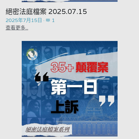
黎智英案審訊
絕密法庭檔案 2025.07.15
美西媒體謊言實錄
2025年7月15日
·
1
查看更多...
伊美戰爭
宏福苑聽證會
招國偉專欄
羅浚軒專欄
林淑芳專欄
陳子遷律師專欄
溫志倫專欄
汪明欣專欄