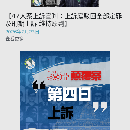
吃喝玩指南
反華推手你要知
【47人案上訴宣判：上訴庭駁回全部定罪
及刑期上訴 維持原判】
龔靜儀大律師專欄
KOL 專欄
反華推手懶人包
2026年2月23日
查看更多...
高松傑專欄
民主派騙案十式
絕密法庭檔案
林淑芳專欄
反華推手起底
大衛sir專欄
屈穎妍專欄
生活
醫院口岸爆炸案
美西霸凌內幕
朱庭萱專欄
林伯強專欄
屠龍小隊案
關於我們
吃喝玩指南
美西極權主義
莫綺琪專欄
黎智英案審訊
朱庭萱專欄
休閒好介紹
人才招聘
搜索
真相直擊
黃萬成專欄
支聯會案
親子
曾子晴專欄
投稿熱線
繁體中文
極端暴恐實錄
招國偉專欄
35+顛覆案
花生仔漫畫週記
商戶合作
莫綺琪專欄
繁體中文
高松傑專欄
支持讚助
屈穎妍專欄
English