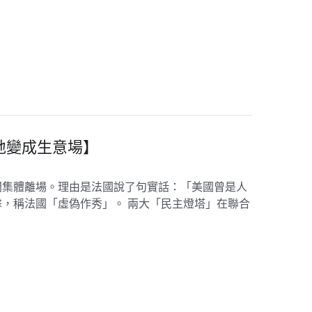
地變成生意場】
間集體離場。理由是法國說了句實話：「美國曾是人
，稱法國「虛偽作秀」。 兩大「民主燈塔」在聯合