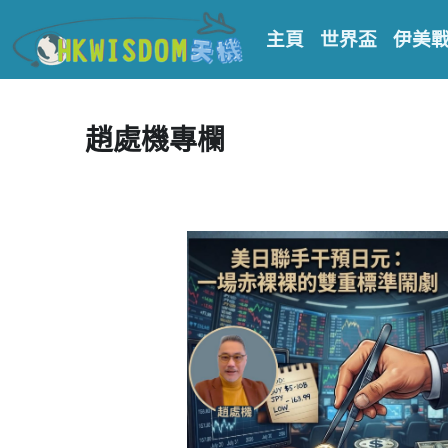
主頁
世界盃
伊美
趙處機專欄