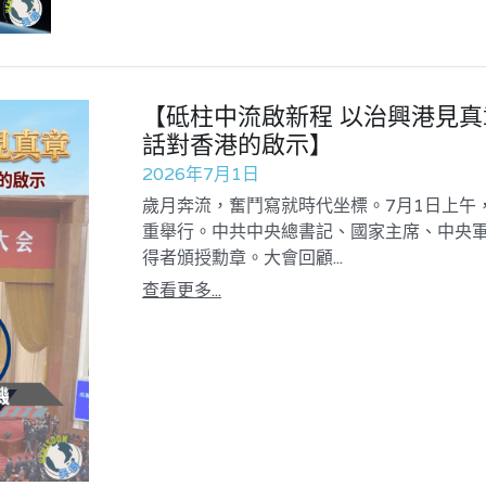
【砥柱中流啟新程 以治興港見真
話對香港的啟示】
2026年7月1日
歲月奔流，奮鬥寫就時代坐標。7月1日上午
重舉行。中共中央總書記、國家主席、中央
得者頒授勳章。大會回顧...
查看更多...