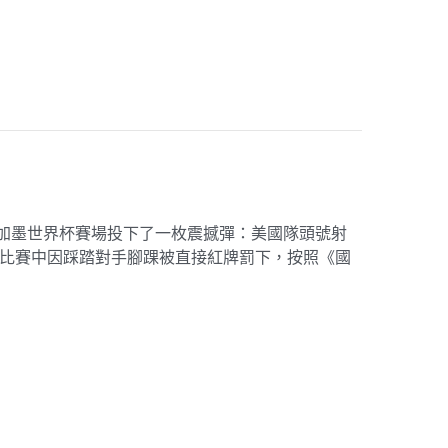
美加墨世界杯賽場投下了一枚震撼彈：美國隊頭號射
陣波黑的比賽中因踩踏對手腳踝被直接紅牌罰下，按照《國