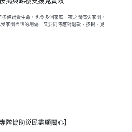
隊按揭與睇樓支援見實效
了多條寶貴生命，也令多個家庭一夜之間痛失家園。
承受家園盡毀的創傷，又要同時應對退款、按揭、覓
說專隊協助災民盡顯關心】