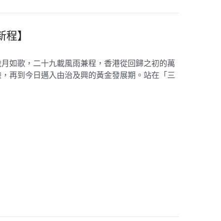
新程】
歲月如歌，二十九載風雨兼程，香港從回歸之初的萬
驗，再到今日邁入由治及興的黃金發展期。站在「三