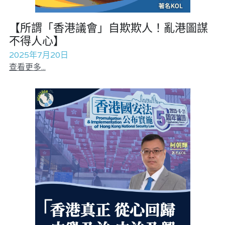
吃喝玩指南
反華推手你要知
【所謂「香港議會」自欺欺人！亂港圖謀
不得人心】
龔靜儀大律師專欄
KOL 專欄
反華推手懶人包
2025年7月20日
查看更多...
高松傑專欄
民主派騙案十式
絕密法庭檔案
林淑芳專欄
反華推手起底
大衛sir專欄
屈穎妍專欄
生活
醫院口岸爆炸案
美西霸凌內幕
朱庭萱專欄
林伯強專欄
屠龍小隊案
關於我們
吃喝玩指南
美西極權主義
莫綺琪專欄
黎智英案審訊
朱庭萱專欄
休閒好介紹
人才招聘
搜索
真相直擊
黃萬成專欄
支聯會案
親子
曾子晴專欄
投稿熱線
繁體中文
極端暴恐實錄
招國偉專欄
35+顛覆案
花生仔漫畫週記
商戶合作
莫綺琪專欄
繁體中文
高松傑專欄
支持讚助
屈穎妍專欄
English