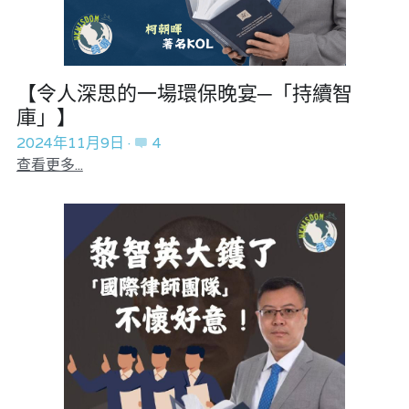
莊豪鋒專欄
香港科技專上書院｜專欄
【令人深思的一場環保晚宴─「持續智
庫」】
宏福‧革新
2024年11月9日
·
4
張美雄專欄
查看更多...