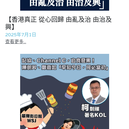
林伯強專欄
條款及細則
花生仔漫畫週記
馮煒光專欄
關於我們
屠龍小隊案
【香港真正 從心回歸 由亂及治 由治及
興】
趙處機專欄
35十顛覆案
2025年7月1日
查看更多...
KOL 精選
趙處機專欄
大衛sir專欄
港聞
曾子晴 - 晴深直說
醫院口岸爆炸案
龔靜儀大律師專欄
馮煒光專欄
陳貴春大律師專欄
反華推手懶人包
陳子遷律師專欄
反華推手起底
羅浚軒專欄
美西霸凌內幕