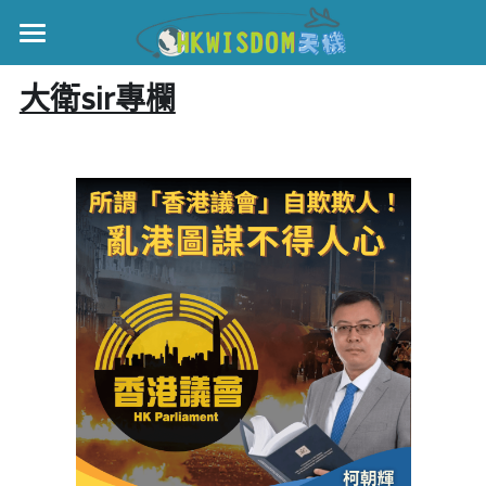
×
部落格分類
主頁
大衛sir專欄
所有博客分類
世界盃
世界盃
伊美戰爭
中國
黎智英案
親子
宏福火災
正本清源•黎智英案
國際
美西媒體謊言實錄
港聞
宏福‧革新
娛樂
宏福苑聽證會
中國
宏福火災正視聽
KOL 精選
國際
記錄．宏福苑火災
休閒好介紹
娛樂