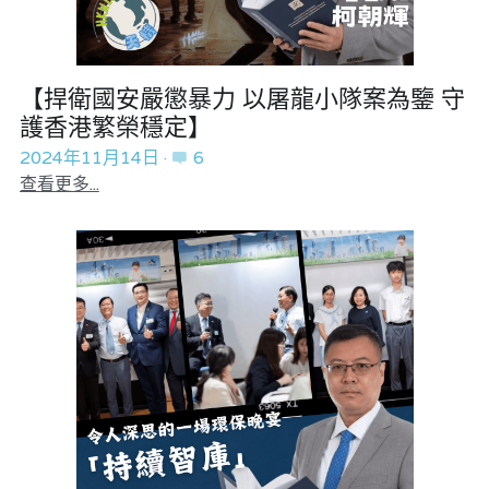
黎智英案審訊
美西媒體謊言實錄
【捍衛國安嚴懲暴力 以屠龍小隊案為鑒 守
伊美戰爭
護香港繁榮穩定】
2024年11月14日
·
6
宏福苑聽證會
查看更多...
招國偉專欄
羅浚軒專欄
林淑芳專欄
陳子遷律師專欄
溫志倫專欄
汪明欣專欄