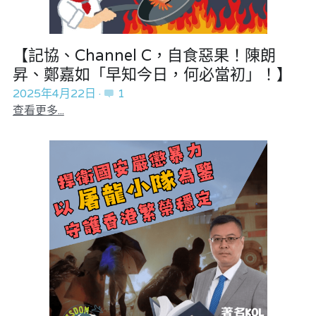
溫志倫專欄
真相直擊
汪明欣專欄
【記協、Channel C，自食惡果！陳朗
民主派騙案十式
昇、鄭嘉如「早知今日，何必當初」！】
張美雄專欄
陳貴春大律師專欄
2025年4月22日
·
1
查看更多...
莊豪鋒專欄
美西極權主義
香港科技專上書院｜專欄
極端暴恐實錄
黃萬成專欄
支聯會案
宏福火災正視聽
正本清源 • 黎智英案