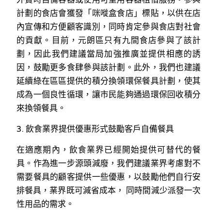
計劃的食店會獲發「咪嘥盒食店」標貼，以供在店
內宣傳和⽅便顧客識別，同時肯定參與食店對社會
的貢獻。⽬前，元朗區只有九間食店參與了該計
劃，因此我們建議當局加強推廣並提供相應的誘
因，⿎勵更多食肆參與該計劃。此外，我們也建議
延續綠在區區提供的積分換領環保餐具計劃，使其
成為⼀個良性循環，讓市民能夠通過環保回收積分
來換領餐具。
3. 飲食業界提供優惠形式⿎勵客⼾⾃備餐具
在適應期內，飲食業界已經開始提供可替代的餐
具。作為進⼀步源頭減廢，我們建議業界考慮對不
需要餐具的顧客提供⼀些優惠，以⿎勵他們⾃⾏安
排餐具，業界既可減省成本， 同時間減少派發⼀次
性⽤品的需求。