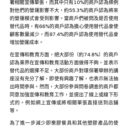
署相關宣傳單張，⽽其中只有10%的商⼾認為條例
對他們的營運影響不⼤，約55.3%的商⼾認為將來
的營運模式會受到影響。當商⼾們被問及是否使⽤
替代品時，有66%的商⼾認為擔⼼使⽤替代品會使
顧客數量減少，⽽87.4%的商⼾認為使⽤替代品會
增加營運成本。
在宣傳和教育⽅⾯，絕⼤部份（約74.8%）的商⼾
認為業界在宣傳和教育活動⽅⾯做得不夠，並表⽰
替代品的選擇不⾜。⼤部份商⼾對環保署舉辦的講
座沒有充分了解，即使有興趣了解，也表⽰無法抽
出時間參與。然⽽，⼤部份參與問卷調查的商⼾都
同意加強宣傳和教育⼯作，並提出了線上或線下形
式的。例如網上宣傳或將相關單張直接送到店舖
等。
為了進⼀步減少即棄膠餐具和其他塑膠產品的使