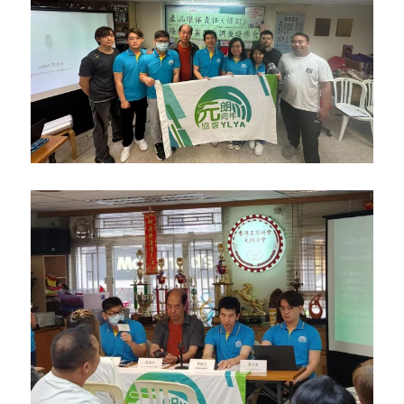
反華推手你要知
KOL 專欄
反華推手懶人包
民主派騙案十式
絕密法庭檔案
林淑芳專欄
反華推手起底
屈穎妍專欄
生活
醫院口岸爆炸案
美西霸凌內幕
朱庭萱專欄
屠龍小隊案
關於我們
吃喝玩指南
美西極權主義
莫綺琪專欄
黎智英案審訊
休閒好介紹
人才招聘
搜索
真相直擊
黃萬成專欄
支聯會案
親子
投稿熱線
繁體中文
極端暴恐實錄
招國偉專欄
35+顛覆案
花生仔漫畫週記
商戶合作
繁體中文
高松傑專欄
支持讚助
English