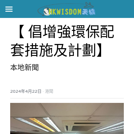
主頁
【 倡增強環保配
世界盃
套措施及計劃】
伊美戰爭
黎智英案
本地新聞
宏福火災
正本清源•黎智英案
美西媒體謊言實錄
港聞
宏福‧革新
·
2024年4月22日
港聞
宏福苑聽證會
中國
宏福火災正視聽
國際
記錄．宏福苑火災
娛樂