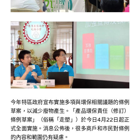
林伯強專欄
條款及細則
馮煒光專欄
關於我們
趙處機專欄
KOL 精選
大衛sir專欄
曾子晴 - 晴深直說
龔靜儀大律師專欄
今年特區政府宣布實施多項與環保相關議題的條例
陳貴春大律師專欄
草案，以減少廢物產⽣。「產品環保責任（修訂）
陳子遷律師專欄
條例草案」（俗稱「⾛塑」）於今⽇4⽉22⽇起正
式全⾯實施。消息公佈後，很多商⼾和市民對條例
羅浚軒專欄
的內容和範圍仍有疑慮。