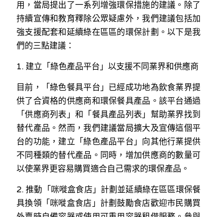
⽤，當局提出了⼀系列增強環保措施的建議。除了
持續宣傳和教育釋除公眾疑慮外，我們建議包括加
強⽀援配套和延續綠在區區的環保計劃。以下是我
們的三點建議：
1. 建⽴「綠⾊產品平台」以⽀援不同業界和供應商
⽬前，「綠⾊餐具平台」已經成功地為飲食業界提
供了合資格的供應商和環保餐具產品。該平台通過
「供應商列表」和「餐具產品列表」幫助業界找到
替代產品。然⽽，我們建議當局擴⼤及宣傳這個平
台的功能，建⽴「綠⾊產品平台」向其他⾏業提供
不同種類的替代產品。同時，增加供應商的數量可
以使業界更容易購買適合⾃⼰需求的環保產品。
2. 推動「咪嘥盒食店」計劃並延續綠在區區環保餐
具換領「咪嘥盒食店」計劃⿎勵食店歡迎市民購買
外賣時⾃備容器或使⽤可重⽤容器租借服務。參與