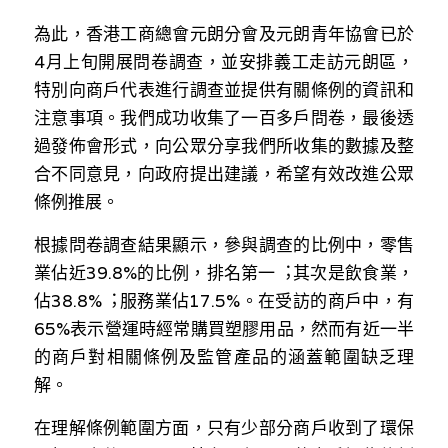
溫志倫專欄
為此，⾹港⼯商總會元朗分會及元朗青年協會已於
4⽉上旬開展問卷調查，並安排義⼯⾛訪元朗區，
汪明欣專欄
特別向商⼾代表進⾏調查並提供有關條例的資訊和
張美雄專欄
注意事項。我們成功收集了⼀百多⼾問卷，最後透
過發佈會形式，向公眾分享我們所收集的數據及整
莊豪鋒專欄
合不同意⾒，向政府提出建議，希望有效改進公眾
條例推展。
香港科技專上書院｜專欄
根據問卷調查結果顯⽰，參與調查的比例中，零售
業佔近39.8%的比例，排名第⼀︔其次是飲食業，
佔38.8%︔服務業佔17.5%。在受訪的商⼾中，有
65%表⽰營運時經常購買塑膠⽤品，然⽽有近⼀半
的商⼾對相關條例及監管產品的涵蓋範圍缺乏理
解。
在理解條例範圍⽅⾯，只有少部分商⼾收到了環保