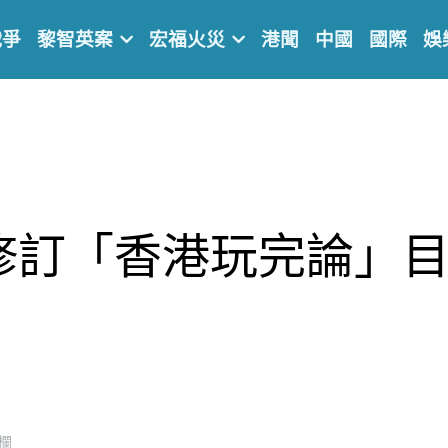
戰爭
黎智英案
宏福火災
港聞
中國
國際
娛
修訂「香港玩完論」
欄