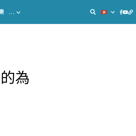
樂
…
目的為