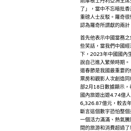
前摩根士丹利亞洲主席
了」，當中不忘暗批香
重磅人士反駁。羅奇很
認為羅奇所謂獻的兩計
首先他表示中國當務之
些笑話，當我們中國經
下，2023年中國國內
說自己進入繁榮時期。
道春節是我國最重要的
票房和觀影人次創造同
部2月18日數據顯示
國內旅遊出遊4.74億
6,326.87億元，較
斷言這個數字恐怕整個
一個活力滿滿、熱氣騰
間的旅游和消費超過了