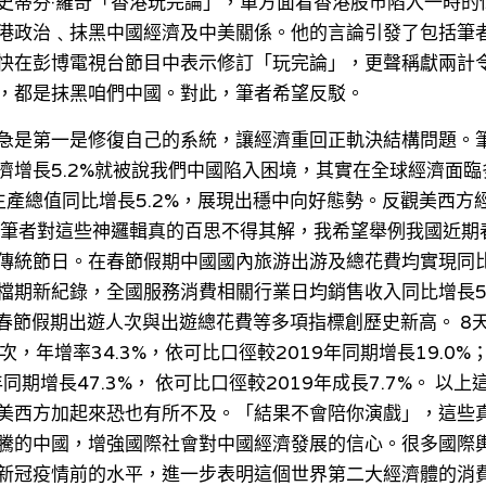
史蒂芬·羅奇「香港玩完論」，單方面看香港股市陷入一時的
港政治﹑抹黑中國經濟及中美關係。他的言論引發了包括筆
快在彭博電視台節目中表示修訂「玩完論」，更聲稱獻兩計
，都是抹黑咱們中國。對此，筆者希望反駁。
急是第一是修復自己的系統，讓經濟重回正軌決結構問題。
濟增長5.2%就被說我們中國陷入困境，其實在全球經濟面
生產總值同比增長5.2%，展現出穩中向好態勢。反觀美西方
 筆者對這些神邏輯真的百思不得其解，我希望舉例我國近期
傳統節日。在春節假期中國國內旅游出游及總花費均實現同
檔期新紀錄，全國服務消費相關行業日均銷售收入同比增長52
，春節假期出遊人次與出遊總花費等多項指標創歷史新高。 8
人次，年增率34.3%，依可比口徑較2019年同期增長19.0
去年同期增長47.3%， 依可比口徑較2019年成長7.7%。 
美西方加起來恐也有所不及。「結果不會陪你演戲」，這些
騰的中國，增強國際社會對中國經濟發展的信心。很多國際輿
新冠疫情前的水平，進一步表明這個世界第二大經濟體的消費