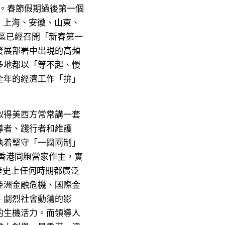
。春節假期過後第一個
、上海、安徽、山東、
區已經召開「新春第一
發展部署中出現的高頻
多地都以「等不起、慢
全年的經濟工作「拚」
似得美西方常常講一套
導者、踐行者和維護
執着堅守「一國兩制」
香港同胞當家作主，實
歷史上任何時期都廣泛
亞洲金融危機、國際金
、劇烈社會動蕩的影
的生機活力。而領導人