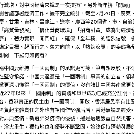
行激增，對中國經濟來說是一次提振”。另外新年拚「開局」
開會議部署經濟工作。據不完全統計，截至2月20日，廣東
慶、甘肅、吉林、黑龍江、遼寧、廣西等20個省、市、自治
「高質量發展」「優化營商環境」「招商引資」成為對經濟
濟」，著力實現「開門紅」，確保「全年穩」的強烈信號。
錨定目標、起而行之、奮力向前，以「熱辣滾燙」的姿態為
想問一下羅奇如何看?
稱中國要維持「一國兩制」的承諾更可笑，筆者想反駁，不
在堅守承諾。中國共產黨是「一國兩制」事業的創立者、領
黨更深切懂得「一國兩制」的價值，沒有誰比中國共產黨更
近27年以來「一國兩制」的實踐和舉世成功已經充分証明，
自治，香港真正的民主由「一國兩制」開啟，香港居民享有比
區負起主體責任之外也有祖國作堅強后盾，香港無論是經受
對非典疫情、新冠肺炎疫情的侵襲，還是遭遇嚴重自然災害
、浴火重生，獨特地位和優勢不斷鞏固，始終保持蓬勃發展