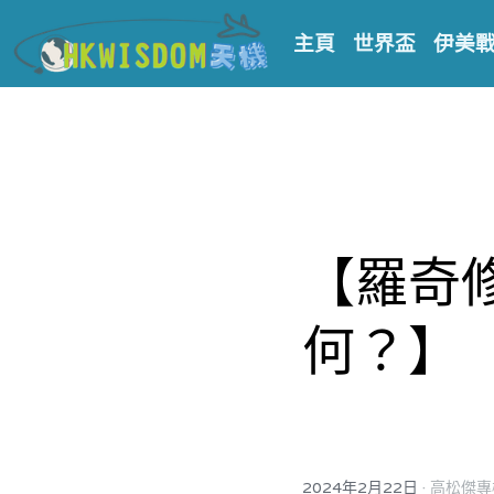
主頁
世界盃
伊美
【羅奇
何？】
·
2024年2月22日
高松傑專