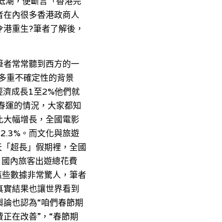
低潮，便斷言「香港完
者在內很多香港政商人
令港重生?筆者了解後，
筆者常常聽到西方的一
臨多重不確定性的背景
經濟成長1至2%他們就
春運的情況，大家都知
比大幅增長，全國電影
.3%。而文化與旅遊
天「超長」假期裡，全國
%；國內旅客出遊總花費
以上這些數據非常驚人，筆者
真實結果也讓世界看到
論也認為“咱們春節期
正在改善”，“春節期