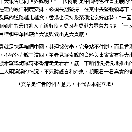
十大報告已向世界說明，“‘一國兩制’是中國特色社會主義的
穩定的最佳制度安排，必須長期堅持。在黨中央堅強領導下
及興的道路越走越寬，香港也保持繁榮穩定良好態勢，“一國
國兩制”事業也進入了新階段。愛國者愛港力量奮力開創「一
目標和中華民族偉大復興做出更大貢獻。
質就是抹黑咱們中國，其理據欠奉，完全站不住腳，而且香
，不容外力說三道四。筆者見羅奇說的資料與事實實有很大
機希望邀請羅奇來香港走走看看，感一下咱們浪接浪地推出的
上人頭湧湧的情況，不只聽謠言和外媒，親眼看一看真實的
（文章是作者的個人意見，不代表本報立場）