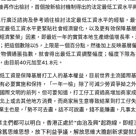
年後再作出檢討，首個按新檢討機制得出的法定最低工資水平
進行廣泛諮詢及參考過往檢討法定最低工資水平的經驗，最
定最低工資水平更緊貼社會經濟變化，以及更有效保障基
經濟繁榮」因素，即最近一年的實質本地生產總值增長率，
；把這個數除以5，上限是一個百分點，然後加上反映基層
費物價通脹指數，就會得出最低工資調整幅度；幅度下限為
由目前40元加至41.8元。
低工資是保障基層打工人的基本權益，目前世界主流國際
有必要實施和保持，「一年一檢」除了可減少勞資爭拗之
國際文明的前列。但可要知道，打工仔工資過高增加商家
北上或去其他地方消費，而商家無生意導致結業到打工仔
業主也是，｢勢不可去盡，話不可說盡，錢不能賺盡，凡事太
業主們都可以明白，香港正處於“由治及興”起跑線，即經
除舊思維思想，放下利益爭議，解放思維大膽創新求變就