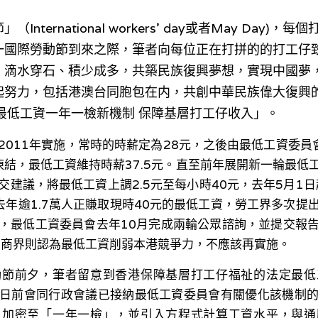
nternational workers' day或者May Day)
一國際勞動節到來之際，筆者向每位正在打拼的的打工仔
。滴水穿石、積少成多，共築民族復興夢想，實現中國夢
起努力，包括港澳台同胞包在内，共創中華民族偉大復興的
最低工資一年一檢新機制 保障基層打工仔收入」。
2011年實施，常時的時薪定為28元，之後由最低工資委員
次凍結，最低工資維持時薪37.5元。直至前年展開新一輪最低
建議，將最低工資上調2.5元至每小時40元，去年5月1日
去年逾1.7萬人正賺取現時40元的最低工資，勞工界多次提
，最低工資委員會去年10月完成兩輪公眾諮詢，並提交報
有商界則認為最低工資削弱本港競爭力，不應該再實施。
動節前夕，筆者留意到香港保障基層打工仔福祉的法定最低
日前會同行政會議已接納最低工資委員會有關優化該機制
，加密至「一年一檢」，並引入方程式計算工資水平，與通