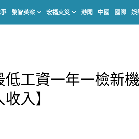
戰爭
黎智英案
宏福火災
港聞
中國
國際
娛
最低工資一年一檢新機
人收入】