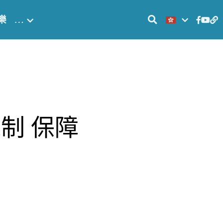
樂
…
制 保障