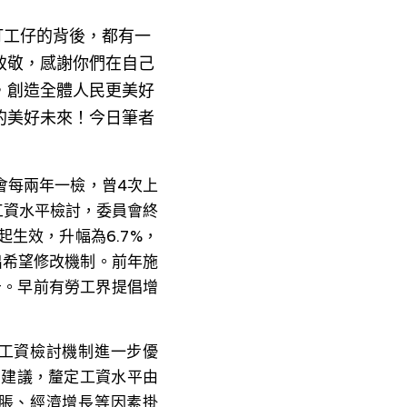
，​每個打工仔的背後，都有一
致敬，感謝你們在自己
，創造全體人民更美好
美好未來！​今日筆者
會每兩年一檢，曾4次上
工資水平檢討，委員會終
起生效，升幅為6.7%，
出希望修改機制。前年施
告。早前有勞工界提倡增
工資檢討機制進一步優
的建議，釐定工資水平由
脹、經濟增長等因素掛