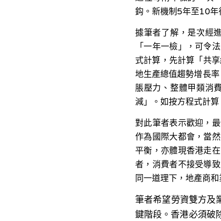
鈎。新機制5年至10
據筆者了解，是次經
「一年一檢」，可令法
式計算，先計算「共享
地生產總值趨勢增長率
脹壓力、整體甲類消
減」。如按方程式計算，
對此筆者表示歡迎，最
作為國際大都會，當然
平衡，亦體現香港走在
者，消費者不接受導致
同一道理下，地產商和
筆者希望勞資雙方及
鍵階段。香港必須破