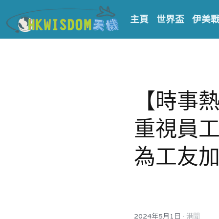
主頁
世界盃
伊美
【時事
重視員
為工友
·
2024年5月1日
港聞