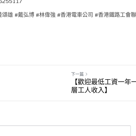
56255117
機 #陸頌雄 #戴弘博 #林偉強 #香港電車公司 #香港鐵路工會
下一篇
【歡迎最低工資一年一
層工人收入】