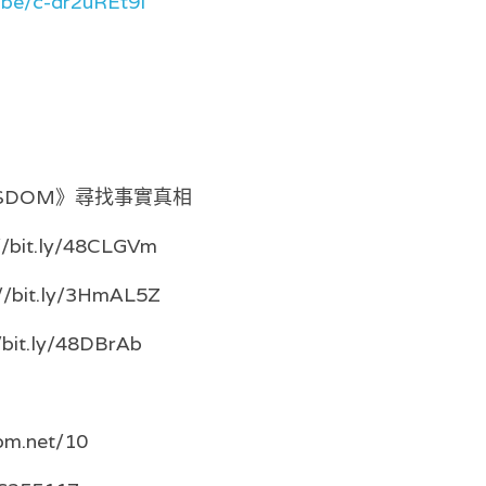
u.be/c-dr2uREt9I
WISDOM》尋找事實真相
://bit.ly/48CLGVm
s://bit.ly/3HmAL5Z
//bit.ly/48DBrAb
om.net/10