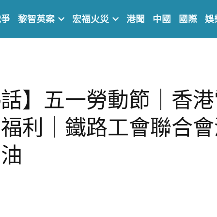
戰爭
黎智英案
宏福火災
港聞
中國
國際
娛
熱話】五一勞動節｜香港
工福利｜鐵路工會聯合會
加油