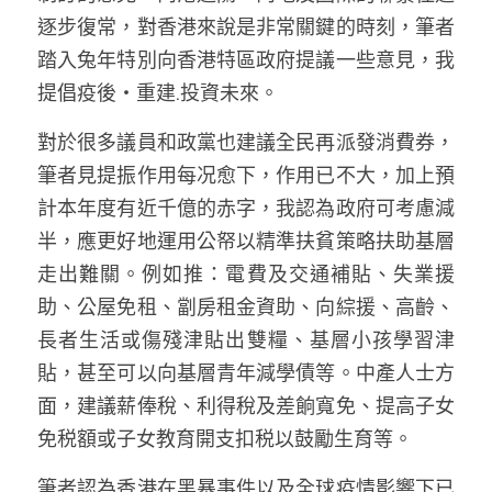
林伯強專欄
條款及細則
逐步復常，對香港來說是非常關鍵的時刻，筆者
踏入兔年特別向香港特區政府提議一些意見，我
馮煒光專欄
關於我們
提倡疫後‧重建.投資未來。
趙處機專欄
對於很多議員和政黨也建議全民再派發消費券，
KOL 精選
筆者見提振作用每况愈下，作用已不大，加上預
計本年度有近千億的赤字，我認為政府可考慮減
大衛sir專欄
半，應更好地運用公帑以精準扶貧策略扶助基層
曾子晴 - 晴深直說
走出難關。例如推：電費及交通補貼、失業援
助、公屋免租、劏房租金資助、向綜援、高齡、
龔靜儀大律師專欄
長者生活或傷殘津貼出雙糧、基層小孩學習津
陳貴春大律師專欄
貼，甚至可以向基層青年減學債等。中產人士方
面，建議薪俸稅、利得稅及差餉寬免、提高子女
陳子遷律師專欄
免税額或子女教育開支扣税以鼓勵生育等。
羅浚軒專欄
筆者認為香港在黑暴事件以及全球疫情影響下已