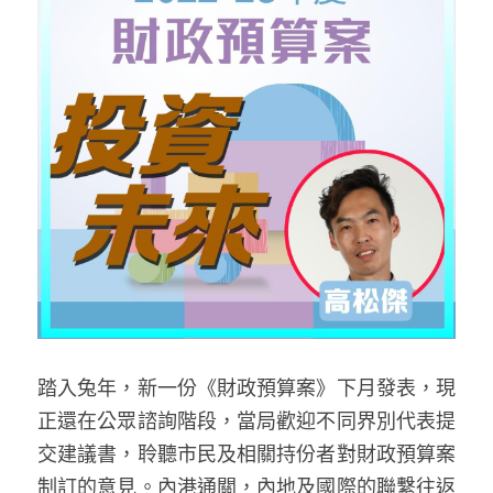
反華推手你要知
KOL 專欄
反華推手懶人包
民主派騙案十式
絕密法庭檔案
林淑芳專欄
反華推手起底
屈穎妍專欄
生活
醫院口岸爆炸案
美西霸凌內幕
朱庭萱專欄
屠龍小隊案
關於我們
吃喝玩指南
美西極權主義
莫綺琪專欄
黎智英案審訊
休閒好介紹
人才招聘
搜索
真相直擊
黃萬成專欄
支聯會案
親子
投稿熱線
繁體中文
踏入兔年，新一份《財政預算案》下月發表，現
極端暴恐實錄
招國偉專欄
35+顛覆案
花生仔漫畫週記
商戶合作
繁體中文
正還在公眾諮詢階段，當局歡迎不同界別代表提
交建議書，聆聽市民及相關持份者對財政預算案
高松傑專欄
支持讚助
English
制訂的意見。內港通關，內地及國際的聯繫往返