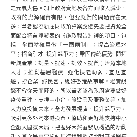
溫志倫專欄
是元氣大傷。加上政府賣地及各方面收入減少，
政府的資源確實有限，但要應對的問題實在太
汪明欣專欄
多，筆者認為新屆財政預算案應優先要把資源全
張美雄專欄
面配合特首剛發表的《施政報告》裡的項目，包
括：全面準確貫徹「一國兩制」；提高治理水
莊豪鋒專欄
平；招商引才  提升競爭力；鞏固傳統優勢  開拓
新興產業；提量、提速、提效、提質；培育本地
香港科技專上書院｜專欄
人才；推動基層醫療  強化扶老助弱；宜居宜
遊；撐企業  紓民困；說好香港故事等。老實說
錢不會從天而降的，所以筆者認為政府需要做好
疫後重建，支援中小企、旅遊業及服務業等，加
大力度投資未來，全力發展經濟、提升競爭力，
吸引更多外商來港投資，協助和更好地支持中小
企融入國家大局，把握好大灣區發展機遇的新動
能。其次是需要檢討現行稅制及擴闊稅基或開拓