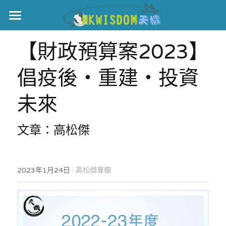
主頁
【財政預算案2023】
世界盃
倡疫後‧重建‧投資
伊美戰爭
未來
黎智英案
文章：高松傑
宏福火災
正本清源•黎智英案
美西媒體謊言實錄
港聞
宏福‧革新
·
2023年1月24日
高松傑專欄
宏福苑聽證會
中國
宏福火災正視聽
國際
記錄．宏福苑火災
娛樂