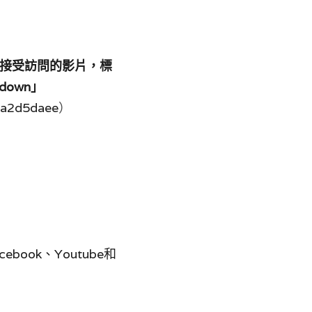
4日接受訪問的影片，標
mpdown」
0a2d5daee
）
book、Youtube和