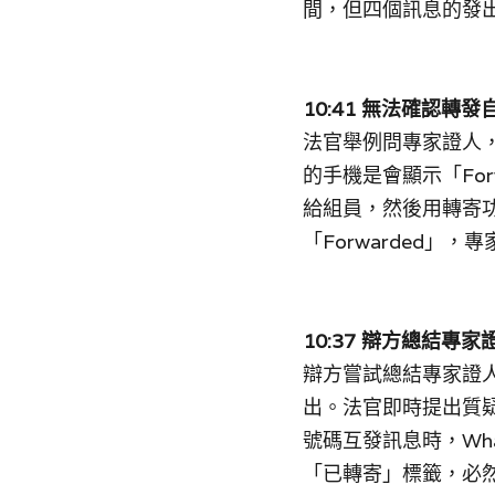
間，但四個訊息的發
10:41 無法確認
法官舉例問專家證人
的手機是會顯示「Fo
給組員，然後用轉寄
「Forwarded」
10:37 辯方總結專
辯方嘗試總結專家證人
出。法官即時提出質疑
號碼互發訊息時，Wha
「已轉寄」標籤，必然