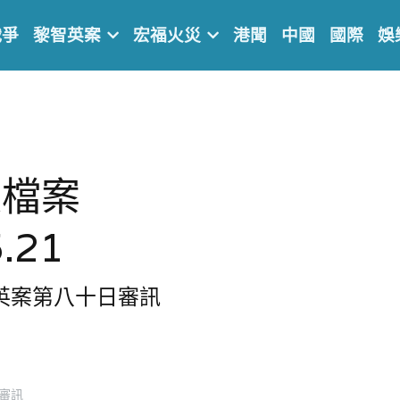
戰爭
黎智英案
宏福火災
港聞
中國
國際
娛
庭檔案
.21
智英案第
八
十日審訊
審訊