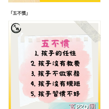
林伯強專欄
條款及細則
「五不慣」
馮煒光專欄
關於我們
趙處機專欄
KOL 精選
大衛sir專欄
曾子晴 - 晴深直說
龔靜儀大律師專欄
陳貴春大律師專欄
陳子遷律師專欄
羅浚軒專欄