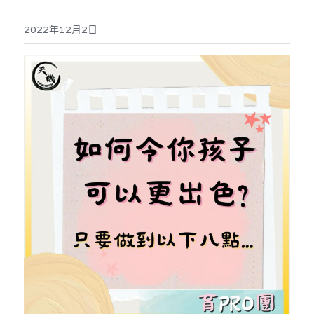
反華推手你要知
2022年12月2日
KOL 專欄
反華推手懶人包
民主派騙案十式
絕密法庭檔案
林淑芳專欄
反華推手起底
屈穎妍專欄
生活
醫院口岸爆炸案
美西霸凌內幕
朱庭萱專欄
屠龍小隊案
關於我們
吃喝玩指南
美西極權主義
莫綺琪專欄
黎智英案審訊
休閒好介紹
人才招聘
搜索
真相直擊
黃萬成專欄
支聯會案
親子
投稿熱線
繁體中文
極端暴恐實錄
招國偉專欄
35+顛覆案
花生仔漫畫週記
商戶合作
繁體中文
高松傑專欄
支持讚助
English