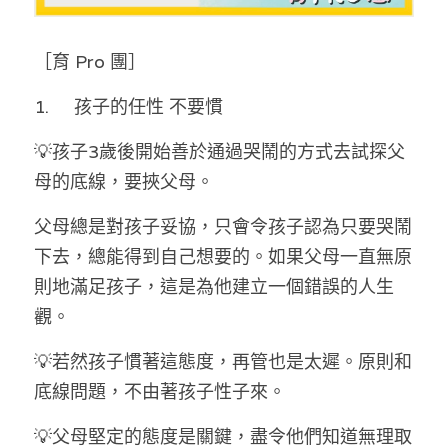
溫志倫專欄
［育 Pro 團］
汪明欣專欄
1.	孩子的任性 不要慣
張美雄專欄
💡孩子3歲後開始善於通過哭鬧的方式去試探父
莊豪鋒專欄
母的底線，要挾父母。
香港科技專上書院｜專欄
父母總是對孩子妥協，只會令孩子認為只要哭鬧
下去，總能得到自己想要的。如果父母一直無原
則地滿足孩子，這是為他建立一個錯誤的人生
觀。
💡若然孩子慣著這態度，再管也是太遲。原則和
底線問題，不由著孩子性子來。
💡父母堅定的態度是關鍵，盡令他們知道無理取