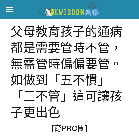
主頁
父母教育孩子的通病
世界盃
都是需要管時不管，
伊美戰爭
無需管時偏偏要管。
黎智英案
如做到「五不慣」
宏福火災
正本清源•黎智英案
「三不管」這可讓孩
美西媒體謊言實錄
港聞
宏福‧革新
子更出色
宏福苑聽證會
中國
宏福火災正視聽
國際
[育PRO團]
記錄．宏福苑火災
娛樂