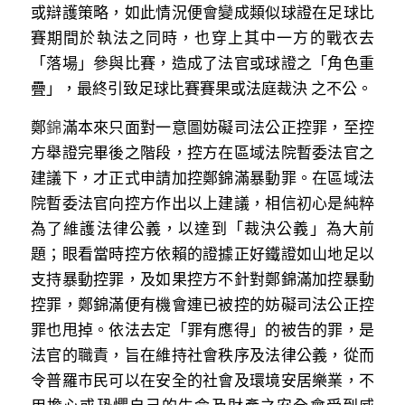
或辯護策略，如此情況便會變成類似球證在足球比
溫志倫專欄
賽期間於執法之同時，也穿上其中一方的戰衣去
汪明欣專欄
「落場」參與比賽，造成了法官或球證之「角色重
疊」，最終引致足球比賽賽果或法庭裁決 之不公。
張美雄專欄
鄭
錦
滿本來只面對一意圖妨礙司法公正控罪，至控
莊豪鋒專欄
方舉證完畢後之階段，控方在區域法院暫委法官之
建議下，才正式申請加控鄭錦滿暴動罪。在區域法
香港科技專上書院｜專欄
院暫委法官向控方作出以上建議，相信初心是純粹
為了維護法律公義，以達到「裁決公義」為大前
題；眼看當時控方依賴的證據正好鐵證如山地足以
支持暴動控罪，及如果控方不針對鄭錦滿加控暴動
控罪，鄭錦滿便有機會連已被控的妨礙司法公正控
罪也甩掉。依法去定「罪有應得」的被告的罪，是
法官的職責，旨在維持社會秩序及法律公義，從而
令普羅市民可以在安全的社會及環境安居樂業，不