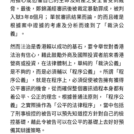
用擔心或恐懼自己的生命及財產之安全會受到威
脅。最後，鄭錦滿經審訊後被裁定暴動罪成，被判
入獄3年8個月； 單就審訊結果而論，的而且確是
根據案中證據的考慮及分析而達到了「裁決公
義」。
然
而
法
治是香港賴以成功的基石，要令舉世對香港
法治有信心，藉此鼓勵外商及國際投資者前來香港
營商或投資，在法律體制上，單純的「裁決公義」
是不夠的，而是必須輔以「程序公義」。所謂「程
序公義」，就是在程序上，必須促使被告擁有獲得
公平審訊的機會，從而確保整個審訊過程本身都有
着公平、公正的理念。根據普通法原則，「程序公
義」之實際操作為「公平的法律程序」，當中包括
了刑事檢控的被告可以預先知道控方針對自己的檢
控基礎，藉此令被告可以在公平的基礎上去好好預
備其辯護策略。