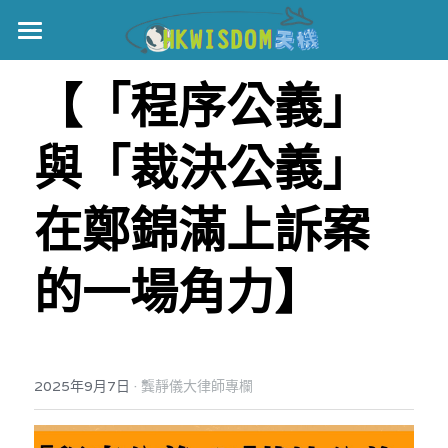
主頁
【「程序公義」
世界盃
與「裁決公義」
伊美戰爭
黎智英案
在鄭錦滿上訴案
宏福火災
正本清源•黎智英案
的一場角力】
美西媒體謊言實錄
港聞
宏福‧革新
宏福苑聽證會
中國
·
2025年9月7日
龔靜儀大律師專欄
宏福火災正視聽
國際
記錄．宏福苑火災
娛樂