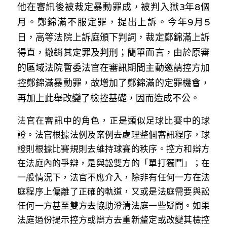
林伯強專欄
他在審訊後被裁定暴動罪成，被判入獄3年8個
條款及細則
月。鄭錦滿不服定罪，提出上訴。今年9月5
馮煒光專欄
關於我們
日，高等法院上訴庭頒下判詞，裁定鄭錦滿上訴
趙處機專欄
得直，撤銷其定罪及判刑；簡單而言，由於原審
的區域法院暫委法官在審訊期間主動邀請控方加
KOL 精選
控鄭錦滿暴動罪，故增加了鄭錦滿的定罪機會，
再加上此舉改變了檢控基礎，因而造成不公。
大衛sir專欄
法
官在審訊中的角色，正是類似足球比賽中的球
曾子晴 - 晴深直說
證。法官根據法例及案例去處理整個審訊程序，球
龔靜儀大律師專欄
證則根據比賽規則去維持球賽的秩序。控方和辯方
在法庭內的爭辯，是與訟雙方的「單打獨鬥」；在
陳貴春大律師專欄
一般情況下，法官不應介入，除非有任何一方在法
庭程序上偏離了正確的軌道，又或是法庭需要與訟
陳子遷律師專欄
任何一方甚至雙方去協助澄清法庭一些疑問。如果
羅浚軒專欄
法庭過份提示控方或辯方去重新釐定或改變其檢控