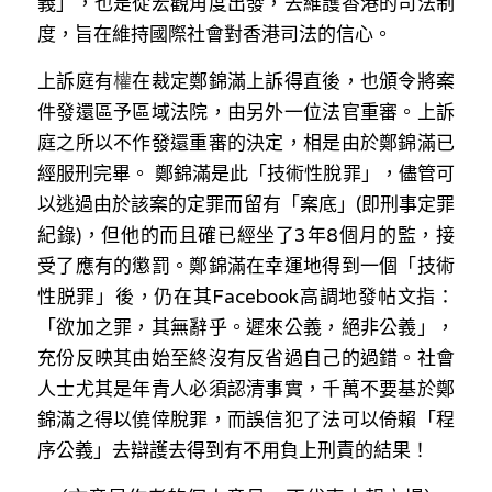
義」，也是從宏觀角度出發，去維護香港的司法制
度，旨在維持國際社會對香港司法的信心。
上訴庭
有
權
在裁定鄭錦滿上訴得直後，也頒令將案
件發還區予區域法院，由另外一位法官重審。上訴
庭之所以不作發還重審的決定，相是由於鄭錦滿已
經服刑完畢。 鄭錦滿是此「技術性脫罪」，儘管可
以逃過由於該案的定罪而留有「案底」(即刑事定罪
紀錄)，但他的而且確已經坐了3年8個月的監，接
受了應有的懲罰。鄭錦滿在幸運地得到一個「技術
性脱罪」後，仍在其Facebook高調地發帖文指：
「欲加之罪，其無辭乎。遲來公義，絕非公義」， 
充份反映其由始至終沒有反省過自己的過錯。社會
人士尤其是年青人必須認清事實，千萬不要基於鄭
錦滿之得以僥倖脫罪，而誤信犯了法可以倚賴「程
序公義」去辯護去得到有不用負上刑責的結果！