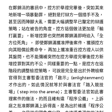
在鄭
錦
滿
的審訊中，控方於舉證完畢後，突如其來
地新增一項暴動罪， 絕對是打辯方一個措手不及，
甚至因而陣腳大亂，需要大幅調整早已釐定的辯護
策略；站在被告的角度，控方這個做法更加是「輸
打贏要」，新增控罪也突然將鄭錦滿即時迫入「全
方位死角」， 即使鄭錦滿獲准押後案件、獲頒控方
向其賠償訟費命令， 再加上獲准重召控方證人以供
其盤問，也不能彌補突然在控方舉證完畢後控方新
增控罪對其的不公。同樣重要的一點，是控方在這
階段的調整檢控策略， 可說是完全是出於外聘檢察
官得到主審暫委法官的「啟示」(enlightenment) 
才作出的，如此情況就等於與審法官「踏入競技
場」( step into the arena)；主審暫委法官如此審
理案件的做法，的而且確有違「程序公義」。上訴
庭之批准鄭錦滿上訴得直，是為出於維護「程序公