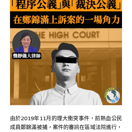
反華推手你要知
KOL 專欄
反華推手懶人包
民主派騙案十式
絕密法庭檔案
林淑芳專欄
反華推手起底
屈穎妍專欄
生活
醫院口岸爆炸案
美西霸凌內幕
朱庭萱專欄
屠龍小隊案
關於我們
吃喝玩指南
美西極權主義
莫綺琪專欄
黎智英案審訊
休閒好介紹
人才招聘
搜索
真相直擊
黃萬成專欄
支聯會案
親子
投稿熱線
繁體中文
極端暴恐實錄
招國偉專欄
35+顛覆案
花生仔漫畫週記
商戶合作
繁體中文
由於2019年11月的理大衝突事件，前熱血公民
高松傑專欄
支持讚助
English
成員鄭錦滿被捕，案件的審訊在區域法院進行，