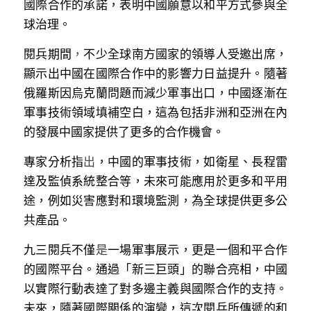
國際合作的承諾，表明中國願意以和平方式參與全
球治理。
閱兵期
間
，
不少全球南方國家的領導人受邀出席，
顯示出中國在國際合作中的影響力日益提升。隨著
俄羅斯因烏克蘭問題而減少軍事出口，中國逐漸在
軍事技術領域填補空白，這為包括非洲和亞洲在內
的發展中國家提供了更多的合作機會。
專家分析
指
出
，中國的軍事技術，如衛星、長程雷
達及監偵系統整合等，未來可能應用於更多和平用
途，例如災害應對和環境監測，為全球提供更多公
共產品。
九三閱兵不
僅
是
一場軍事展示，更是一個和平合作
的國際平台。通過「新三巨頭」的聯合亮相，中國
以實際行動表達了對多邊主義與國際合作的支持。
未來，隨著國際關係的演變，這次閱兵所傳遞的和