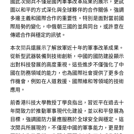
國此次閱兵不僅是國內軍事改革成果的展示，更試
溫志倫專欄
圖以和平的方式深化與全球夥伴的合作關係，強調
多邊主義和國際合作的重要性。特別是面對當前國
汪明欣專欄
際局勢的變化，中俄朝三國的並肩同台，或許意在
張美雄專欄
傳遞合作與穩定的訊號。
本
次
閱
莊豪鋒專欄
兵還展示了解放軍近十年的軍事改革成果。
從新型武器裝備到技術創新，中國的國防建設顯示
香港科技專上書院｜專欄
出對科技發展的高度重視。這些進步不僅強化了中
國在防務領域的能力，也為國際社會提供了更多合
作機會，例如在人道救援、國際維和等領域的技術
應用。
前香
港
科
技大學教授丁學良指出，習近平在過去十
年間致力於推動軍事現代化建設，並以和平發展為
目標，強調國防力量應服務於全球安全與穩定。這
次閱兵所展現的，不僅是中國的軍事能力，更是對