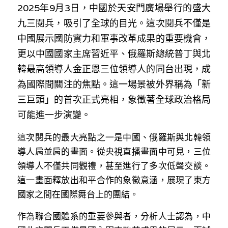
林伯強專欄
條款及細則
2025年9月3日，中國於天安門廣場舉行的盛大
九三閱兵，吸引了全球的目光。這次閱兵不僅是
馮煒光專欄
關於我們
中國展示國防實力和軍事改革成果的重要機會，
趙處機專欄
更以中國國家主席習近平、俄羅斯總統普丁與北
韓最高領導人金正恩三位領導人的同台出現，成
KOL 精選
為國際間關注的焦點。這一場景被外界稱為「新
大衛sir專欄
三巨頭」的首次正式亮相，象徵著全球政治格局
可能進一步演變。
曾子晴 - 晴深直說
這
次閱兵的最大亮點之一是中國、俄羅斯與北韓領
龔靜儀大律師專欄
導人肩並肩的畫面。從央視直播畫面中可見，三位
領導人不僅共同觀禮，甚至進行了多次低聲交談。
陳貴春大律師專欄
這一畫面釋放出和平合作的象徵意涵，展現了東方
陳子遷律師專欄
國家之間在國際舞台上的團結。
羅浚軒專欄
作
為
聯合國體系的重要參與者，分析人士認為，中