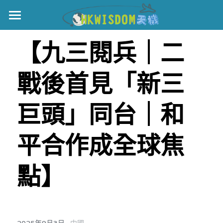
主頁
【九三閱兵｜二
世界盃
戰後首見「新三
伊美戰爭
黎智英案
巨頭」同台｜和
宏福火災
正本清源•黎智英案
平合作成全球焦
美西媒體謊言實錄
港聞
宏福‧革新
點】
宏福苑聽證會
中國
宏福火災正視聽
國際
記錄．宏福苑火災
娛樂
·