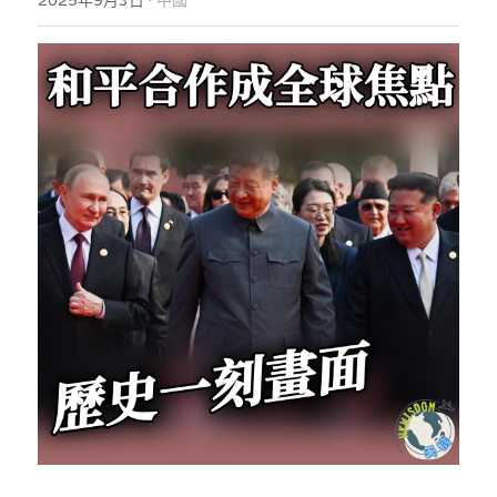
2025年9月3日
中國
反華推手你要知
KOL 專欄
反華推手懶人包
民主派騙案十式
絕密法庭檔案
林淑芳專欄
反華推手起底
屈穎妍專欄
生活
醫院口岸爆炸案
美西霸凌內幕
朱庭萱專欄
屠龍小隊案
關於我們
吃喝玩指南
美西極權主義
莫綺琪專欄
黎智英案審訊
休閒好介紹
人才招聘
搜索
真相直擊
黃萬成專欄
支聯會案
親子
投稿熱線
繁體中文
極端暴恐實錄
招國偉專欄
35+顛覆案
花生仔漫畫週記
商戶合作
繁體中文
高松傑專欄
支持讚助
English