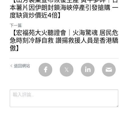
本薯片因伊朗封鎖海峽停產引發搶購 一
度缺貨炒價近4倍】
下一篇
【宏福苑大火聽證會｜火海驚魂 居民危
急時刻冷靜自救 讚揚救援人員是香港驕
傲】
返回網站