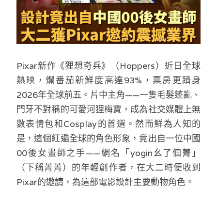
林伯強專欄
條款及細則
馮煒光專欄
關於我們
趙處機專欄
Pixar新作《狸想奇兵》（Hoppers）近日全球
KOL 精選
熱映，爛番茄新鮮度高達93%，票房更躋身
大衛sir專欄
2026年全球前五。片中主角——一隻毛髮蓬亂、
門牙不對稱的可愛河狸梅寶，成為社交媒體上無
曾子晴 - 晴深直說
數表情包和Cosplay的首選。然而鮮為人知的
是，這個紅遍全球的角色形象，竟出自一位中國
龔靜儀大律師專欄
00後女畫師之手——網名「yogin幺了個菁」
陳貴春大律師專欄
（下稱菁菁）的年輕創作者，在大二時便收到
Pixar的邀請，為這部電影設計主要動物角色。
陳子遷律師專欄
羅浚軒專欄