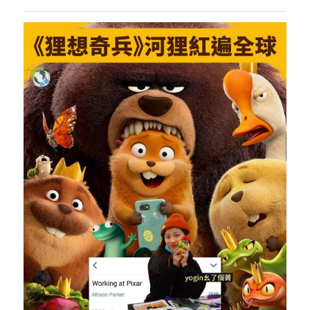
反華推手你要知
KOL 專欄
反華推手懶人包
民主派騙案十式
絕密法庭檔案
林淑芳專欄
反華推手起底
屈穎妍專欄
生活
醫院口岸爆炸案
美西霸凌內幕
朱庭萱專欄
屠龍小隊案
關於我們
吃喝玩指南
美西極權主義
莫綺琪專欄
黎智英案審訊
休閒好介紹
人才招聘
搜索
真相直擊
黃萬成專欄
支聯會案
親子
投稿熱線
繁體中文
極端暴恐實錄
招國偉專欄
35+顛覆案
花生仔漫畫週記
商戶合作
繁體中文
高松傑專欄
支持讚助
English