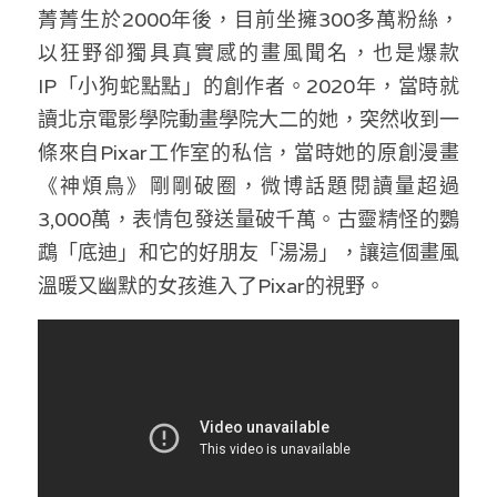
菁菁生於2000年後，目前坐擁300多萬粉絲，
溫志倫專欄
以狂野卻獨具真實感的畫風聞名，也是爆款
汪明欣專欄
IP「小狗蛇點點」的創作者。2020年，當時就
讀北京電影學院動畫學院大二的她，突然收到一
張美雄專欄
條來自Pixar工作室的私信，當時她的原創漫畫
莊豪鋒專欄
《神煩鳥》剛剛破圈，微博話題閱讀量超過
3,000萬，表情包發送量破千萬。古靈精怪的鸚
香港科技專上書院｜專欄
鵡「底迪」和它的好朋友「湯湯」，讓這個畫風
溫暖又幽默的女孩進入了Pixar的視野。