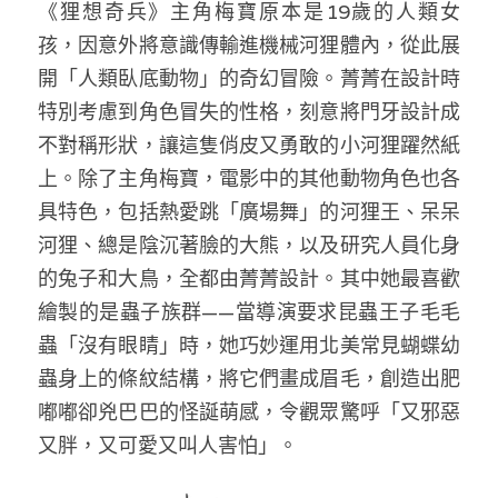
《狸想奇兵》主角梅寶原本是19歲的人類女
孩，因意外將意識傳輸進機械河狸體內，從此展
開「人類臥底動物」的奇幻冒險。菁菁在設計時
特別考慮到角色冒失的性格，刻意將門牙設計成
不對稱形狀，讓這隻俏皮又勇敢的小河狸躍然紙
上。除了主角梅寶，電影中的其他動物角色也各
具特色，包括熱愛跳「廣場舞」的河狸王、呆呆
河狸、總是陰沉著臉的大熊，以及研究人員化身
的兔子和大鳥，全都由菁菁設計。其中她最喜歡
繪製的是蟲子族群——當導演要求昆蟲王子毛毛
蟲「沒有眼睛」時，她巧妙運用北美常見蝴蝶幼
蟲身上的條紋結構，將它們畫成眉毛，創造出肥
嘟嘟卻兇巴巴的怪誕萌感，令觀眾驚呼「又邪惡
又胖，又可愛又叫人害怕」。