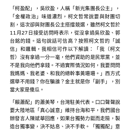
溫志倫專欄
「柯盈配」，吳欣盈，人稱「新光集團長公主」，
「金權政治」味道濃烈，柯文哲常說要與財團切
汪明欣專欄
割，這次卻與財團長公主搭擋競選，雖然柯文哲於
11月27日接受訪問時表示，從沒拿過吳欣盈、郭
張美雄專欄
台銘的錢。這句說話可信高？按照柯文哲的「誠
莊豪鋒專欄
信」和邏輯，我相信可作以下解讀：「我（柯文
哲）沒有拿過一分一毫，他們資助的是民眾黨，並
香港科技專上書院｜專欄
不是我向他們拿錢。不過實際情況如何，我要問問
我媽媽、我老婆、和我的總幹事黃珊珊。」西方式
選舉不用錢？你在騙誰？金主就是你「副手」，別
當大家是傻瓜。
「賴蕭配」的蕭美琴，台灣駐美代表。口口聲聲說
要大陸地區「真心誠意」維持台海和平，我們國台
辦發言人陳斌華回應，如果台獨勢力鋌而走險，製
造台獨事變，決不姑息、決不手軟。「獨獨配」意