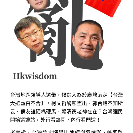
反華推手你要知
KOL 專欄
反華推手懶人包
民主派騙案十式
絕密法庭檔案
林淑芳專欄
反華推手起底
屈穎妍專欄
生活
醫院口岸爆炸案
美西霸凌內幕
朱庭萱專欄
屠龍小隊案
關於我們
吃喝玩指南
美西極權主義
莫綺琪專欄
黎智英案審訊
休閒好介紹
人才招聘
搜索
真相直擊
台灣地區領導人選舉，候選人終於塵埃落定【台灣
黃萬成專欄
支聯會案
親子
投稿熱線
繁體中文
大選藍白不合】，柯文哲醜態盡出、郭台銘不知所
極端暴恐實錄
招國偉專欄
35+顛覆案
花生仔漫畫週記
商戶合作
繁體中文
云、侯友誼硬橋硬馬、賴清德老神在在？台灣選民
開始選邊站，外行看熱鬧，內行看門道！
高松傑專欄
支持讚助
English
老實說，台灣這次選舉比連續劇還精彩，峰迴路