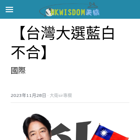
主頁
【台灣大選藍白
世界盃
不合】
伊美戰爭
黎智英案
國際
宏福火災
正本清源•黎智英案
美西媒體謊言實錄
港聞
宏福‧革新
·
2023年11月28日
大衛sir專欄
宏福苑聽證會
中國
宏福火災正視聽
國際
記錄．宏福苑火災
娛樂