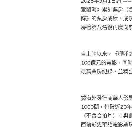
2025年3月1日訊
童鬧海》累計票房（含
歸》的票房成績，成
房榜第八名後再度向
自上映以來，《哪吒
100億元的電影，
最高票房紀錄，並穩
據海外發行商華人影
1000間，打破近2
（不含合拍片）。與
西蘭影史華語電影票