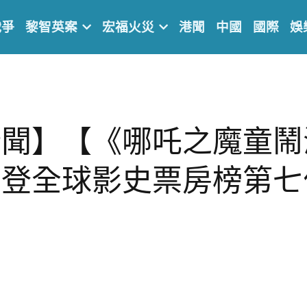
戰爭
黎智英案
宏福火災
港聞
中國
國際
娛
新聞】【《哪吒之魔童鬧
，登全球影史票房榜第七