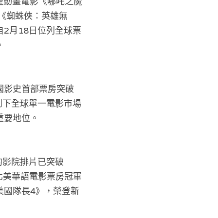
國產動畫電影《哪吒之魔
越《蜘蛛俠：英雄無
2月18日位列全球票
。
國影史首部票房突破
創下全球單一電影市場
重要地位。
的影院排片已突破
北美華語電影票房冠軍
美國隊長4》，榮登新