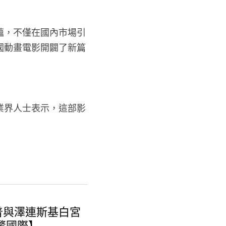
蘊，不僅在國內市場引
國動畫電影開闢了新篇
業界人士表示，這部影
普與澤連斯基白宮
驚國際】