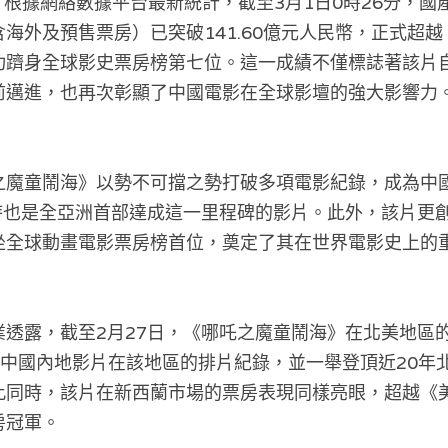
 —— 根據網絡數據平台最新統計，截至3月1日0時26分，
海外及預售票房）已突破141.60億元人民幣，正式超
功躋身全球影史票房榜第七位。這一成績不僅標誌著該片自
前邁進，也再次彰顯了中國電影在全球影壇的強大影響力
之魔童鬧海》以勢不可擋之勢打破多項電影紀錄，成為中
同時也是全亞洲首部達成這一里程碑的影片。此外，該片更
坐全球動畫電影票房榜首位，奠定了其在世界電影史上的
業透露，截至2月27日，《哪吒之魔童鬧海》在北美地區
0年中國內地影片在該地區的排片紀錄，並一舉登頂近20年
此同時，該片在新西蘭市場的票房表現同樣亮眼，超越《
房冠軍。