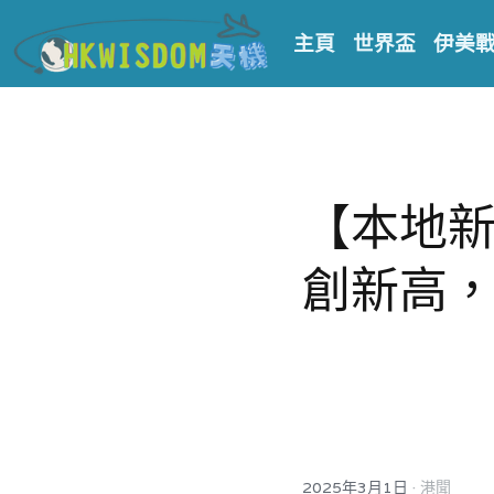
主頁
世界盃
伊美
【本地
創新高
·
2025年3月1日
港聞