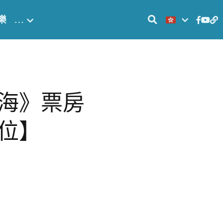
樂
…
海》票房
位】