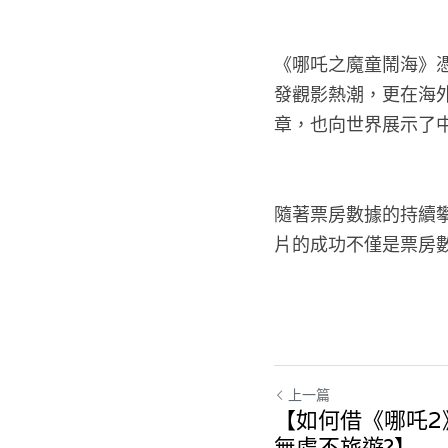
《哪吒之魔童鬧海》
發觀影熱潮，更在海
章，也向世界展示了
隨著票房數據的持續
片的成功不僅是票房
上一篇
【如何借《哪吒2
無處不旅遊?】