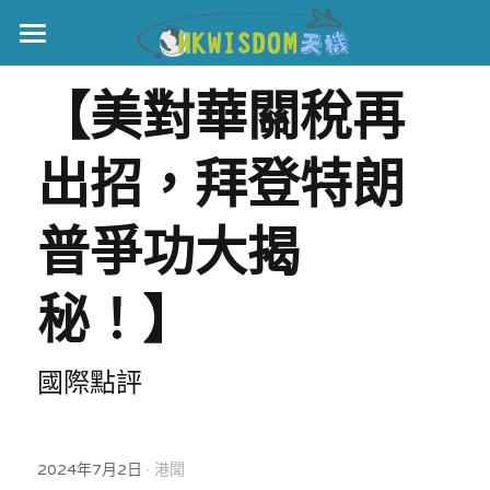
主頁
【美對華關稅再
世界盃
出招，拜登特朗
伊美戰爭
黎智英案
普爭功大揭
宏福火災
正本清源•黎智英案
秘！】
美西媒體謊言實錄
港聞
宏福‧革新
國際點評
宏福苑聽證會
中國
宏福火災正視聽
國際
·
2024年7月2日
港聞
記錄．宏福苑火災
娛樂