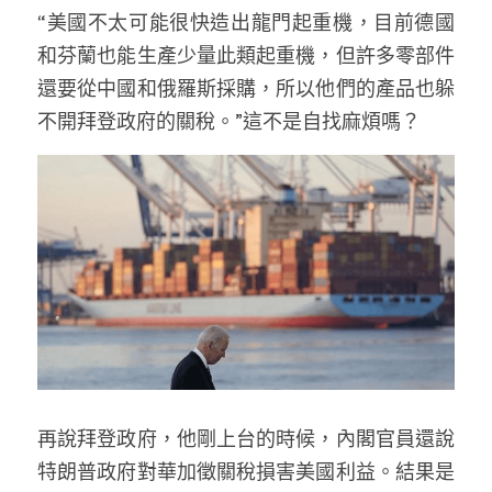
“美國不太可能很快造出龍門起重機，目前德國
溫志倫專欄
和芬蘭也能生產少量此類起重機，但許多零部件
汪明欣專欄
還要從中國和俄羅斯採購，所以他們的產品也躲
不開拜登政府的關稅。”這不是自找麻煩嗎？
張美雄專欄
莊豪鋒專欄
香港科技專上書院｜專欄
再說拜登政府，他剛上台的時候，內閣官員還說
特朗普政府對華加徵關稅損害美國利益。結果是