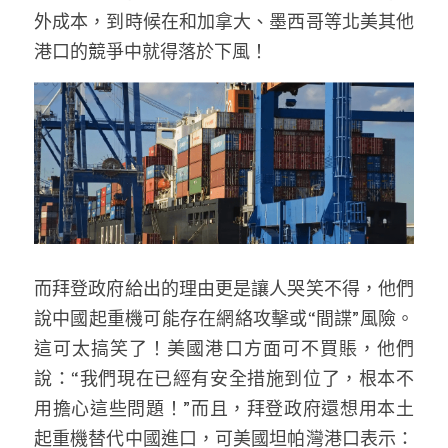
林伯強專欄
條款及細則
外成本，到時候在和加拿大、墨西哥等北美其他
港口的競爭中就得落於下風！
馮煒光專欄
關於我們
趙處機專欄
KOL 精選
大衛sir專欄
曾子晴 - 晴深直說
龔靜儀大律師專欄
而拜登政府給出的理由更是讓人哭笑不得，他們
說中國起重機可能存在網絡攻擊或“間諜”風險。
陳貴春大律師專欄
這可太搞笑了！美國港口方面可不買賬，他們
說：“我們現在已經有安全措施到位了，根本不
陳子遷律師專欄
用擔心這些問題！”而且，拜登政府還想用本土
羅浚軒專欄
起重機替代中國進口，可美國坦帕灣港口表示：