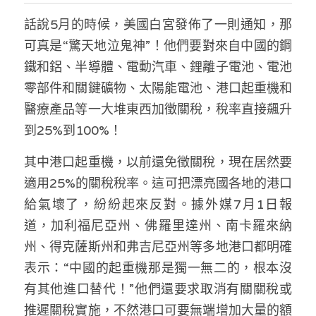
話說5月的時候，美國白宮發佈了一則通知，那
反華推手你要知
可真是“驚天地泣鬼神”！他們要對來自中國的鋼
KOL 專欄
反華推手懶人包
鐵和鋁、半導體、電動汽車、鋰離子電池、電池
零部件和關鍵礦物、太陽能電池、港口起重機和
民主派騙案十式
絕密法庭檔案
林淑芳專欄
醫療產品等一大堆東西加徵關稅，稅率直接飆升
反華推手起底
屈穎妍專欄
生活
醫院口岸爆炸案
到25%到100%！
美西霸凌內幕
朱庭萱專欄
其中港口起重機，以前還免徵關稅，現在居然要
屠龍小隊案
關於我們
吃喝玩指南
適用25%的關稅稅率。這可把漂亮國各地的港口
美西極權主義
莫綺琪專欄
黎智英案審訊
休閒好介紹
人才招聘
搜索
給氣壞了，紛紛起來反對。據外媒7月1日報
道，加利福尼亞州、佛羅里達州、南卡羅來納
真相直擊
黃萬成專欄
支聯會案
親子
投稿熱線
繁體中文
州、得克薩斯州和弗吉尼亞州等多地港口都明確
極端暴恐實錄
招國偉專欄
35+顛覆案
花生仔漫畫週記
商戶合作
繁體中文
表示：“中國的起重機那是獨一無二的，根本沒
有其他進口替代！”他們還要求取消有關關稅或
高松傑專欄
支持讚助
English
推遲關稅實施，不然港口可要無端增加大量的額