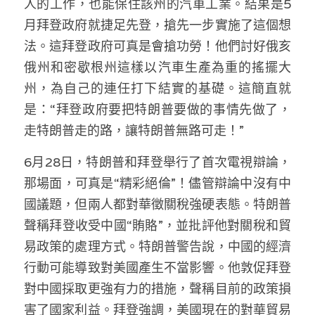
人的工作，也能保住該州的汽車工業。結果是5
月拜登政府就捷足先登，搶先一步實施了這個想
法。這拜登政府可真是會搶功勞！他們討好俄亥
俄州和密歇根州這樣以汽車生產為重的搖擺大
州，為自己的連任打下結實的基礎。這簡直就
是：“拜登政府要把特朗普要做的事情先做了，
走特朗普走的路，讓特朗普無路可走！”
6月28日，特朗普和拜登舉行了首次電視辯論，
那場面，可真是“精彩絕倫”！儘管辯論中沒有中
國議題，但兩人都對華徵關稅強硬表態。特朗普
聲稱拜登收受中國“賄賂”，並批評他對關稅和貿
易政策的處理方式。特朗普警告說，中國的經濟
行動可能導致對美國產生不當影響。他敦促拜登
對中國採取更強有力的措施，聲稱目前的政策損
害了國家利益。拜登強調，美國現在的對華貿易