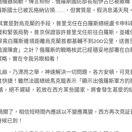
體機器開動，傳言紛紛：俄羅斯國防部長紹伊古已被撤職
羅斯國士已被瓦格納佔領……，但實質是，假消息滿天飛
緩和緊張局勢，普京保證容許普里戈任前往白羅斯，並確
畢竟白羅斯邊境距離烏克蘭首都基輔不到200公里，送普
暗渡陳倉」之計？俄羅斯的戰略核武已經穩妥地部署在白
謀略，實在令我另眼相看！
亂麻，乃漂亮之舉，神速解決一切問題，各方安頓，可見
性快捷！雖然法國總統馬克龍表示「顯示出俄羅斯軍方的
落，絕不遲疑，若放在西方某些國家，將會發生甚麼的
時候已到！