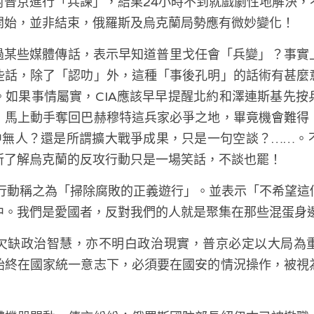
對普京進行「兵諫」，結果24小時不到就戲劇性地解決，
開始，並非結束，俄羅斯及烏克蘭局勢應有微妙變化！
些話，除了「認叻」外，這種「事後孔明」的話術有甚麼
。如果事情屬實，CIA應該早早提醒北約和澤連斯基先按
，馬上動手奪回巴赫穆特這兵家必爭之地，畢竟機會難得
A中無人？還是所謂擴大戰爭成果，只是一句空談？……。
所了解烏克蘭的反攻行動只是一場笑話，不談也罷！
中。我們是愛國者，反對我們的人就是聚集在那些混蛋身
欠缺政治智慧，亦不明白政治現實，普京必定以大局為
始終在國家統一意志下，必須要在國安的情況操作，被視