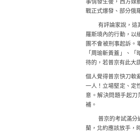
事情發生後，西方媒
戰正式爆發、部分俄
	有評論家說，這其實是對烏克蘭的手段，普里戈任在白羅斯總統盧卡申科斡旋下，同意停止在俄
羅斯境內的行動，以
團不會被刑事起訴。
「周瑜斬黃蓋」、「
待的，若普京有此大
個人覺得普京快刀軟
一人！立場堅定、定
意。解決問題手起刀
補。
	普京的考試滿分過關了，相信短時間內應該以不變應萬變，西方再次見証普京的雷霆手段，烏克
蘭，北約應該放手，