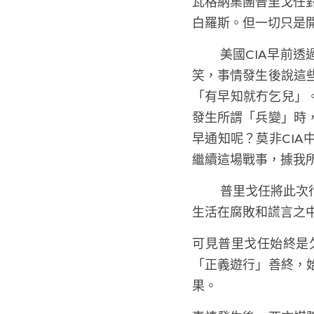
瓦格納集團普里戈任
白羅斯。但一切只是
	美國CIA早前透過某些媒體傳話，表示早知道普里戈任會「兵變」？事實上就我來看真的有點搞
笑，事情發生後說這
「有早知就冇乞兒」
發生所謂「兵變」時
早通知呢？莫非CI
繼續這場戰事，據我
	普里戈任將此次行動稱之為「掃除腐敗的正義遊行」。並表示「不希望這個國家（俄羅斯）繼續
生活在腐敗和謊言之
可見普里戈任始終是
「正義遊行」善終，
果。