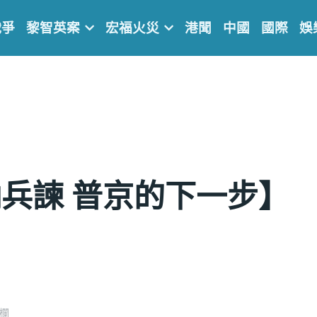
戰爭
黎智英案
宏福火災
港聞
中國
國際
娛
兵諫 普京的下一步】
專欄