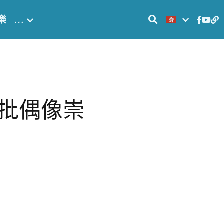
樂
…
批偶像崇