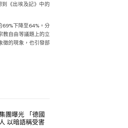
聯想到《出埃及記》中的
69%下降至64%。分
宗教自由等議題上的立
象徵的現象，也引發部
姦集團曝光 「德國
0人 以暗語稱受害