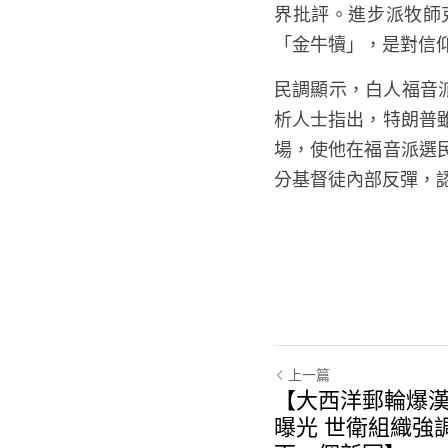
界批評。進步派牧師克
「金牛犢」，是對信
民調顯示，白人福音派
析人士指出，特朗普
場，使他在福音派選
分基督徒內部反彈，
上一篇
【大西洋郵輪爆漢
曝光 世衛組織強