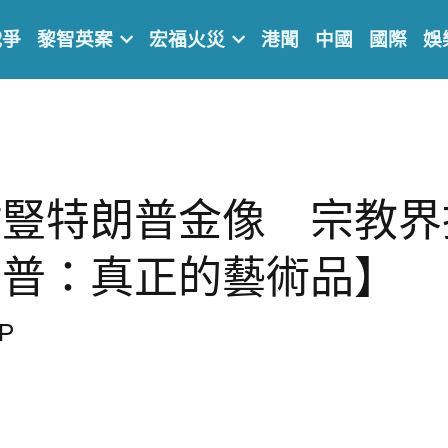
戰爭
黎智英案
宏福火災
港聞
中國
國際
娛
村豎特朗普金像　宗教界
朗普：真正的藝術品】
P