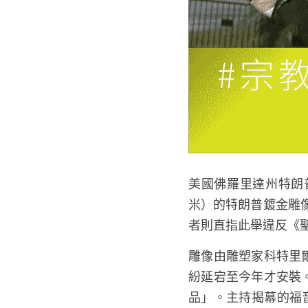
美國佛羅里達州特朗普多拉
米）的特朗普鍍金雕
者則直指此舉違反《
雕像由雕塑家科特里爾（
紛延宕至今年才安裝。
品」。主持揭幕的福音