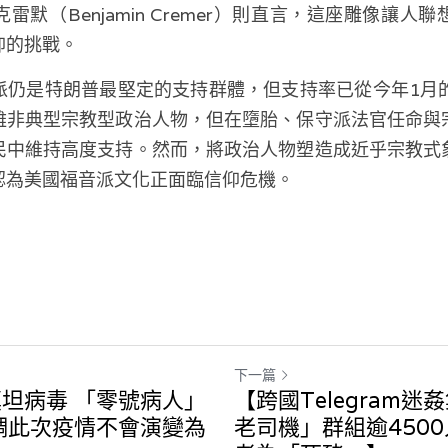
雷默（Benjamin Cremer）則直言，這座雕像讓人
仰的挑戰。
仍是特朗普最堅定的支持群體，但支持率已從今年1月的
雖非典型宗教型政治人物，但在墮胎、保守派法官任命與
民中維持高度支持。然而，將政治人物塑造成近乎宗教式
認為美國福音派文化正面臨信仰危機。
下一篇
坦病毒 「零號病人」
【跨國Telegram迷
調此次疫情不會演變為
老司機」群組逾450