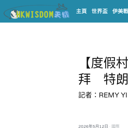
主頁
世界盃
伊美
【度假
拜　特
記者：REMY YI
·
2026年5月12日
國際