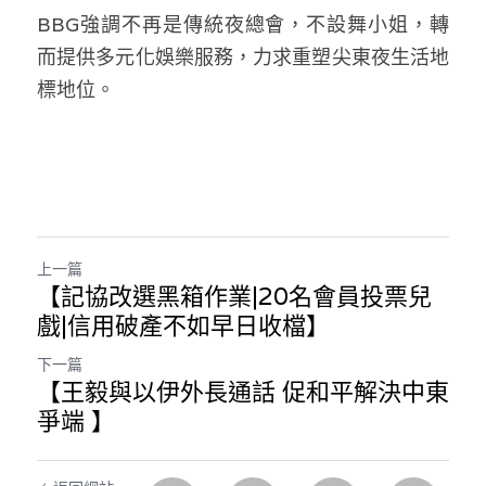
BBG強調不再是傳統夜總會，不設舞小姐，轉
溫志倫專欄
而提供多元化娛樂服務，力求重塑尖東夜生活地
汪明欣專欄
標地位。
張美雄專欄
莊豪鋒專欄
香港科技專上書院｜專欄
上一篇
【記協改選黑箱作業|20名會員投票兒
戲|信用破產不如早日收檔】
下一篇
【王毅與以伊外長通話 促和平解決中東
爭端 】