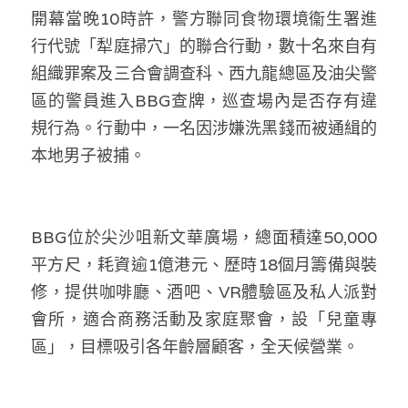
林伯強專欄
條款及細則
開幕當晚10時許，警方聯同食物環境衞生署進
行代號「犁庭掃穴」的聯合行動，數十名來自有
馮煒光專欄
關於我們
組織罪案及三合會調查科、西九龍總區及油尖警
趙處機專欄
區的警員進入BBG查牌，巡查場內是否存有違
規行為。行動中，一名因涉嫌洗黑錢而被通緝的
KOL 精選
本地男子被捕。
大衛sir專欄
曾子晴 - 晴深直說
BBG位於尖沙咀新文華廣場，總面積達50,000
龔靜儀大律師專欄
平方尺，耗資逾1億港元、歷時18個月籌備與裝
修，提供咖啡廳、酒吧、VR體驗區及私人派對
陳貴春大律師專欄
會所，適合商務活動及家庭聚會，設「兒童專
陳子遷律師專欄
區」，目標吸引各年齡層顧客，全天候營業。
羅浚軒專欄