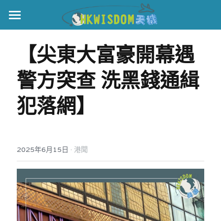
主頁
【尖東大富豪開幕遇
世界盃
警方突查 洗黑錢通緝
伊美戰爭
犯落網】
黎智英案
宏福火災
正本清源•黎智英案
美西媒體謊言實錄
港聞
宏福‧革新
·
2025年6月15日
港聞
宏福苑聽證會
中國
宏福火災正視聽
國際
記錄．宏福苑火災
娛樂