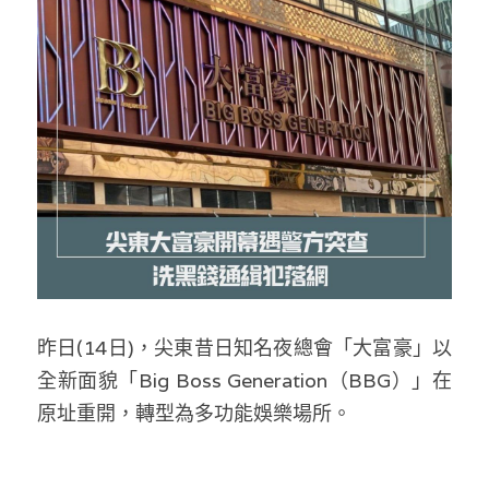
反華推手你要知
KOL 專欄
反華推手懶人包
民主派騙案十式
絕密法庭檔案
林淑芳專欄
反華推手起底
屈穎妍專欄
生活
醫院口岸爆炸案
美西霸凌內幕
朱庭萱專欄
屠龍小隊案
關於我們
吃喝玩指南
美西極權主義
莫綺琪專欄
黎智英案審訊
休閒好介紹
人才招聘
搜索
昨日(14日)，尖東昔日知名夜總會「大富豪」以
真相直擊
黃萬成專欄
支聯會案
親子
投稿熱線
繁體中文
全新面貌「Big Boss Generation（BBG）」在
極端暴恐實錄
招國偉專欄
35+顛覆案
花生仔漫畫週記
商戶合作
繁體中文
原址重開，轉型為多功能娛樂場所。
高松傑專欄
支持讚助
English