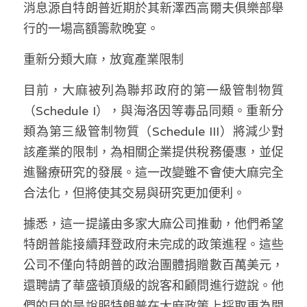
林伯強專欄
消息源自特朗普近期於其新澤西高爾夫俱樂部舉
條款及細則
行的一場高額籌款晚宴。
馮煒光專欄
關於我們
重新分類大麻，放寬產業限制
趙處機專欄
目前，大麻被列為聯邦政府的第一級管制物質
KOL 精選
（Schedule I），與海洛因等毒品同類。重新分
類為第三級管制物質（Schedule III）將減少對
大衛sir專欄
該產業的限制，為相關企業提供稅務優惠，並促
曾子晴 - 晴深直說
進醫療研究的發展。這一改變雖不會使大麻完全
合法化，但將使其交易與研究更加便利。
龔靜儀大律師專欄
據悉，這一提議由多家大麻公司推動，他們希望
陳貴春大律師專欄
特朗普能接續拜登政府未完成的政策進程。這些
陳子遷律師專欄
公司不僅向特朗普的政治團體捐贈數百萬美元，
還聘請了華盛頓頂級的說客和顧問進行遊說。他
羅浚軒專欄
們的目的是說服特朗普在大麻政策上採取更為開