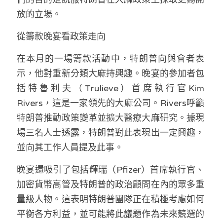
溫志倫專欄
放的立場。
汪明欣專欄
從籌款晚宴看政策走向
張美雄專欄
在本月的一場籌款活動中，特朗普向與會者表
示，他對重新分類大麻持興趣。晚宴的參加者包
莊豪鋒專欄
括特魯利夫（Trulieve）首席執行官Kim 
香港科技專上書院｜專欄
Rivers，這是一家領先的大麻公司。Rivers呼籲
特朗普推動政策變革並擴大醫療大麻研究。據現
場三名人士透露，特朗普對此表現出一定興趣，
並向其工作人員提及此事。
晚宴還吸引了包括輝瑞（Pfizer）首席執行官、
加密貨幣高管及特朗普的政治顧問在內的眾多重
量級人物。這表明特朗普團隊正在積極考慮如何
平衡各方利益，並可能將此議題作為未來競選的