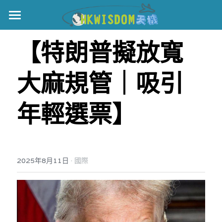
主頁
【特朗普擬放寬
世界盃
大麻規管｜吸引
伊美戰爭
黎智英案
年輕選票】
宏福火災
正本清源•黎智英案
美西媒體謊言實錄
港聞
宏福‧革新
·
2025年8月11日
國際
宏福苑聽證會
中國
宏福火災正視聽
國際
記錄．宏福苑火災
娛樂