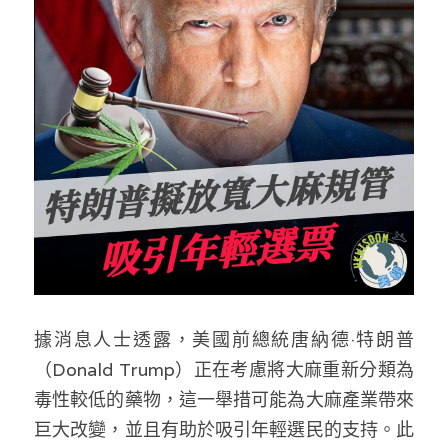
反華推手你要知
KOL 專欄
反華推手懶人包
民主派騙案十式
絕密法庭檔案
林淑芳專欄
反華推手起底
屈穎妍專欄
生活
醫院口岸爆炸案
美西霸凌內幕
朱庭萱專欄
屠龍小隊案
關於我們
吃喝玩指南
美西極權主義
莫綺琪專欄
黎智英案審訊
休閒好介紹
人才招聘
搜索
真相直擊
黃萬成專欄
支聯會案
親子
投稿熱線
繁體中文
據消息人士透露，美國前總統唐納德·特朗普
極端暴恐實錄
招國偉專欄
35+顛覆案
花生仔漫畫週記
（Donald Trump）正在考慮將大麻重新分類為
商戶合作
繁體中文
毒性較低的藥物，這一舉措可能為大麻產業帶來
高松傑專欄
支持讚助
English
巨大改變，並且有助於吸引年輕選民的支持。此