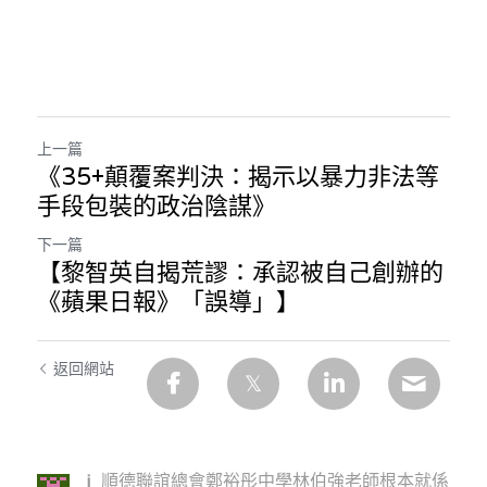
上一篇
《35+顛覆案判決：揭示以暴力非法等
手段包裝的政治陰謀》
下一篇
【黎智英自揭荒謬：承認被自己創辦的
《蘋果日報》「誤導」】
返回網站
j
順德聯誼總會鄭裕彤中學林伯強老師根本就係