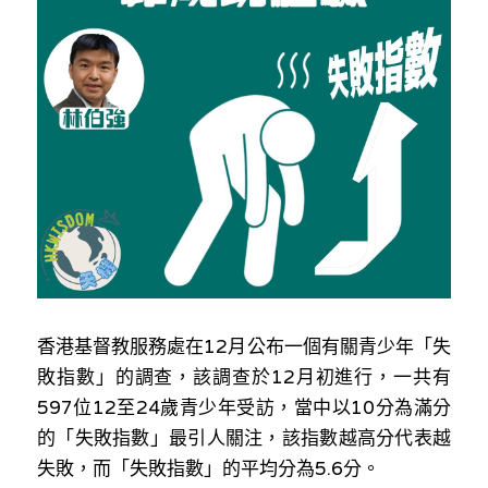
反華推手你要知
KOL 專欄
反華推手懶人包
民主派騙案十式
絕密法庭檔案
林淑芳專欄
反華推手起底
屈穎妍專欄
生活
醫院口岸爆炸案
美西霸凌內幕
朱庭萱專欄
屠龍小隊案
關於我們
吃喝玩指南
美西極權主義
莫綺琪專欄
黎智英案審訊
休閒好介紹
人才招聘
搜索
香港基督教服務處在12月公布一個有關青少年「失
真相直擊
黃萬成專欄
支聯會案
親子
投稿熱線
繁體中文
敗指數」的調查，該調查於12月初進行，一共有
極端暴恐實錄
招國偉專欄
35+顛覆案
花生仔漫畫週記
商戶合作
繁體中文
597位12至24歲青少年受訪，當中以10分為滿分
的「失敗指數」最引人關注，該指數越高分代表越
高松傑專欄
支持讚助
English
失敗，而「失敗指數」的平均分為5.6分。