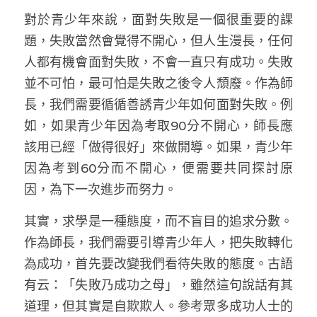
溫志倫專欄
對於青少年來說，面對失敗是一個很重要的課
題，失敗當然會覺得不開心，但人生漫長，任何
汪明欣專欄
人都有機會面對失敗，不會一直只有成功。失敗
張美雄專欄
並不可怕，最可怕是失敗之後令人頹廢。作為師
長，我們需要循循善誘青少年如何面對失敗。例
莊豪鋒專欄
如，如果青少年因為考取90分不開心，師長應
香港科技專上書院｜專欄
該用已經「做得很好」來做開導。如果，青少年
因為考到60分而不開心，便需要共同探討原
因，為下一次進步而努力。
其實，求學是一種態度，而不盲目的追求分數。
作為師長，我們需要引導青少年人，把失敗轉化
為成功，首先要改變我們看待失敗的態度。古語
有云：「失敗乃成功之母」，雖然這句說話有其
道理，但其實是自欺欺人。參考眾多成功人士的