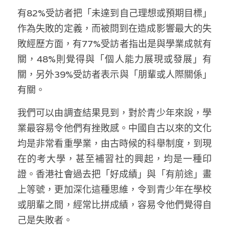
林伯強專欄
條款及細則
有82%受訪者把「未達到自己理想或預期目標」
作為失敗的定義，而被問到在造成影響最大的失
馮煒光專欄
關於我們
敗經歷方面，有77%受訪者指出是與學業成就有
趙處機專欄
關，48%則覺得與「個人能力展現或發展」有
關，另外39%受訪者表示與「朋輩或人際關係」
KOL 精選
有關。
大衛sir專欄
我們可以由調查結果見到，對於青少年來說，學
曾子晴 - 晴深直說
業最容易令他們有挫敗感。中國自古以來的文化
均是非常看重學業，由古時候的科舉制度，到現
龔靜儀大律師專欄
在的考大學，甚至補習社的興起，均是一種印
陳貴春大律師專欄
證。香港社會過去把「好成績」與「有前途」畫
上等號，更加深化這種思維，令到青少年在學校
陳子遷律師專欄
或朋輩之間，經常比拼成績，容易令他們覺得自
羅浚軒專欄
己是失敗者。