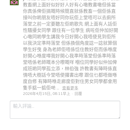
教畜網上面好似好好人好有心噉教書噉但係當
你真係俾佢搞嘅時候簡直就係教畜一個佢係直
接叫你啲朋友唔好同你玩佢上堂唔可以去廁所
落堂之前一定要聽左佢啲歌先 網上面有人話佢
性騷擾女同學 跟住有一位學生 病咗佢仲加好開
心噉同啲學生講我今日好開心我唔使見到佢所
以我決定準時落堂 但係換個角度諗一諗就算個
學生好曳 身為老師佢唔係惗住教好佢而係喺度
好開心喺度嘩我好開心我準時落堂但係準時落
堂唔係老師嘅本分嚟嘅咩 嗰位同學好似仲加俾
成班啲同學孤立添，林伯強 許教書有陣時係直
情唔大樹話今堂唔使攞書出嚟 跟住乜都唔做喺
度自修 有陣時喺走廊度佢對住男女同學都會用
隻手掂一掂佢哋 ...
查看更多
2026年4月15日, 08:11早上
·
回覆