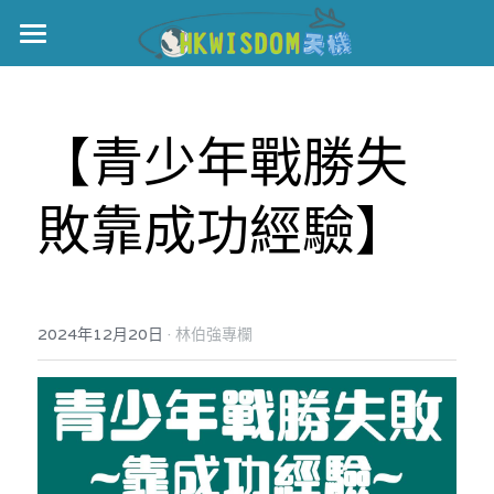
主頁
世界盃
【青少年戰勝失
伊美戰爭
敗靠成功經驗】
黎智英案
宏福火災
正本清源•黎智英案
美西媒體謊言實錄
港聞
宏福‧革新
·
2024年12月20日
林伯強專欄
宏福苑聽證會
中國
宏福火災正視聽
國際
記錄．宏福苑火災
娛樂