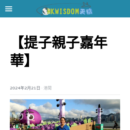
主頁
世界盃
【
提子親子嘉年
伊美戰爭
華
】
黎智英案
宏福火災
正本清源•黎智英案
美西媒體謊言實錄
港聞
宏福‧革新
·
2024年2月21日
港聞
宏福苑聽證會
中國
宏福火災正視聽
國際
記錄．宏福苑火災
娛樂