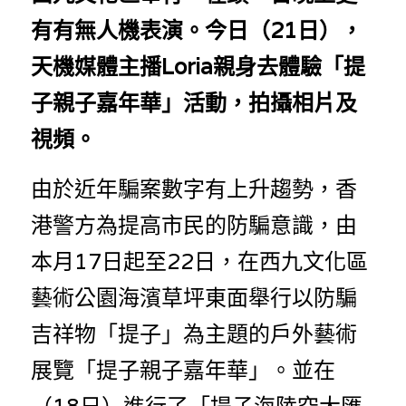
林伯強專欄
條款及細則
有有無人機表演。今日（21日），
馮煒光專欄
關於我們
天機媒體主播Loria親身去體驗「提
趙處機專欄
子親子嘉年華」活動，拍攝相片及
KOL 精選
視頻。
大衛sir專欄
由於近年騙案數字有上升趨勢，香
曾子晴 - 晴深直說
港警方為提高市民的防騙意識，由
本月17日起至22日，在西九文化區
龔靜儀大律師專欄
藝術公園海濱草坪東面舉行以防騙
陳貴春大律師專欄
吉祥物「提子」為主題的戶外藝術
陳子遷律師專欄
展覽「提子親子嘉年華」。並在
羅浚軒專欄