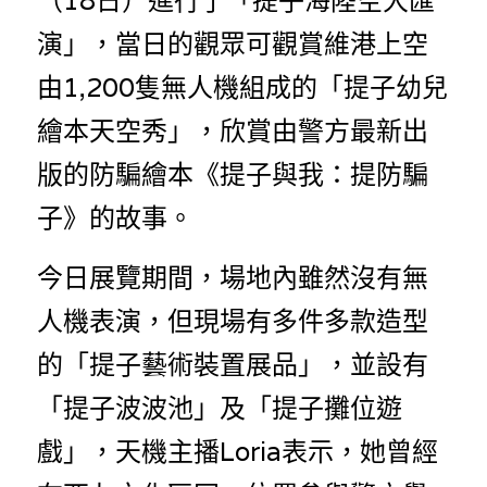
（18日）進行了「提子海陸空大匯
溫志倫專欄
演」，當日的觀眾可觀賞維港上空
汪明欣專欄
由1,200隻無人機組成的「提子幼兒
張美雄專欄
繪本天空秀」，欣賞由警方最新出
版的防騙繪本《提子與我：提防騙
莊豪鋒專欄
子》的故事。
香港科技專上書院｜專欄
今日展覽期間，場地內雖然沒有無
人機表演，但現場有多件多款造型
的「提子藝術裝置展品」，並設有
「提子波波池」及「提子攤位遊
戲」，天機主播Loria表示，她曾經