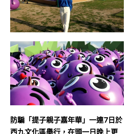
反華推手你要知
KOL 專欄
反華推手懶人包
民主派騙案十式
絕密法庭檔案
林淑芳專欄
反華推手起底
屈穎妍專欄
生活
醫院口岸爆炸案
美西霸凌內幕
朱庭萱專欄
屠龍小隊案
關於我們
吃喝玩指南
美西極權主義
莫綺琪專欄
黎智英案審訊
休閒好介紹
人才招聘
搜索
真相直擊
黃萬成專欄
支聯會案
親子
投稿熱線
繁體中文
極端暴恐實錄
招國偉專欄
35+顛覆案
花生仔漫畫週記
商戶合作
繁體中文
防騙「提子親子嘉年華」一連7日於
高松傑專欄
支持讚助
English
西九文化區舉行，在頭一日晚上更