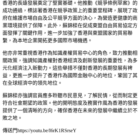
香港的長遠發展奠定了堅實基礎。他推動《競爭條例草案》的
成功通過，標誌著香港在競爭政策上的重要里程碑，展現了政
府在維護市場自由及公平競爭方面的決心，為營造更健康的商
業環境提供了保障。此外，蘇錦樑在促成東盟自由貿易協定方
面發揮了關鍵作用，進一步加強了香港與東盟國家的貿易聯
繫，為本地企業開拓更多國際市場機遇。
他亦非常重視香港作為知識產權貿易中心的角色，致力推動相
關政策，強調知識產權對香港經濟及創新發展的重要性，為多
元化經濟注入新動力。這些舉措不僅對香港的長期發展有裨
益，更進一步提升了香港作為國際金融中心的地位，鞏固了其
在全球經濟中的領先地位。
蘇錦樑亦強調官員應多聆聽市民意見，了解民情，從而制定更
符合社會期望的政策。他的開明態度及務實作風為香港的發展
提供了一個清晰的方向，確保香港在未來的發展中繼續立於不
敗之地。
傳送門https://youtu.be/I6rK1RSrseY