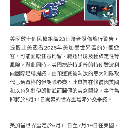
林伯強專欄
條款及細則
馮煒光專欄
關於我們
趙處機專欄
美國數十個民權組織23日聯合發佈旅行警告，
KOL 精選
提醒赴美觀看2026年美加墨世界盃的外國遊
大衛sir專欄
客，可能面臨任意拘留、驅逐出境及種族定性等
風險。與此同時，美國總統特朗普的特使贊波利
曾子晴 - 晴深直說
向國際足聯提議，由預選賽被淘汰的意大利隊取
代已獲資格的伊朗隊參賽，此舉旨在修補因美國
龔靜儀大律師專欄
和以色列對伊朗動武而鬧僵的美意關係，事件為
陳貴春大律師專欄
即將於6月11日開幕的世界盃增添外交爭議。
陳子遷律師專欄
羅浚軒專欄
美加墨世界盃定於6月11日至7月19日在美國、