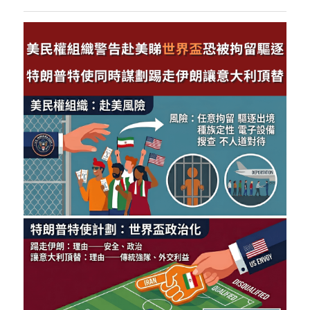
反華推手你要知
KOL 專欄
反華推手懶人包
民主派騙案十式
絕密法庭檔案
林淑芳專欄
反華推手起底
屈穎妍專欄
生活
醫院口岸爆炸案
美西霸凌內幕
朱庭萱專欄
屠龍小隊案
關於我們
吃喝玩指南
美西極權主義
莫綺琪專欄
黎智英案審訊
休閒好介紹
人才招聘
搜索
真相直擊
黃萬成專欄
支聯會案
親子
投稿熱線
繁體中文
極端暴恐實錄
招國偉專欄
35+顛覆案
花生仔漫畫週記
商戶合作
繁體中文
高松傑專欄
支持讚助
English