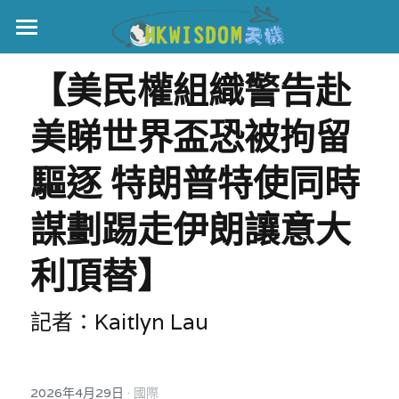
主頁
【美民權組織警告赴
世界盃
美睇世界盃恐被拘留
伊美戰爭
驅逐 特朗普特使同時
黎智英案
謀劃踢走伊朗讓意大
宏福火災
正本清源•黎智英案
利頂替】
美西媒體謊言實錄
港聞
宏福‧革新
宏福苑聽證會
中國
記者：Kaitlyn Lau
宏福火災正視聽
國際
記錄．宏福苑火災
·
2026年4月29日
娛樂
國際