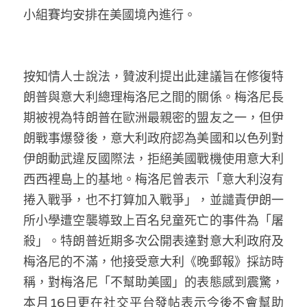
小組賽均安排在美國境內進行。
按知情人士說法，贊波利提出此建議旨在修復特
朗普與意大利總理梅洛尼之間的關係。梅洛尼長
期被視為特朗普在歐洲最親密的盟友之一，但伊
朗戰事爆發後，意大利政府認為美國和以色列對
伊朗動武違反國際法，拒絕美國戰機使用意大利
西西裡島上的基地。梅洛尼曾表示「意大利沒有
捲入戰爭，也不打算加入戰爭」，並譴責伊朗一
所小學遭空襲導致上百名兒童死亡的事件為「屠
殺」。特朗普近期多次公開表達對意大利政府及
梅洛尼的不滿，他接受意大利《晚郵報》採訪時
稱，對梅洛尼「不幫助美國」的表態感到震驚，
本月16日更在社交平台發帖表示今後不會幫助