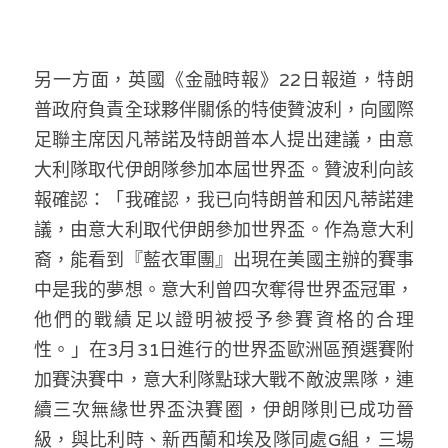
另一方面，英國《金融時報》22日報道，特朗
普政府負責全球夥伴關係的特使贊波利，向國際
足聯主席因凡蒂諾及特朗普本人提出建議，由意
大利隊取代伊朗隊參加本屆世界盃。贊波利向該
報確認：「我確認，我已向特朗普和因凡蒂諾建
議，由意大利取代伊朗參加世界盃。作為意大利
裔，能看到『藍衣軍團』出現在美國主辦的賽事
中是我的夢想。意大利曾四次奪得世界盃冠軍，
他們的戰績足以證明被授予參賽資格的合理
性。」在3月31日進行的世界盃歐洲區預選賽附
加賽決賽中，意大利隊點球大戰不敵波黑隊，連
續三次無緣世界盃決賽圈，伊朗隊則已成功晉
級，與比利時、新西蘭和埃及隊同處G組，三場