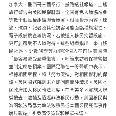
加拿大、墨西哥三國舉行。據路透社報道，上述
溫志倫專欄
旅行警告由美國民權聯盟、全國有色人種協進會
汪明欣專欄
等數十個民權組織聯合簽署。根據警示內容，球
迷、球員、記者及其他訪客可能面臨種族定性、
張美雄專欄
電子設備搜查等情況，若被送入移民拘留設施，
莊豪鋒專欄
更可能遭受不人道對待。這些組織指出，來自移
民社區、少數族裔等群體的個人在前往美國時
香港科技專上書院｜專欄
「最容易遭受嚴重傷害」，呼籲來訪者保持警惕
並制定應急預案。國際足聯在一份聲明中表示，
根據相關章程，將「努力促進」對相關權利的保
護。美國國務院則未立即回應置評請求。美國本
屆政府加大移民執法力度，在全美多地實施大規
模搜查、逮捕及遣返非法移民行動，美國移民與
海關執法局暴力執法致移民或本國公民死傷事件
屢見報端，引發廣泛質疑和民眾抗議。