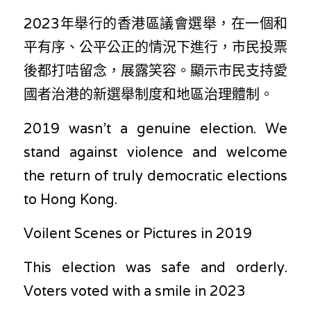
林伯強專欄
條款及細則
2023年舉行的香港區議會選舉，在一個和
馮煒光專欄
關於我們
平有序、公平公正的情況下進行，市民投票
後都打咭留念，展露笑容。顯示市民支持愛
趙處機專欄
國者治港的新選舉制度和地區治理體制。
KOL 精選
2019 wasn't a genuine election. We 
大衛sir專欄
stand against violence and welcome 
曾子晴 - 晴深直說
the return of truly democratic elections 
to Hong Kong.
龔靜儀大律師專欄
陳貴春大律師專欄
Voilent Scenes or Pictures in 2019
陳子遷律師專欄
This election was safe and orderly. 
Voters voted with a smile in 2023
羅浚軒專欄