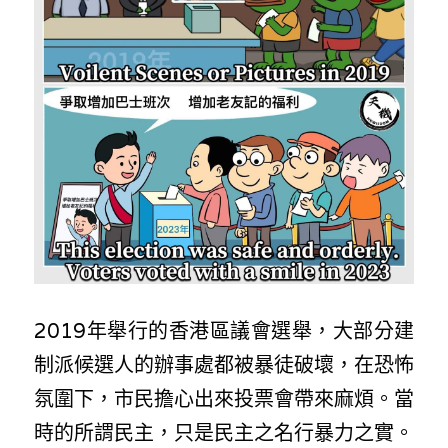
反華推手你要知
KOL 專欄
反華推手懶人包
民主派騙案十式
絕密法庭檔案
林淑芳專欄
反華推手起底
屈穎妍專欄
生活
醫院口岸爆炸案
美西霸凌內幕
朱庭萱專欄
屠龍小隊案
關於我們
吃喝玩指南
美西極權主義
莫綺琪專欄
黎智英案審訊
休閒好介紹
人才招聘
搜索
真相直擊
黃萬成專欄
支聯會案
親子
投稿熱線
繁體中文
2019年舉行的香港區議會選舉，大部分建
制派候選人的辦事處都被暴徒破壞，在恐怖
極端暴恐實錄
招國偉專欄
35+顛覆案
花生仔漫畫週記
商戶合作
繁體中文
氛圍下，市民擔心出來投票會帶來麻煩。當
高松傑專欄
支持讚助
English
時的所謂民主，只是民主之名行暴力之實。