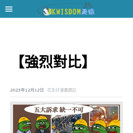
主頁
世界盃
伊美戰爭
【強烈對比】
黎智英案
宏福火災
正本清源•黎智英案
美西媒體謊言實錄
港聞
宏福‧革新
·
2023年12月12日
花生仔漫畫週記
宏福苑聽證會
中國
宏福火災正視聽
國際
記錄．宏福苑火災
娛樂