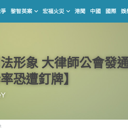
戰爭
黎智英案
宏福火災
港聞
中國
國際
娛
法形象 大律師公會發通
訴率恐遭釘牌】
eY
地