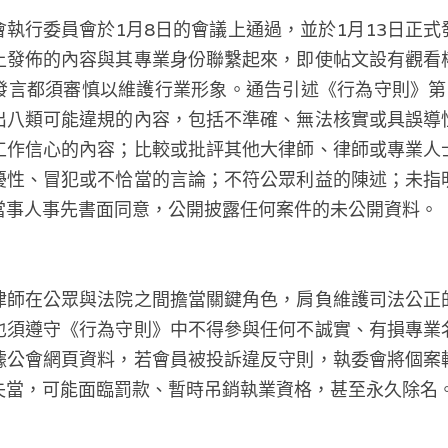
執行委員會於1月8日的會議上通過，並於1月13日正
上發佈的內容與其專業身份聯繫起來，即使帖文設有觀看
發言都須審慎以維護行業形象。通告引述《行為守則》第
出八類可能違規的內容，包括不準確、無法核實或具誤導
工作信心的內容；比較或批評其他大律師、律師或專業人
擾性、冒犯或不恰當的言論；不符公眾利益的陳述；未指
當事人事先書面同意，公開披露任何案件的未公開資料。
律師在公眾與法院之間擔當關鍵角色，肩負維護司法公正
也須遵守《行為守則》中不得參與任何不誠實、有損專業
據公會網頁資料，若會員被投訴違反守則，執委會將個案
失當，可能面臨罰款、暫時吊銷執業資格，甚至永久除名