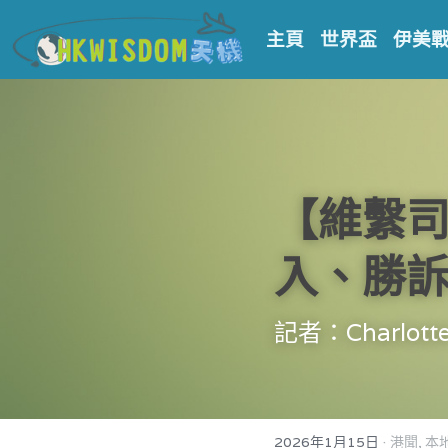
主頁
世界盃
伊美
【維繫司
入、勝
記者：Charlott
·
2026年1月15日
港聞,
本