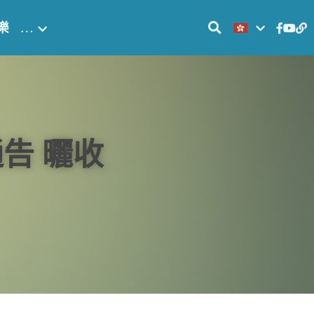
樂
…
告 曬收