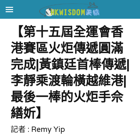
主頁
【第十五屆全運會香
世界盃
港賽區火炬傳遞圓滿
伊美戰爭
完成|黃鎮廷首棒傳遞|
黎智英案
李靜乘渡輪橫越維港|
宏福火災
正本清源•黎智英案
最後一棒的火炬手佘
美西媒體謊言實錄
港聞
宏福‧革新
繕妡】
宏福苑聽證會
中國
宏福火災正視聽
國際
記者 : Remy Yip
記錄．宏福苑火災
娛樂