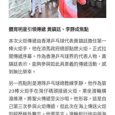
體育明星引領傳遞 黃鎮廷、李靜成焦點
本次火炬傳遞由香港乒乓球代表黃鎮廷擔任第一
棒火炬手，他在添馬政府總部點燃火炬，正式拉
開傳遞序幕。作為香港乒乓球界的代表人物，黃
鎮廷表示，能夠參與如此具意義的傳遞活動，感
到無比榮幸。
另一亮點則是港隊乒乓球總教練李靜，他作為第
23棒火炬手在灣仔碼頭接過火炬，乘坐渡輪橫
渡維港，將聖火傳遞至尖沙咀。他形容，這是自
己第三次參與火炬傳遞，但此次在海上傳送火炬
的經歷格外難忘。他更笑言，渡輪航行途中與海