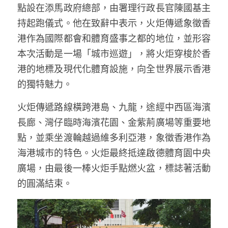
點設在添馬政府總部，由署理行政長官陳國基主
溫志倫專欄
持起跑儀式。他在致辭中表示，火炬傳遞象徵香
汪明欣專欄
港作為國際都會和體育盛事之都的地位，並形容
本次活動是一場「城市巡遊」，將火炬穿梭於香
張美雄專欄
港的地標及現代化體育設施，向全世界展示香港
莊豪鋒專欄
的獨特魅力。
香港科技專上書院｜專欄
火炬傳遞路線橫跨港島、九龍，途經中西區海濱
長廊、灣仔臨時海濱花園、金紫荊廣場等重要地
點，並乘坐渡輪越過維多利亞港，象徵香港作為
海港城市的特色。火炬最終抵達啟德體育園中央
廣場，由最後一棒火炬手點燃火盆，標誌著活動
的圓滿結束。