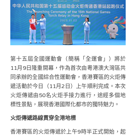
林伯強專欄
條款及細則
馮煒光專欄
關於我們
趙處機專欄
KOL 精選
第十五屆全國運動會（簡稱「全運會」）將於
大衛sir專欄
11月9日隆重開幕，作為首次由粵港澳大灣區共
曾子晴 - 晴深直說
同承辦的全國綜合性運動會，香港賽區的火炬傳
遞活動於今日（11月2日）上午順利完成。本次
龔靜儀大律師專欄
火炬傳遞由50名火炬手接力進行，途經多個地
陳貴春大律師專欄
標性景點，展現香港國際化都市的獨特魅力。
陳子遷律師專欄
火炬傳遞路線貫穿全港地標
羅浚軒專欄
香港賽區的火炬傳遞於上午9時半正式開始，起