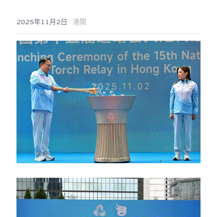
反華推手你要知
·
2025年11月2日
港聞
KOL 專欄
反華推手懶人包
民主派騙案十式
絕密法庭檔案
林淑芳專欄
反華推手起底
屈穎妍專欄
生活
醫院口岸爆炸案
美西霸凌內幕
朱庭萱專欄
屠龍小隊案
關於我們
吃喝玩指南
美西極權主義
莫綺琪專欄
黎智英案審訊
休閒好介紹
人才招聘
搜索
真相直擊
黃萬成專欄
支聯會案
親子
投稿熱線
繁體中文
極端暴恐實錄
招國偉專欄
35+顛覆案
花生仔漫畫週記
商戶合作
繁體中文
高松傑專欄
支持讚助
English