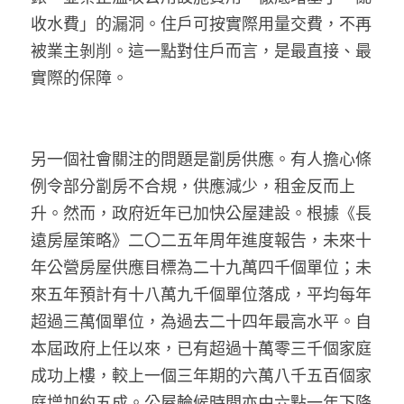
收水費」的漏洞。住戶可按實際用量交費，不再
被業主剝削。這一點對住戶而言，是最直接、最
實際的保障。
另一個社會關注的問題是劏房供應。有人擔心條
例令部分劏房不合規，供應減少，租金反而上
升。然而，政府近年已加快公屋建設。根據《長
遠房屋策略》二〇二五年周年進度報告，未來十
年公營房屋供應目標為二十九萬四千個單位；未
來五年預計有十八萬九千個單位落成，平均每年
超過三萬個單位，為過去二十四年最高水平。自
本屆政府上任以來，已有超過十萬零三千個家庭
成功上樓，較上一個三年期的六萬八千五百個家
庭增加約五成。公屋輪候時間亦由六點一年下降