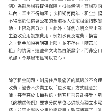
例》為劏房租客提供保障。根據條例，首租期兩
年內，業主不得加租；次租期再兩年，租金加幅
不得高於估價署公布的全港私人住宅租金指數變
動，上限為百分之十。此外，條例亦明文禁止業
主濫收公用設施費用，例如水費及電費。換言
之，租金加幅有明確上限，並不存在「隨意加
租」的情況。這些條文均為白紙黑字，而非空口
承諾，令基層市民可以安心。
除了租金問題，劏房住戶最痛苦的莫過於不合理
收費。過去不少業主以「包水電」方式隨意加
價，甚至高於市價數倍，租客無奈只能接受。新
《簡樸房條例》要求分間單位必須設有獨立水電
錶，並禁止濫收公用設施費用，徹底堵塞了「亂