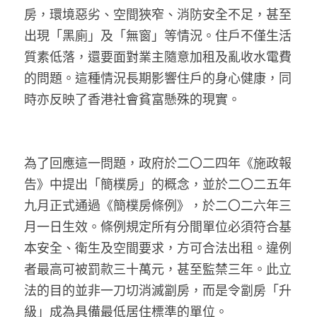
林伯強專欄
條款及細則
房，環境惡劣、空間狹窄、消防安全不足，甚至
出現「黑廁」及「無窗」等情況。住戶不僅生活
馮煒光專欄
關於我們
質素低落，還要面對業主隨意加租及亂收水電費
趙處機專欄
的問題。這種情況長期影響住戶的身心健康，同
時亦反映了香港社會貧富懸殊的現實。
KOL 精選
大衛sir專欄
為了回應這一問題，政府於二〇二四年《施政報
曾子晴 - 晴深直說
告》中提出「簡樸房」的概念，並於二〇二五年
龔靜儀大律師專欄
九月正式通過《簡樸房條例》，於二〇二六年三
月一日生效。條例規定所有分間單位必須符合基
陳貴春大律師專欄
本安全、衛生及空間要求，方可合法出租。違例
陳子遷律師專欄
者最高可被罰款三十萬元，甚至監禁三年。此立
法的目的並非一刀切消滅劏房，而是令劏房「升
羅浚軒專欄
級」成為具備最低居住標準的單位。