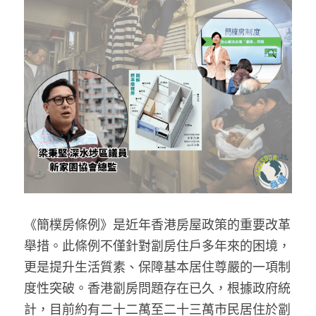
反華推手你要知
KOL 專欄
反華推手懶人包
民主派騙案十式
絕密法庭檔案
林淑芳專欄
反華推手起底
屈穎妍專欄
生活
醫院口岸爆炸案
美西霸凌內幕
朱庭萱專欄
屠龍小隊案
關於我們
吃喝玩指南
美西極權主義
莫綺琪專欄
黎智英案審訊
休閒好介紹
人才招聘
搜索
《簡樸房條例》是近年香港房屋政策的重要改革
真相直擊
黃萬成專欄
支聯會案
親子
投稿熱線
繁體中文
舉措。此條例不僅針對劏房住戶多年來的困境，
極端暴恐實錄
招國偉專欄
35+顛覆案
花生仔漫畫週記
商戶合作
繁體中文
更是提升生活質素、保障基本居住尊嚴的一項制
度性突破。香港劏房問題存在已久，根據政府統
高松傑專欄
支持讚助
English
計，目前約有二十二萬至二十三萬市民居住於劏