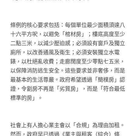
溫志倫專欄
汪明欣專欄
條例的核心要求包括：每個單位最少面積須達八
十六平方呎，以避免「棺材房」；樓底高度至少
張美雄專欄
二點三米，以減少壓迫感；必須設有窗戶及獨立
莊豪鋒專欄
廁所，以改善通風及衛生；必須安裝獨立水電
錶，以杜絕亂收費；走廊闊度至少零點七五米，
香港科技專上書院｜專欄
以保障消防逃生安全。這些要求並非奢侈，而是
最基本的生活尊嚴。政府希望透過「簡樸房」認
證，令劏房不再是「劣質房」，而是「符合最低
標準的房」。
社會上有人擔心業主會以「合規」為理由加租。
然而，政府早已透過《業主與租客（綜合）條