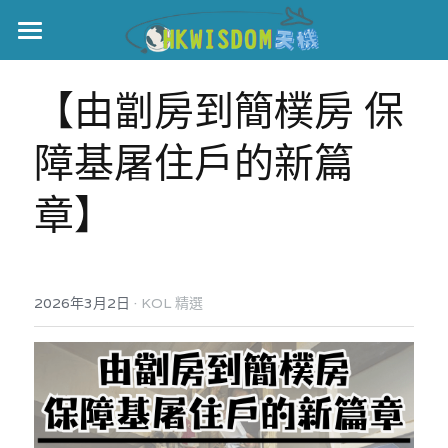
主頁
【由劏房到簡樸房 保
世界盃
障基屠住戶的新篇
伊美戰爭
章】
黎智英案
宏福火災
正本清源•黎智英案
美西媒體謊言實錄
港聞
宏福‧革新
·
2026年3月2日
KOL 精選
宏福苑聽證會
中國
宏福火災正視聽
國際
記錄．宏福苑火災
娛樂