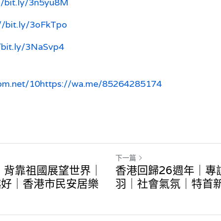
//bit.ly/3n5yu8M
//bit.ly/3oFkTpo
/bit.ly/3NaSvp4
om.net/10
https://wa.me/85264285174
下一篇
｜背靠祖國展望世界｜
香港回歸26週年｜專
越好｜香港市民安居樂
羽｜社會氣氛｜特首