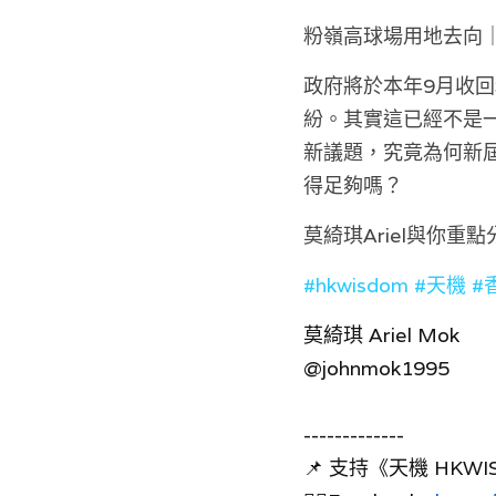
粉嶺高球場用地去向
政府將於本年9月收
紛。其實這已經不是一
新議題，究竟為何新
得足夠嗎？
莫綺琪Ariel與你重
#hkwisdom
#天機
#
莫綺琪 Ariel Mok
@johnmok1995 
-------------
📌 支持《天機 HK