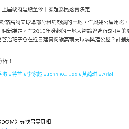
｜上屆政府延續至今｜家超為民落實決定
回粉嶺高爾夫球場部分租約期滿的土地，作興建公屋用途
個新議題，在2018年發起的土地大辯論曾進行5個月的
屆管治班子會在近日落實粉嶺高爾夫球場興建公屋？計劃
點分析！
香港
#特首 #李家超
 #John KC Lee
#莫綺琪
#Ariel
WISDOM》尋找事實真相