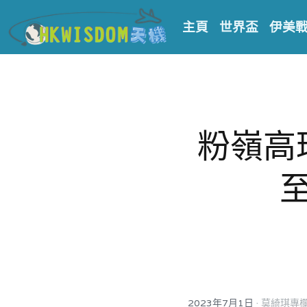
主頁
世界盃
伊美
粉嶺高
·
2023年7月1日
莫綺琪專