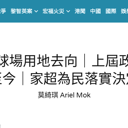
戰爭
黎智英案
宏福火災
港聞
中國
國際
娛
球場用地去向｜上屆
至今｜家超為民落實決
莫綺琪 Ariel Mok
欄