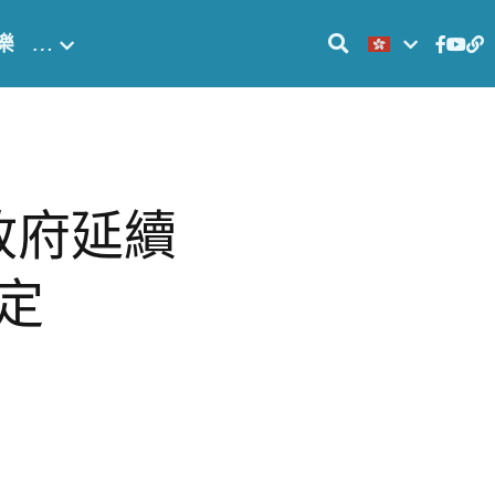
樂
…
政府延續
定