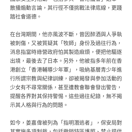
散播煽動言論，其行徑不僅挑戰法律底線，更踐
踏社會道德。
在台灣期間，他亦風波不斷，曾因醉酒與人爭執
被刺傷，又被質疑其「牧師」身份及過往行為，
消息指當時綠營政府怕其製造麻煩，便把他驅逐
出境，最後去了日本。另外，他被指多年前在香
港創立「香港輔導少年軍」，吸納基層青少年進
行所謂宗教與紀律訓練，卻被揭發與參加活動的
少女有不尋常關係，甚至遭教會聯會發出警告，
提醒各界對其保持警惕。這些過往紀錄，無不揭
示其人格與行為的問題。
如今，姜嘉偉被列為「指明潛逃者」，保安局對
其實施多項制裁，包括撤銷特區護照、禁止提供