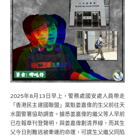
反華推手你要知
KOL 專欄
反華推手懶人包
民主派騙案十式
絕密法庭檔案
林淑芳專欄
反華推手起底
屈穎妍專欄
生活
醫院口岸爆炸案
美西霸凌內幕
朱庭萱專欄
屠龍小隊案
關於我們
吃喝玩指南
美西極權主義
莫綺琪專欄
黎智英案審訊
休閒好介紹
人才招聘
搜索
2025年8月13日早上，警務處國安處人員帶走
真相直擊
黃萬成專欄
支聯會案
親子
投稿熱線
繁體中文
「香港民主建國聯盟」黨魁姜嘉偉的生父前往天
極端暴恐實錄
招國偉專欄
35+顛覆案
花生仔漫畫週記
商戶合作
繁體中文
水圍警署協助調查。據悉姜嘉偉的繼父等人早前
已在報章刊登聲明，與姜嘉偉劃清界線，而其生
高松傑專欄
支持讚助
English
父今日則難逃被牽連的命運，可謂生父繼父同陷