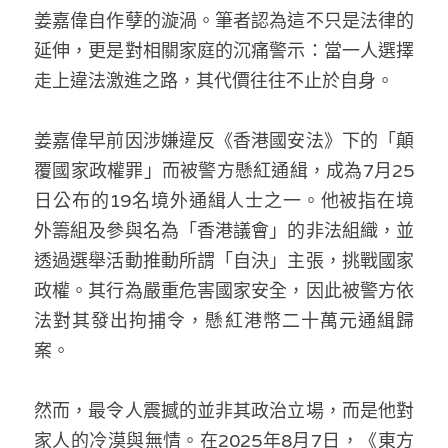
林伯強專欄
條款及細則
姜嘉偉自作孽的漩渦。筆者認為這不只是法律的
延伸，更是對相關家庭的沉痛警示：當一人選擇
馮煒光專欄
關於我們
走上違法激進之路，其代價往往不止於自身。
趙處機專欄
姜嘉偉早前因涉嫌違反《香港國安法》下的「顛
KOL 精選
覆國家政權罪」而被警方懸紅通緝，成為7月25
大衛sir專欄
日公布的19名境外通緝人士之一。他被指在境
外籌組及參與名為「香港議會」的非法組織，並
曾子晴 - 晴深直說
透過選舉活動推動所謂「自決」主張，挑戰國家
龔靜儀大律師專欄
政權。其行為嚴重危害國家安全，因此被警方依
法對其發出拘捕令，懸紅港幣二十萬元通緝歸
陳貴春大律師專欄
案。
陳子遷律師專欄
然而，最令人震撼的並非其政治立場，而是他對
羅浚軒專欄
家人的冷漠與無情。在2025年8月7日，《東方