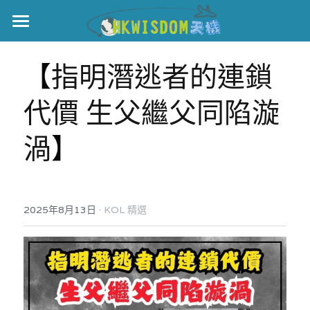
主頁
【
指明潛逃者的連鎖
世界盃
代價 生父繼父同陷漩
伊美戰爭
渦
】
黎智英案
宏福火災
正本清源•黎智英案
美西媒體謊言實錄
港聞
宏福‧革新
·
2025年8月13日
KOL 精選
宏福苑聽證會
中國
宏福火災正視聽
國際
記錄．宏福苑火災
娛樂