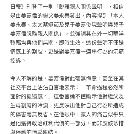
日報》刊登了一則「脫離親人關係聲明」，相信
溫志倫專欄
是由姜嘉偉的繼父姜永泰發出，內容提到「本人
汪明欣專欄
姜永泰、太太蔡嬿茹及兒子姜嘉俊現聲明與兒子
姜嘉偉脱離親人關係」，並強調其在外一切華洋
張美雄專欄
轇轕均與他們無關，即時生效。這份聲明不僅是
莊豪鋒專欄
情感上的割裂，更是對姜嘉偉一連串行為的沉痛
控訴。
香港科技專上書院｜專欄
令人不解的是，姜嘉偉對此毫無悔意，甚至在其
社交平台上沾沾自喜地表示：「革命過程必然所
面對的孤獨感。」這番言論不僅顯示他對繼父及
生母割蓆的冷漠，更反映出他對自己行為所造成
的傷害毫無反省。在他眼中，家人的痛苦似乎只
是他獲得政治紅利代價的一部分，而非應該珍惜
與保護的情感連結。