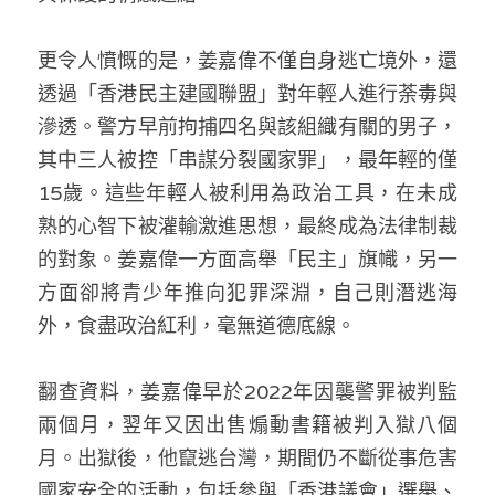
更令人憤慨的是，姜嘉偉不僅自身逃亡境外，還
透過「香港民主建國聯盟」對年輕人進行荼毒與
滲透。警方早前拘捕四名與該組織有關的男子，
其中三人被控「串謀分裂國家罪」，最年輕的僅
15歲。這些年輕人被利用為政治工具，在未成
熟的心智下被灌輸激進思想，最終成為法律制裁
的對象。姜嘉偉一方面高舉「民主」旗幟，另一
方面卻將青少年推向犯罪深淵，自己則潛逃海
外，食盡政治紅利，毫無道德底線。
翻查資料，姜嘉偉早於2022年因襲警罪被判監
兩個月，翌年又因出售煽動書籍被判入獄八個
月。出獄後，他竄逃台灣，期間仍不斷從事危害
國家安全的活動，包括參與「香港議會」選舉、