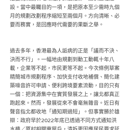
林伯強專欄
條款及細則
設。當中最矚目的一項，是把原本至少需時九個
月的規劃改劃程序縮短至兩個月。方向清晰、必
馮煒光專欄
關於我們
要而務實，是回應時代需要的果斷之舉。
趙處機專欄
KOL 精選
過去多年，香港最為人詬病的正是「議而不決、
大衛sir專欄
決而不行」。一幅地由規劃到動工動輒十年八
載，企業等不起，市民更等不起。今次條例草案
曾子晴 - 晴深直說
精簡城市規劃程序、加快支付收地補償、簡化建
龔靜儀大律師專欄
築噪音許可申請、便利跨境要素流動，目的只有
一個：把資源集中在實質發展之上，讓北都真正
陳貴春大律師專欄
跑起來。然而，發展從來不會毫無雜音。近日有
陳子遷律師專欄
聲音指北都收地「通知期過短」。但事實勝於雄
辯：政府早於2022年底已透過不同方式通知洪
羅浚軒專欄
水橋／厦村相關寮屋戶，清拆更因應居民要求延