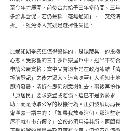
溫志倫專欄
至今年才展開，前後合共給予三年多時間。三年
多絕非倉促，若仍聲稱「毫無通知」、「突然清
汪明欣專欄
拆」，難免令人質疑是選擇性失憶。
張美雄專欄
莊豪鋒專欄
比通知期爭議更值得警惕的，是隱藏其中的投機
心態。受影響的三千多戶寮屋戶中，逾半不符合
香港科技專上書院｜專欄
申請公屋資格；當中又有逾半是在政府凍結「清
拆前登記」之後才遷入。這意味著有人明知土地
即將發展、清拆在即仍刻意搬進去，事後再扮作
「原居民」要求安置或賠償。這已不是弱勢求
助，而是博取公帑的投機行為。正如發展局局長
甯漢豪一語中的：「如果我放寬這個，那這些寮
屋不就有市有價？」公帑必須用得其所，照顧真
正受影響的居民是政府應有之義，但絕不能演變