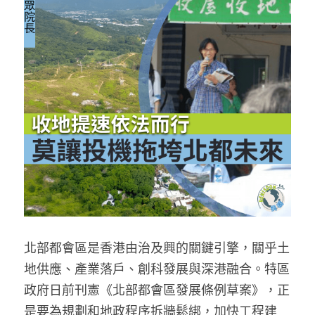
反華推手你要知
KOL 專欄
反華推手懶人包
民主派騙案十式
絕密法庭檔案
林淑芳專欄
反華推手起底
屈穎妍專欄
生活
醫院口岸爆炸案
美西霸凌內幕
朱庭萱專欄
屠龍小隊案
關於我們
吃喝玩指南
美西極權主義
莫綺琪專欄
黎智英案審訊
休閒好介紹
人才招聘
搜索
真相直擊
黃萬成專欄
支聯會案
親子
投稿熱線
繁體中文
北部都會區是香港由治及興的關鍵引擎，關乎土
極端暴恐實錄
招國偉專欄
35+顛覆案
花生仔漫畫週記
商戶合作
繁體中文
地供應、產業落戶、創科發展與深港融合。特區
政府日前刊憲《北部都會區發展條例草案》，正
高松傑專欄
支持讚助
English
是要為規劃和地政程序拆牆鬆綁，加快工程建