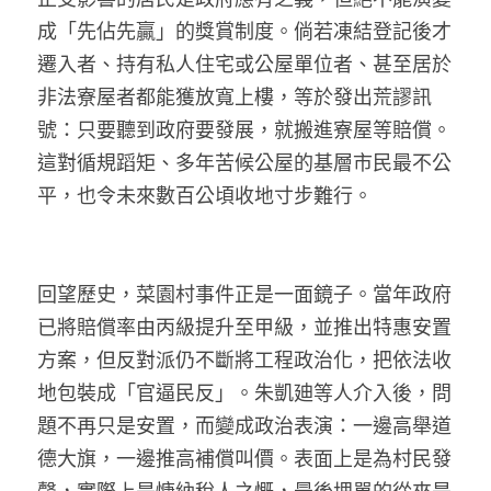
成「先佔先贏」的獎賞制度。倘若凍結登記後才
遷入者、持有私人住宅或公屋單位者、甚至居於
非法寮屋者都能獲放寬上樓，等於發出荒謬訊
號：只要聽到政府要發展，就搬進寮屋等賠償。
這對循規蹈矩、多年苦候公屋的基層市民最不公
平，也令未來數百公頃收地寸步難行。
回望歷史，菜園村事件正是一面鏡子。當年政府
已將賠償率由丙級提升至甲級，並推出特惠安置
方案，但反對派仍不斷將工程政治化，把依法收
地包裝成「官逼民反」。朱凱廸等人介入後，問
題不再只是安置，而變成政治表演：一邊高舉道
德大旗，一邊推高補償叫價。表面上是為村民發