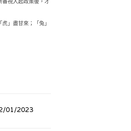
新審視入起政策後，才
「虎」盡甘來；「兔」
01/2023