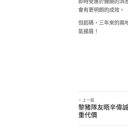
即時受惠於通關的消
會有更明朗的成效。
但起碼，三年來的兩
氣揚眉！
上一篇
黎豬隊友晤辛偉誠
重代價