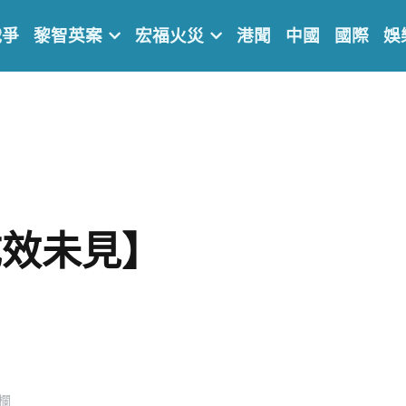
戰爭
黎智英案
宏福火災
港聞
中國
國際
娛
成效未見】
欄