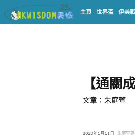
主頁
世界盃
伊美
【通關
文章：朱庭萱
·
2023年1月11日
朱庭萱專