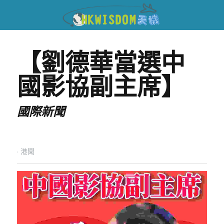
【劉德華當選中
國影協副主席】
國際新聞
·
港聞