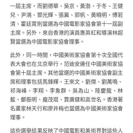
一屆主席，而劉德華、吳京、黃渤、于冬、王健
兒、尹鴻、鄧光輝、張冀、郭帆、黃曉明、傅若
清、霍廷霄則當選為中國電影家協會第十一屆副
主席。另外，來自香港的演員惠英紅和導演林超
賢當選為中國電影家協會理事。
此外，同一時間，中國美術家協會第十次全國代
表大會也在北京舉行，范迪安連任中國美術家協
會第十屆主席。其他當選的中國美術家協會副主
席和理事包括馬鋒輝、王來文、劉傑、劉萬鳴、
祁海峰、李翔、李象群、吳為山、陸慶龍、林
藍、鄶振明、龐茂琨、賈廣健和高世名。香港著
名畫家林天行和廖井梅也當選為中國美術家協會
理事。
這些選舉結果反映了中國電影和美術界對這些人