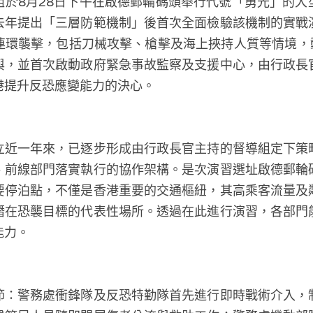
組於8月28日下午在啟德郵輪碼頭舉行代號「勇光」的大
去年提出「三層防範機制」後首次全面檢驗該機制的實戰
連環襲擊，包括刀械攻擊、槍擊及海上挾持人質等情境，動
與，並首次啟動政府緊急事故監察及支援中心，由行政長
港提升反恐應變能力的決心。
立近一年來，已逐步形成由行政長官主持的督導組定下策
、前線部門落實執行的協作架構。是次演習選址啟德郵輪
要停泊點，不僅是香港重要的交通樞紐，其高乘客流量及
潛在恐襲目標的代表性場所。透過在此進行演習，各部門
能力。
節：警務處衝鋒隊及反恐特勤隊首先進行即時戰術介入，