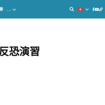
樂
…
反恐演習