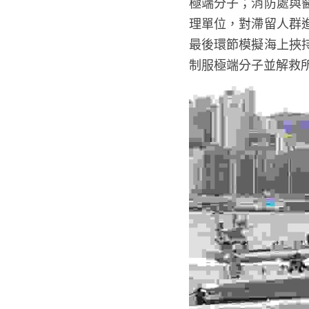
極端分子；消防處與
理單位，對滯留人群
最後環節模擬海上挾
制服極端分子並解救