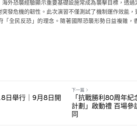
，海外恐襲經驗顯示重要基礎設施常成為襲擊目標，透過
對突發危機的韌性。此次演習不僅測試了機制運作效能，
府「全民反恐」的理念。隨著國際恐襲形勢日益複雜，
下一篇
月18日舉行｜9月8日開
「抗戰勝利80周年紀
計劃」啟動禮 百場參
同