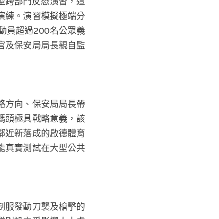
型跨部門反恐演習，這
演練。演習模擬極端分
員超過200名公眾義
官及保安局局長親自監
略方向、保安局局長帶
碼頭極具戰略意義，該
鄰近新落成的啟德體育
能真實測試在大型公共
制服發動刀襲及槍擊的