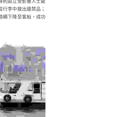
隊則設立受影響人士處
從行李中搜出違禁品；
游繩下降至客船，成功