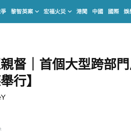
戰爭
黎智英案
宏福火災
港聞
中國
國際
娛
超親督｜首個大型跨部門
德舉行】
eY
地