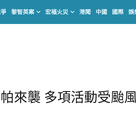
戰爭
黎智英案
宏福火災
港聞
中國
國際
娛
帕來襲 多項活動受颱