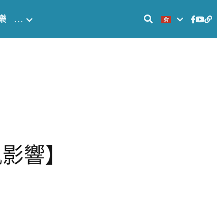
樂
…
風影響】