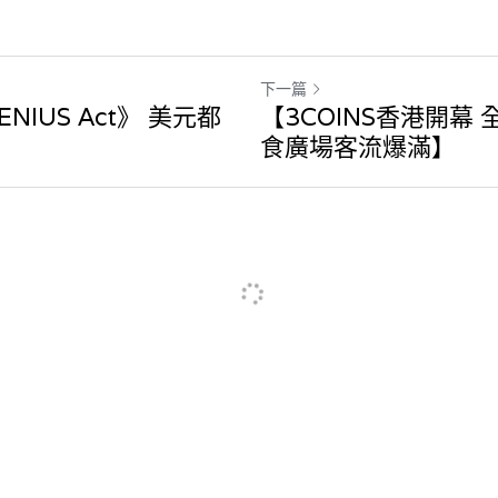
下一篇
IUS Act》 美元都
【3COINS香港開幕
食廣場客流爆滿】
elcome
08凌晨
·
回覆