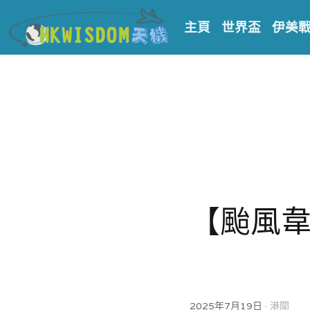
主頁
世界盃
伊美
【颱風韋
·
2025年7月19日
港聞