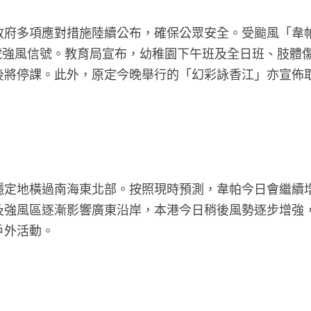
政府多項應對措施陸續公布，確保公眾安全。受颱風「韋
三號強風信號。教育局宣布，幼稚園下午班及全日班、肢體
後將停課。此外，原定今晚舉行的「幻彩詠香江」亦宣佈
穩定地橫過南海東北部。按照現時預測，韋帕今日會繼續
及強風區逐漸影響廣東沿岸，本港今日稍後風勢逐步增強
戶外活動。