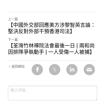
溫志倫專欄
汪明欣專欄
上一篇
【中國外交部回應美方涉黎智英言論：
張美雄專欄
堅決反對外部干預香港司法】
莊豪鋒專欄
下一篇
【荃灣竹林禪院法會最後一日 | 兩和尚
香港科技專上書院｜專欄
因排隊爭執動手 | 一人受傷一人被捕】
返回網站