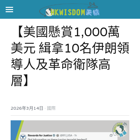
主頁
【美國懸賞1,000萬
世界盃
美元 緝拿10名伊朗領
伊美戰爭
導人及革命衛隊高
黎智英案
層】
宏福火災
正本清源•黎智英案
美西媒體謊言實錄
港聞
宏福‧革新
·
2026年3月14日
宏福苑聽證會
國際
中國
宏福火災正視聽
國際
記錄．宏福苑火災
娛樂