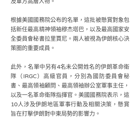
及軍方高層人物。
林伯強專欄
條款及細則
馮煒光專欄
關於我們
根據美國國務院公布的名單，這批被懸賞對象包
括新任最高精神領袖穆杰塔巴，以及最高國家安
趙處機專欄
全委員會秘書拉里賈尼。兩人被視為伊朗核心決
KOL 精選
策圈的重要成員。
大衛sir專欄
此外，名單中另有4名未公開姓名的伊朗革命衛
曾子晴 - 晴深直說
隊（IRGC）高級官員，分別為國防委員會秘
書、最高領袖顧問、最高領袖辦公室軍事主任，
龔靜儀大律師專欄
以及一名革命衛隊指揮官。美國國務院表示，這
陳貴春大律師專欄
10人涉及伊朗地區軍事行動及相關決策，懸賞
旨在打擊伊朗對中東局勢的影響力。
陳子遷律師專欄
羅浚軒專欄