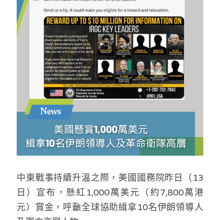
反華推手你要知
KOL 專欄
反華推手懶人包
民主派騙案十式
絕密法庭檔案
林淑芳專欄
反華推手起底
屈穎妍專欄
生活
醫院口岸爆炸案
美西霸凌內幕
朱庭萱專欄
屠龍小隊案
關於我們
吃喝玩指南
美西極權主義
莫綺琪專欄
黎智英案審訊
休閒好介紹
人才招聘
搜索
真相直擊
黃萬成專欄
支聯會案
親子
投稿熱線
繁體中文
中東戰事持續升溫之際，美國國務院昨日（13
極端暴恐實錄
招國偉專欄
35+顛覆案
花生仔漫畫週記
商戶合作
繁體中文
日）宣布，懸紅1,000萬美元（約7,800萬港
高松傑專欄
支持讚助
English
元）賞金，呼籲全球協助緝拿10名伊朗領導人