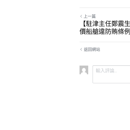
上一篇
【駐津主任鄭震
價船艙違防賄條
返回網站
提交
取消