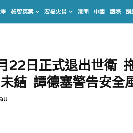
戰爭
黎智英案
宏福火災
港聞
中國
國際
娛
月22日正式退出世衛  拖
未結  譚德塞警告安全
au