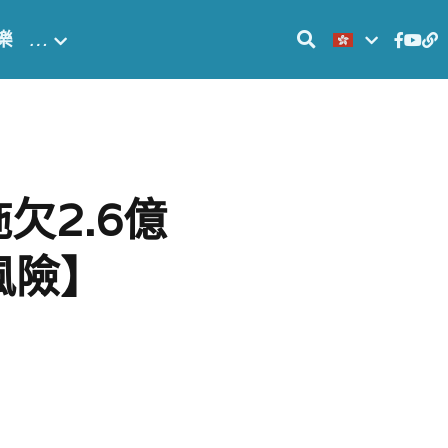
樂
…
欠2.6億
風險】