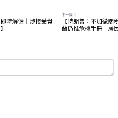
下一篇
生即時解僱｜涉接受貴
【特朗普：不加徵關
例】
蘭仍推危機手冊 居