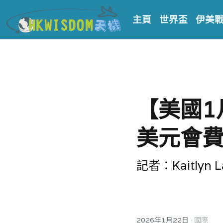
主頁
世界盃
伊美
【美國1
美元會費
記者：Kaitlyn L
·
2026年1月22日
國際