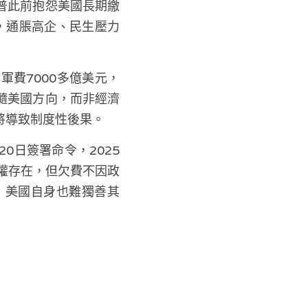
普此前抱怨美國長期繳
，通脹高企、民生壓力
費7000多億美元，
隨美國方向，而非經濟
將導致制度性後果。
0日簽署命令，2025
出權存在，但欠費不因政
，美國自身也難獨善其