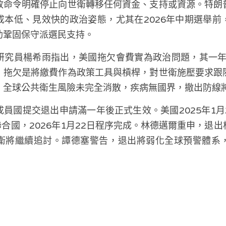
政命令明確停止向世衛轉移任何資金、支持或資源。特朗
成本低、見效快的政治姿態，尤其在2026年中期選舉前
助鞏固保守派選民支持。
研究員楊希雨指出，美國拖欠會費實為政治問題，其一年軍
，拖欠是將繳費作為政策工具與槓桿，對世衛施壓要求跟
，全球公共衛生風險未完全消散，疾病無國界，撤出防線
員國提交退出申請滿一年後正式生效。美國2025年1月2
聯合國，2026年1月22日程序完成。林德邁爾重申，退
衛將繼續追討。譚德塞警告，退出將弱化全球預警體系