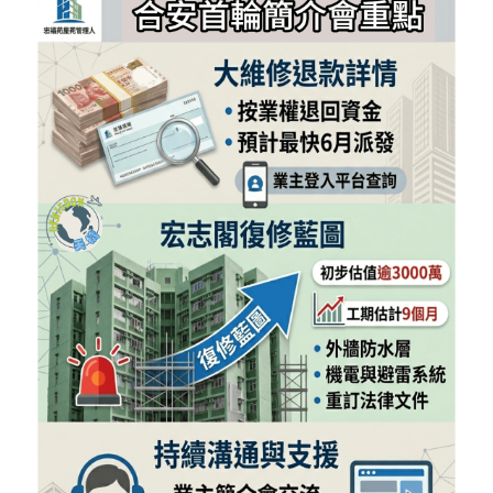
反華推手你要知
KOL 專欄
反華推手懶人包
民主派騙案十式
絕密法庭檔案
林淑芳專欄
反華推手起底
屈穎妍專欄
生活
醫院口岸爆炸案
美西霸凌內幕
朱庭萱專欄
屠龍小隊案
關於我們
吃喝玩指南
美西極權主義
莫綺琪專欄
黎智英案審訊
休閒好介紹
人才招聘
搜索
真相直擊
黃萬成專欄
支聯會案
親子
投稿熱線
繁體中文
極端暴恐實錄
招國偉專欄
35+顛覆案
花生仔漫畫週記
商戶合作
繁體中文
高松傑專欄
支持讚助
English