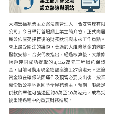
林伯強專欄
條款及細則
馮煒光專欄
關於我們
大埔宏福苑業主立案法團管理人「合安管理有限
趙處機專欄
公司」今日舉行首場網上業主簡介會，正式向居
KOL 精選
民公佈屋苑接管後的財務狀況與未來工作重點。
會上最受關注的議題，莫過於大維修基金的剩餘
大衛sir專欄
撥款安排。合安代表指出，經過核算後，大維修
曾子晴 - 晴深直說
帳戶連同成功提取的3,152萬元工程履約保證
金，目前可動用現金總額高達1.27億港元。這筆
龔靜儀大律師專欄
資金將在確保法團運作及預留必要支出後，按業
陳貴春大律師專欄
權份數公平地退回予全屋苑業主，預期一般繳足
供款的單位可獲退回約8萬至10萬港元，成為災
陳子遷律師專欄
後重建過程中的重要財務進展。
羅浚軒專欄