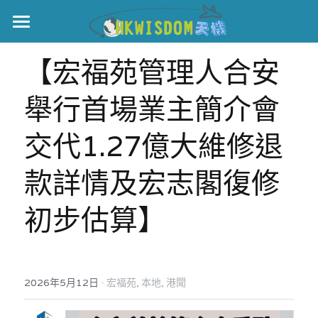
主頁
【宏福苑管理人合安
世界盃
舉行首場業主簡介會 
伊美戰爭
交代1.27億大維修退
黎智英案
款詳情及宏志閣復修
宏福火災
正本清源•黎智英案
初步估算】
美西媒體謊言實錄
港聞
宏福‧革新
宏福苑聽證會
中國
宏福火災正視聽
國際
·
2026年5月12日
宏福苑,
本地,
港聞
記錄．宏福苑火災
娛樂