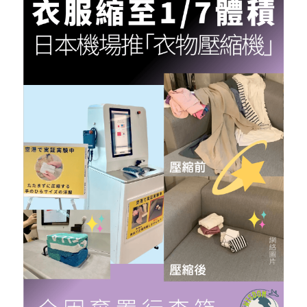
反華推手你要知
KOL 專欄
反華推手懶人包
民主派騙案十式
絕密法庭檔案
林淑芳專欄
反華推手起底
屈穎妍專欄
生活
醫院口岸爆炸案
美西霸凌內幕
朱庭萱專欄
屠龍小隊案
關於我們
吃喝玩指南
美西極權主義
莫綺琪專欄
黎智英案審訊
休閒好介紹
人才招聘
搜索
真相直擊
黃萬成專欄
支聯會案
親子
投稿熱線
繁體中文
極端暴恐實錄
招國偉專欄
35+顛覆案
花生仔漫畫週記
商戶合作
繁體中文
高松傑專欄
支持讚助
English