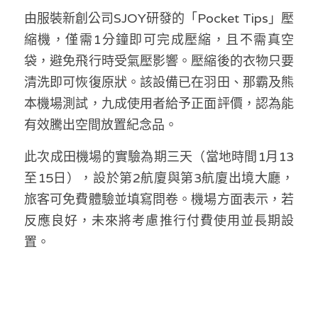
溫志倫專欄
由服裝新創公司SJOY研發的「Pocket Tips」壓
縮機，僅需1分鐘即可完成壓縮，且不需真空
汪明欣專欄
袋，避免飛行時受氣壓影響。壓縮後的衣物只要
張美雄專欄
清洗即可恢復原狀。該設備已在羽田、那霸及熊
本機場測試，九成使用者給予正面評價，認為能
莊豪鋒專欄
有效騰出空間放置紀念品。
香港科技專上書院｜專欄
此次成田機場的實驗為期三天（當地時間1月13
至15日），設於第2航廈與第3航廈出境大廳，
旅客可免費體驗並填寫問卷。機場方面表示，若
反應良好，未來將考慮推行付費使用並長期設
置。