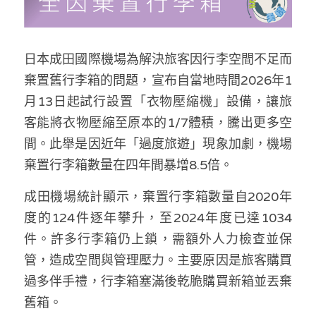
林伯強專欄
條款及細則
馮煒光專欄
關於我們
日本成田國際機場為解決旅客因行李空間不足而
趙處機專欄
棄置舊行李箱的問題，宣布自當地時間2026年1
月13日起試行設置「衣物壓縮機」設備，讓旅
KOL 精選
客能將衣物壓縮至原本的1/7體積，騰出更多空
大衛sir專欄
間。此舉是因近年「過度旅遊」現象加劇，機場
棄置行李箱數量在四年間暴增8.5倍。
曾子晴 - 晴深直說
成田機場統計顯示，棄置行李箱數量自2020年
龔靜儀大律師專欄
度的124件逐年攀升，至2024年度已達1034
陳貴春大律師專欄
件。許多行李箱仍上鎖，需額外人力檢查並保
管，造成空間與管理壓力。主要原因是旅客購買
陳子遷律師專欄
過多伴手禮，行李箱塞滿後乾脆購買新箱並丟棄
羅浚軒專欄
舊箱。