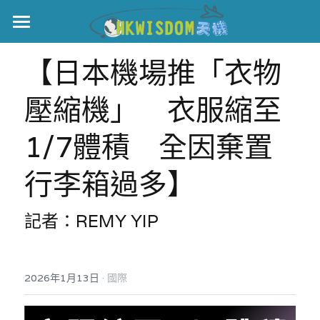
主頁
【日本機場推「衣物
世界盃
壓縮機」　衣服縮至
伊美戰爭
1/7體積　全因棄置
黎智英案
行李箱過多】
宏福火災
正本清源•黎智英案
美西媒體謊言實錄
港聞
宏福‧革新
記者：REMY YIP
宏福苑聽證會
中國
·
2026年1月13日
國際
宏福火災正視聽
國際
記錄．宏福苑火災
娛樂