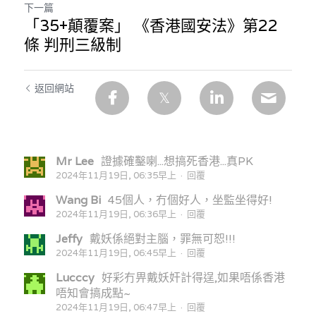
下一篇
「35+顛覆案」 《香港國安法》第22
條 判刑三級制
返回網站
Mr Lee
證據確鑿喇...想搞死香港...真PK
2024年11月19日, 06:35早上
·
回覆
Wang Bi
45個人，冇個好人，坐監坐得好!
2024年11月19日, 06:36早上
·
回覆
Jeffy
戴妖係絕對主腦，罪無可恕!!!
2024年11月19日, 06:45早上
·
回覆
Lucccy
好彩冇畀戴妖奸計得逞,如果唔係香港
唔知會搞成點~
2024年11月19日, 06:47早上
·
回覆