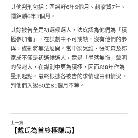
其他判刑包括：區諾軒6年9個月、趙家賢7年、
溫志倫專欄
鍾錦麟6年1個月。
汪明欣專欄
其餘被告全是初選候選人，法庭認為他們為「積
張美雄專欄
極參加者」，在謀劃中不可或缺，沒有他們的參
與，謀劃將無法展開。當中梁晃維、張可森及鄒
莊豪鋒專欄
家成不僅是初選候選人，還是「墨落無悔」聲明
香港科技專上書院｜專欄
的發起人，在謀劃中更為積極，因而以8年作為
量刑起點。最終根據各被告的求情理由和情況，
判他們入獄50至81個月不等。
上一篇
【戴氏為首終極騙局】