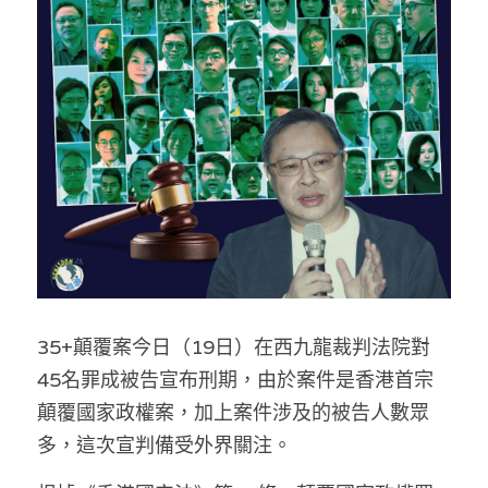
反華推手你要知
KOL 專欄
反華推手懶人包
民主派騙案十式
絕密法庭檔案
林淑芳專欄
反華推手起底
屈穎妍專欄
生活
醫院口岸爆炸案
美西霸凌內幕
朱庭萱專欄
屠龍小隊案
關於我們
吃喝玩指南
美西極權主義
莫綺琪專欄
黎智英案審訊
休閒好介紹
人才招聘
搜索
35+顛覆案今日（19日）在西九龍裁判法院對
真相直擊
黃萬成專欄
支聯會案
親子
投稿熱線
繁體中文
45名罪成被告宣布刑期，由於案件是香港首宗
極端暴恐實錄
招國偉專欄
35+顛覆案
花生仔漫畫週記
商戶合作
繁體中文
顛覆國家政權案，加上案件涉及的被告人數眾
多，這次宣判備受外界關注。
高松傑專欄
支持讚助
English