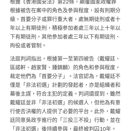
根據《香港國安法》第22條，顛覆國家政權罪
林伯強專欄
條款及細則
根據被告在案中的角色及參與程度，設有刑期分
馮煒光專欄
關於我們
級，首要分子或罪行重大者，處無期徒刑或者十
年以上有期徒刑，積極參加者處三年以上十年以
趙處機專欄
下有期徒刑，其他參加者處三年以下有期徒刑、
KOL 精選
拘役或者管制。
大衛sir專欄
法庭判詞指出，根據第一至第四被告（戴耀廷、
區諾軒、趙家賢、鍾錦麟）的角色和參與程度，
曾子晴 - 晴深直說
裁定他們為「首要分子」。法官認為，戴耀廷不
龔靜儀大律師專欄
僅是「非法初選」計劃的發起者，亦是組織者和
幕後主謀，符合主犯的定義。判詞還提到，雖然
陳貴春大律師專欄
戴耀廷並非「非法初選」的候選人，但他為有意
陳子遷律師專欄
行使否決權的人提供了必要的平台。此外，戴耀
廷同意吳政亨進行的「三投三不投」行動，並在
羅浚軒專欄
「非法初選」後持續參與，最終被判囚10年。