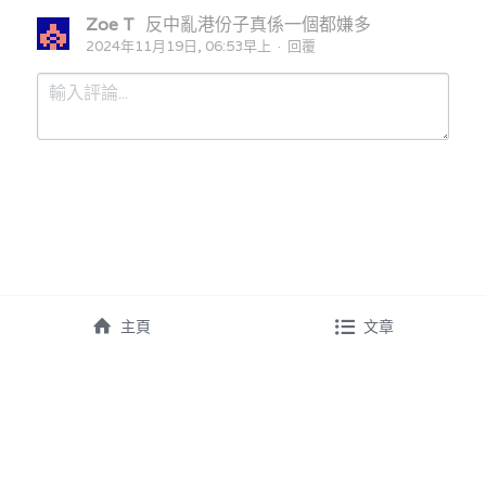
Zoe T
反中亂港份子真係一個都嫌多
2024年11月19日, 06:53早上
·
回覆
提交
取消
主頁
文章