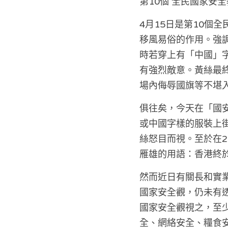
第10個 全民國家安
4月15日是
第10個全
移風易俗的作用。強調
時若穿上有「中國」
有強烈敵意。黃絲最終
場內侮辱國旗等不堪
俱往矣，今天在「國
或中國字樣的服裝上
絲怒目而視。至於在2
雁雄的用語：香港終
然而近日有關長和實
國家安全觀，仍未有
國家安全觀視之，至少
全、網絡安全、糧食