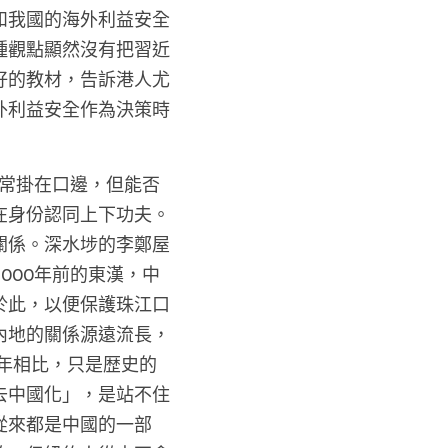
和我國的海外利益安全
種觀點顯然沒有把習近
好的教材，告訴港人尤
外利益安全作為決策時
經常掛在口邊，但能否
在身份認同上下功夫。
關係。深水埗的李鄭屋
000年前的東漢，中
於此，以便保護珠江口
內地的關係源遠流長，
00年相比，只是歴史的
去中國化」，是站不住
從來都是中國的一部