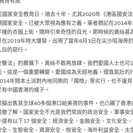
全教育有感
民國家安全教育日
。過去十年，尤其2020年《港區國安
國家安全，已被大眾視為應有之義。筆者猶記在2014
字樣的衣服上街，隨時引來奇怪的目光。那時候的黃絲甚
在2019年時大爆發，出現了當年8月3日在尖沙咀海旁
入目的惡行。
安雙法」的震懾下，黃絲不敢再放肆。我們愛國人士也可
街。這是一個重要轉變。愛國成為天經地義，理直氣壯的
014年間本土派對內地同胞的「踢喼」等劣行，也不復
於有中國香港的樣子。
業擬出售其全球40多個港口給美資的事件，也凸顯了香港
透徹了解。國家安全不光是我們常說的政治安全、軍事安
還有以下17 個安全：經濟安全、金融安全、文化安全
安全、生態安全、資源安全、核安全、海外利益安全、太