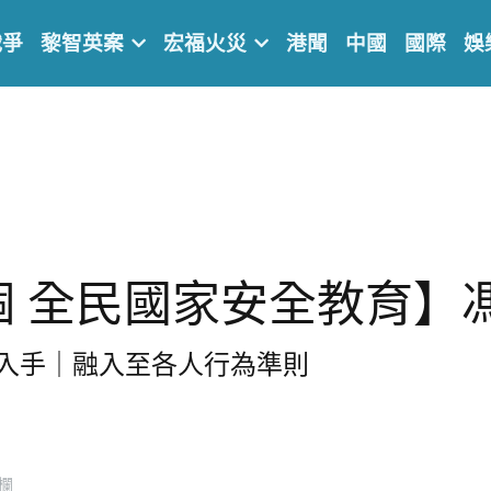
戰爭
黎智英案
宏福火災
港聞
中國
國際
娛
個 全民國家安全教育】
入手｜融入至各人行為準則
欄