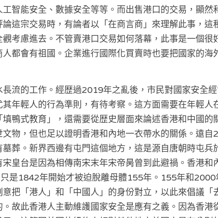
人工智能安全、數據安全等等。而出售港口的交易，顯然
評論這宗交易時，有論者以「在商言商」來理解此事，這
全觀考慮進去。不管賣港口交易如何落幕，此事是一個很
商人都會有祖國。企業進行國際化買賣時也要把國家的海
長流的工作。經歴過2019年之亂後，市民對國家安全
尤其年輕人的行為準則，有待考察。這方面需要在年輕人
「填鴨式教育」，還需要從歴史層面來論述香港和中國的
文物，但也足以證明香港和內地一衣帶水的關係。遠自2
有墓葬。新界西邊有屯門這個地方，這是源自唐朝時屯兵
有宋皇台是因為相傳南宋末年宋帝昺曾到此避禍。香港和
，只是1842年開始才被迫脫離母體155年。155年和20
刻意把「港人」和「中國人」的身份對立，以此來倡議「
的。故此香港人主動維護國家安全是應有之義。因為香港