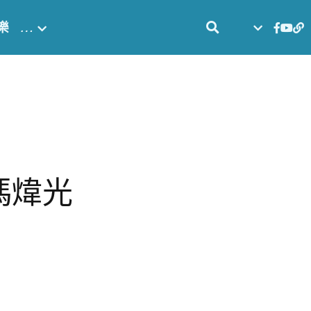
樂
…
馮煒光