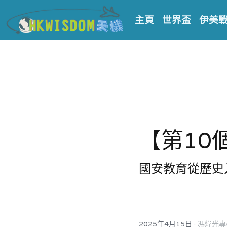
主頁
世界盃
伊美
【第10
國安教育從歷史
·
2025年4月15日
馮煒光專