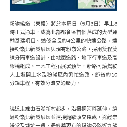
林伯強專欄
條款及細則
馮煒光專欄
關於我們
粉嶺繞道（東段）將於本周日（5月3日）早上8
趙處機專欄
時正式通車，成為北部都會區首個落成的大型運
輸基建項目。這條全長約4公里的快速公路，連
KOL 精選
接粉嶺北新發展區與現有粉嶺公路，採用雙程雙
大衛sir專欄
線分隔車道設計，由地面道路、地下行車道及高
架橋組成。土木工程拓展署預計，新路可讓駕駛
曾子晴 - 晴深直說
人士避開上水及粉嶺區內繁忙道路，節省約10
龔靜儀大律師專欄
分鐘車程，有效分流交通壓力。
陳貴春大律師專欄
陳子遷律師專欄
繞道走線由石湖新村起步，沿梧桐河畔延伸，繞
過粉嶺北新發展區並連接龍躍頭交匯處，途經崇
羅浚軒專欄
謙堂及塘坑一帶，最終與現有的粉嶺公路近九龍