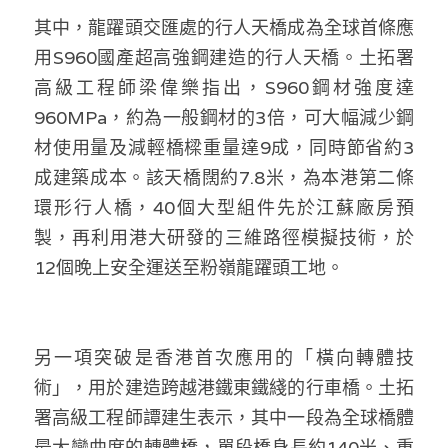
其中，龍躍頭交匯處的行人天橋成為全球首條應
用S960國產超高強鋼建造的行人天橋。土拓署
高級工程師梁偉樂指出，S960鋼材強度達
960MPa，約為一般鋼材的3倍，可大幅減少鋼
材使用量及減輕橋樑重量達9成，同時節省約3
成建築成本。該天橋闊約7.8米，為本港第二條
環形行人橋，40個大型組件先於江蘇廠房預
製，再利用港大研發的三維路徑模擬技術，於
12個晚上安全運送至粉嶺龍躍頭工地。
另一項突破是香港首次應用的「橫向轉體技
術」，用於建造跨越港鐵東鐵綫的行車橋。土拓
署高級工程師譚建生表示，其中一段為全球橋體
最大彎曲度的轉體橋，單段橋身長約140米、重