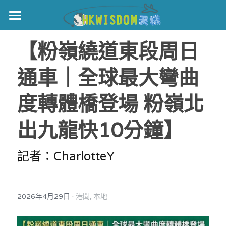
主頁
【粉嶺繞道東段周日
世界盃
通車｜全球最大彎曲
伊美戰爭
度轉體橋登場 粉嶺北
黎智英案
出九龍快10分鐘】
宏福火災
正本清源•黎智英案
美西媒體謊言實錄
港聞
宏福‧革新
記者：CharlotteY
宏福苑聽證會
中國
·
2026年4月29日
港聞,
本地
宏福火災正視聽
國際
記錄．宏福苑火災
娛樂