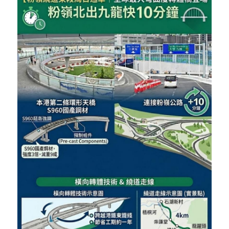
反華推手你要知
KOL 專欄
反華推手懶人包
民主派騙案十式
絕密法庭檔案
林淑芳專欄
反華推手起底
屈穎妍專欄
生活
醫院口岸爆炸案
美西霸凌內幕
朱庭萱專欄
屠龍小隊案
關於我們
吃喝玩指南
美西極權主義
莫綺琪專欄
黎智英案審訊
休閒好介紹
人才招聘
搜索
真相直擊
黃萬成專欄
支聯會案
親子
投稿熱線
繁體中文
極端暴恐實錄
招國偉專欄
35+顛覆案
花生仔漫畫週記
商戶合作
繁體中文
高松傑專欄
支持讚助
English