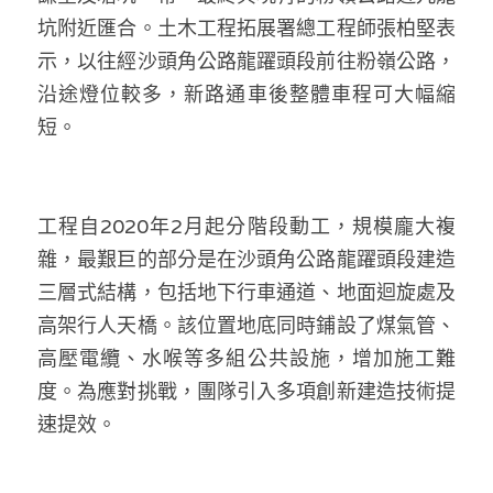
溫志倫專欄
坑附近匯合。土木工程拓展署總工程師張柏堅表
示，以往經沙頭角公路龍躍頭段前往粉嶺公路，
汪明欣專欄
沿途燈位較多，新路通車後整體車程可大幅縮
張美雄專欄
短。
莊豪鋒專欄
工程自2020年2月起分階段動工，規模龐大複
香港科技專上書院｜專欄
雜，最艱巨的部分是在沙頭角公路龍躍頭段建造
三層式結構，包括地下行車通道、地面迴旋處及
高架行人天橋。該位置地底同時鋪設了煤氣管、
高壓電纜、水喉等多組公共設施，增加施工難
度。為應對挑戰，團隊引入多項創新建造技術提
速提效。