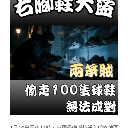
反華推手你要知
KOL 專欄
反華推手懶人包
民主派騙案十式
絕密法庭檔案
林淑芳專欄
反華推手起底
屈穎妍專欄
生活
醫院口岸爆炸案
美西霸凌內幕
朱庭萱專欄
屠龍小隊案
關於我們
吃喝玩指南
美西極權主義
莫綺琪專欄
黎智英案審訊
休閒好介紹
人才招聘
搜索
真相直擊
黃萬成專欄
支聯會案
親子
投稿熱線
繁體中文
極端暴恐實錄
招國偉專欄
35+顛覆案
花生仔漫畫週記
商戶合作
繁體中文
高松傑專欄
支持讚助
English
1月19日深夜11時，英國曼徹斯特沃利朗格地區