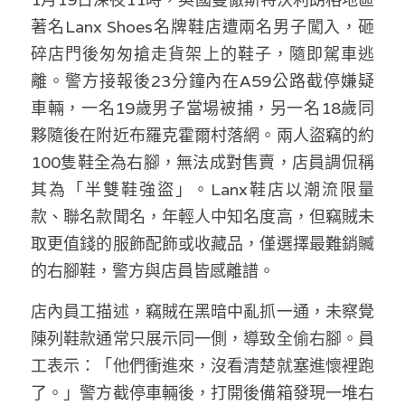
林伯強專欄
條款及細則
著名Lanx Shoes名牌鞋店遭兩名男子闖入，砸
馮煒光專欄
碎店門後匆匆搶走貨架上的鞋子，隨即駕車逃
關於我們
離。警方接報後23分鐘內在A59公路截停嫌疑
趙處機專欄
車輛，一名19歲男子當場被捕，另一名18歲同
KOL 精選
夥隨後在附近布羅克霍爾村落網。兩人盜竊的約
100隻鞋全為右腳，無法成對售賣，店員調侃稱
大衛sir專欄
其為「半雙鞋強盜」。Lanx鞋店以潮流限量
款、聯名款聞名，年輕人中知名度高，但竊賊未
曾子晴 - 晴深直說
取更值錢的服飾配飾或收藏品，僅選擇最難銷贓
龔靜儀大律師專欄
的右腳鞋，警方與店員皆感離譜。
陳貴春大律師專欄
店內員工描述，竊賊在黑暗中亂抓一通，未察覺
陳列鞋款通常只展示同一側，導致全偷右腳。員
陳子遷律師專欄
工表示：「他們衝進來，沒看清楚就塞進懷裡跑
羅浚軒專欄
了。」警方截停車輛後，打開後備箱發現一堆右