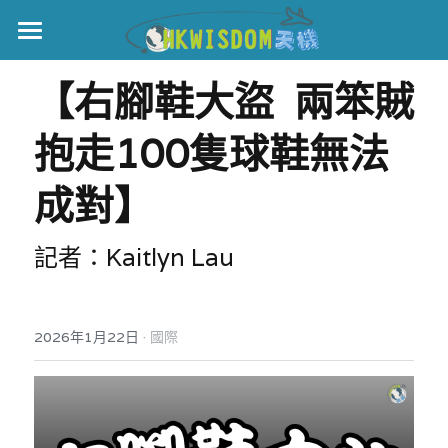
主頁
【右腳鞋大盜  兩笨賊
世界盃
抱走100隻球鞋無法
伊美戰爭
成對】
黎智英案
記者：Kaitlyn Lau
宏福火災
正本清源•黎智英案
美西媒體謊言實錄
港聞
宏福‧革新
·
2026年1月22日
國際
宏福苑聽證會
中國
宏福火災正視聽
國際
記錄．宏福苑火災
娛樂