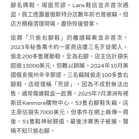
腳名牌鞋，場面荒謬。Lanx鞋店並非首次遇
溫志倫專欄
盜，員工透露曼徹斯特分店數年前也曾被竊，但
汪明欣專欄
店方積極清理現場，盡快恢復營業。
張美雄專欄
這類「只偷右腳鞋」的離譜竊案並非首次。
2023年秘魯萬卡約一家商店遭三名歹徒闖入，
莊豪鋒專欄
偷走200多隻運動鞋，全為右腳，店主估計損失
香港科技專上書院｜專欄
超過13000美元，但難以銷贓。2024年10月美
國俄亥俄州辛辛那提，三名竊賊偷走100多隻右
腳鞋，店經理稱「荒謬」，因為不成對無法出
售，通常需連鞋盒一起賣。2025年7月澳洲布裡
斯班Kenmore購物中心，53隻右腳鞋失竊，店
主原估損失7000美元，但事件在網上瘋傳一周
後，51隻鞋神秘歸還，最後涉案男子被捕，聲
稱不知只偷右腳。